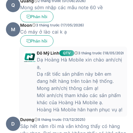
Quang
2 tháng trước (01/06/2026)
Q
Mong sớm nhập các mẫu note 60 về
Camera chính 108MP, khẩu
độ f/ 1.8
Phản hồi
Camera 2MP, f/2.4
Hệ thống camera
Camera 2MP, f/2.5
Moon
3 tháng trước (17/05/2026)
Camera selfie 32MP, khẩu
M
Có máy ở lào cai k ạ
độ f/ 2.2
Phản hồi
Wifi 802.11
Kết nối
GPS
Đỗ Mỹ Linh
QTV
3 tháng trước (18/05/2026)
Dạ Hoàng Hà Mobile xin chào anh/chị
5000 mAh
ạ,
Thời lượng pin
Sạc có dây 70W, sạc đầy
50% pin trong 26 phút
Dạ rất tiếc sản phẩm này bên em
đang hết hàng trên toàn hệ thống.
Hệ điều hành
XOS 14
Mong anh/chị thông cảm ạ!
Cổng sạc
USB Type-C 2.0
Mời anh/chị tham khảo các sản phẩm
khác của Hoàng Hà Mobile ạ.
Đánh giá điện thoại Infinix Note 40 Pro
Hoàng Hà Mobile hân hạnh phục vụ ạ!
8GB/256GB: Hiệu năng tuyệt vời trong
Dương
8 tháng trước (13/12/2025)
tầm giá
D
Sắp hết năm rồi mà vẫn không thấy có hàng