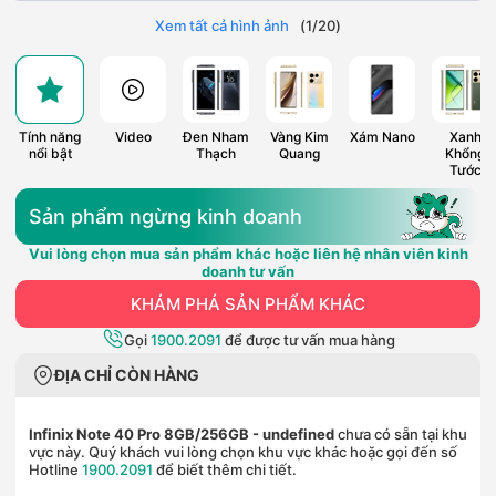
Xem tất cả hình ảnh
(
1
/
20
)
Tính năng
Video
Đen Nham
Vàng Kim
Xám Nano
Xanh
nổi bật
Thạch
Quang
Khổng
Tước
Sản phẩm ngừng kinh doanh
Vui lòng chọn mua sản phẩm khác hoặc liên hệ nhân viên kinh
doanh tư vấn
KHÁM PHÁ SẢN PHẨM KHÁC
Gọi
1900.2091
để được tư vấn mua hàng
ĐỊA CHỈ CÒN HÀNG
Infinix Note 40 Pro 8GB/256GB
- undefined
chưa có sẵn tại khu
vực này. Quý khách vui lòng chọn khu vực khác hoặc gọi đến số
Hotline
1900.2091
để biết thêm chi tiết.