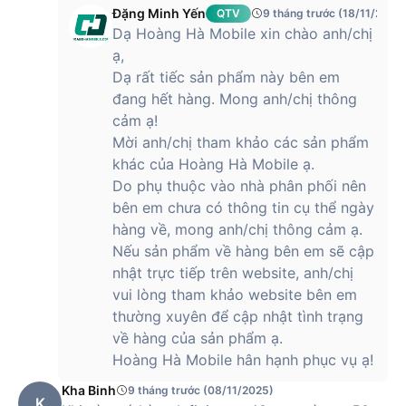
Đặng Minh Yến
QTV
9 tháng trước (18/11/2025
Mặt trước của điện thoại là màn hình với phần viền được làm
Dạ Hoàng Hà Mobile xin chào anh/chị
siêu mỏng. Điện thoại có phần notch “đục lỗ” được thiết kế
để tối ưu không gian hiển thị. Mặt sau của điện thoại Infinix
ạ,
Note 40 Pro là mặt lưng bóng bẩy. Mẫu điện thoại này có
Dạ rất tiếc sản phẩm này bên em
màu sắc bắt mắt với hiệu ứng đổi màu độc đáo. Nó không chỉ
đang hết hàng. Mong anh/chị thông
là một món đồ công nghệ mà còn là phụ kiện thời trang làm
cảm ạ!
toát lên vẻ đẹp sang trọng và thanh lịch.
Mời anh/chị tham khảo các sản phẩm
khác của Hoàng Hà Mobile ạ.
Màn hình AMOLED 6.78 inch sắc nét, hiển thị
tới 1 tỷ màu sắc rực rỡ
Do phụ thuộc vào nhà phân phối nên
bên em chưa có thông tin cụ thể ngày
Điện thoại Infinix Note 40 Pro 8GB/256GB còn được nhà sản
hàng về, mong anh/chị thông cảm ạ.
xuất trang bị cho màn hình kích thước lên tới 6.78 inch. Đây
Nếu sản phẩm về hàng bên em sẽ cập
là kích thước màn hình khá lớn đủ để người dùng thao tác
nhật trực tiếp trên website, anh/chị
thoải mái khi vuốt, chạm hoặc soạn thảo văn bản. Tấm nền
vui lòng tham khảo website bên em
AMOLED cùng với độ phân giải 2436 x 1080 pixels cho khả
năng hiển thị sắc nét đến từng chi tiết.
thường xuyên để cập nhật tình trạng
về hàng của sản phẩm ạ.
Hoàng Hà Mobile hân hạnh phục vụ ạ!
Không chỉ vậy, màn hình này còn có tần số quét lên tới
Kha Binh
9 tháng trước (08/11/2025)
120Hz. Đây là ưu điểm nổi bật của điện thoại so với các đối
K