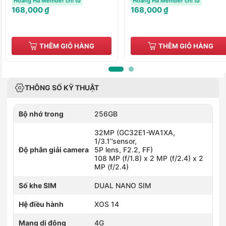
Hoàng Hà Member chỉ từ
Hoàng Hà Member chỉ từ
168,000 ₫
168,000 ₫
THÊM GIỎ HÀNG
THÊM GIỎ HÀNG
THÔNG SỐ KỸ THUẬT
Bộ nhớ trong
256GB
32MP (GC32E1-WA1XA,
1/3.1’’sensor,
Độ phân giải camera
5P lens, F2.2, FF)
108 MP (f/1.8) x 2 MP (f/2.4) x 2
MP (f/2.4)
Số khe SIM
DUAL NANO SIM
Hệ điều hành
XOS 14
Mạng di động
4G