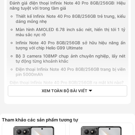
Đánh giá điện thoại Infinix Note 40 Pro 8GB/256GB: Hiệu
năng tuyệt vời trong tầm giá
Thiết kế Infinix Note 40 Pro 8GB/256GB trẻ trung, kiểu
dáng mỏng nhẹ
Màn hình AMOLED 6.78 inch sắc nét, hiển thị tới 1 tỷ
màu sắc rực rỡ
Infinix Note 40 Pro 8GB/256GB sở hữu hiệu năng ấn
tượng với chip Helio G99 Ultimate
Bộ 3 camera 108MP chụp ảnh chuyên nghiệp, lấy nét
tự động từng khoảnh khắc
Điện thoại Infinix Note 40 Pro 8GB/256GB trang bị viên
pin 5000mAh
Điện thoại Infinix Note 40 Pro 8GB/256GB ra mắt khi nào?
Giá bán của điện thoại Infinix Note 40 Pro 8GB/256GB
XEM TOÀN BỘ BÀI VIẾT
So sánh điện thoại Infinix Note 40 Pro 8GB/256GB và
Infinix Note 30 (8+8GB/256GB)
Về thiết kế và màn hình
Tham khảo các sản phẩm tương tự
Về cấu hình chip
Về thời lượng pin