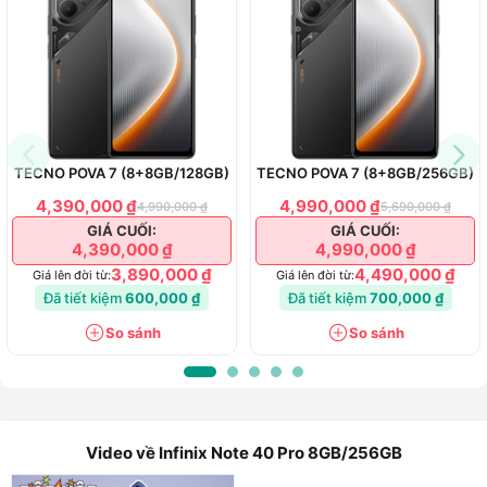
Về camera
Về mức giá
So sánh điện thoại Infinix Note 40 Pro 8GB/256GB và
Infinix Hot 40 Pro (8+8GB/256GB)
Về thiết kế và màn hình
Về cấu hình chip
Về thời lượng pin
TECNO POVA 7 (8+8GB/128GB)
TECNO POVA 7 (8+8GB/256GB)
Về camera
4,390,000 ₫
4,990,000 ₫
4,990,000 ₫
5,690,000 ₫
Về mức giá
GIÁ CUỐI:
GIÁ CUỐI:
4,390,000 ₫
4,990,000 ₫
Mua điện thoại thông minh Infinix Note 40 Pro 8GB/256GB
3,890,000 ₫
4,490,000 ₫
giá tốt tại Hoàng Hà Mobile
Giá lên đời từ:
Giá lên đời từ:
Đã tiết kiệm
600,000 ₫
Đã tiết kiệm
700,000 ₫
So sánh
So sánh
Video về Infinix Note 40 Pro 8GB/256GB