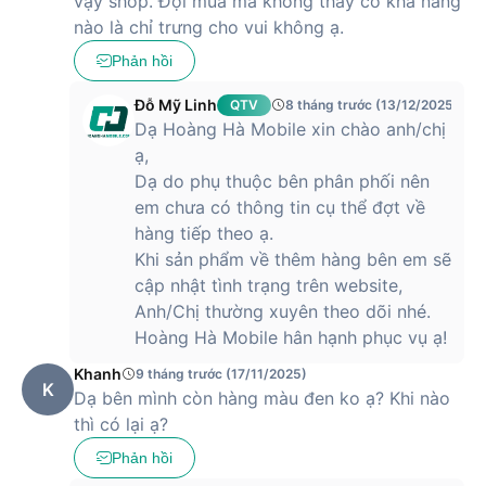
vậy shop. Đợi mua mà không thấy có khả năng
Infinix
là một trong những nhà sản xuất điện thoại thông minh
nổi tiếng trên thị trường. Thương hiệu này được thành lập
nào là chỉ trưng cho vui không ạ.
vào năm 2013, thuộc sở hữu của tập đoàn lớn Transsion
Phản hồi
Holdings có trụ sở tại Hong Kong. Chỉ sau 10 năm hoạt động,
Infinix đã khẳng định được uy tín thương hiệu của mình dựa
Đỗ Mỹ Linh
QTV
8 tháng trước (13/12/2025)
vào các sản phẩm chất lượng và thiết kế độc đáo. Trong đó,
Dạ Hoàng Hà Mobile xin chào anh/chị
Infinix Note 40 là smartphone thế hệ mới được công bố với
ạ,
những cải tiến ấn tượng.
Dạ do phụ thuộc bên phân phối nên
Thiết kế Infinix Note 40 Pro 8GB/256GB trẻ
em chưa có thông tin cụ thể đợt về
trung, kiểu dáng mỏng nhẹ
hàng tiếp theo ạ.
Khi sản phẩm về thêm hàng bên em sẽ
Đối với phiên bản này, điện thoại Infinix Note 40 Pro có thiết
cập nhật tình trạng trên website,
kế mỏng nhẹ, trọng lượng chỉ khoảng 190 gram, kích thước
Anh/Chị thường xuyên theo dõi nhé.
164.3 x 74.6 x 7.75 mm. Khi cầm, người dùng sẽ không có
Hoàng Hà Mobile hân hạnh phục vụ ạ!
cảm giác bị nặng tay. Nếu bạn muốn bỏ vào túi mang theo
cũng không chiếm quá nhiều không gian. Nhà sản xuất đã
Khanh
9 tháng trước (17/11/2025)
chọn cho phiên bản này kiểu dáng thiết kế hiện đại, trẻ trung,
K
Dạ bên mình còn hàng màu đen ko ạ? Khi nào
phù hợp với đối tượng người dùng mục tiêu.
thì có lại ạ?
Phản hồi