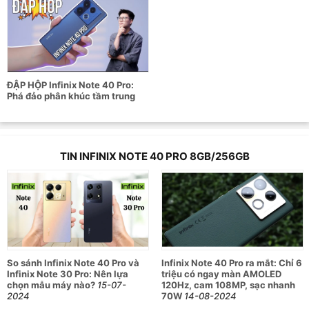
ĐẬP HỘP Infinix Note 40 Pro:
Phá đảo phân khúc tầm trung
TIN INFINIX NOTE 40 PRO 8GB/256GB
Infinix Note 40 Pro 8GB/256GB
là một mẫu điện thoại thông
minh mới ra mắt của Infinix. Đây là mẫu điện thoại với thông
số kỹ thuật ấn tượng gồm màn hình AMOLED 6.78 inch, bộ 3
camera 108MP, thời lượng pin lên tới 5000mAh. Không chỉ
vậy, nhà sản xuất còn trang bị cho máy con chip MediaTek
Helio G99 Ultimate, RAM 8GB và dung lượng lưu trữ 256GB.
Điện thoại chạy trên hệ điều hành XOS 14, hoạt động ổn định
So sánh Infinix Note 40 Pro và
Infinix Note 40 Pro ra mắt: Chỉ 6
đáp ứng nhu cầu của người dùng.
Infinix Note 30 Pro: Nên lựa
triệu có ngay màn AMOLED
chọn mẫu máy nào?
15-07-
120Hz, cam 108MP, sạc nhanh
2024
70W
14-08-2024
Đặc điểm nổi bật: