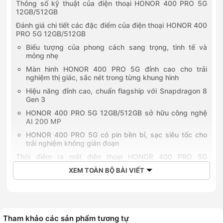
Thông số kỹ thuật của điện thoại HONOR 400 PRO 5G
12GB/512GB
Đánh giá chi tiết các đặc điểm của điện thoại HONOR 400
PRO 5G 12GB/512GB
Biểu tượng của phong cách sang trọng, tinh tế và
mỏng nhẹ
Màn hình HONOR 400 PRO 5G đỉnh cao cho trải
nghiệm thị giác, sắc nét trong từng khung hình
Hiệu năng đỉnh cao, chuẩn flagship với Snapdragon 8
Gen 3
HONOR 400 PRO 5G 12GB/512GB sở hữu công nghệ
AI 200 MP
HONOR 400 PRO 5G có pin bền bỉ, sạc siêu tốc cho
trải nghiệm không gián đoạn
Thời điểm ra mắt điện thoại HONOR 400 PRO 5G
12GB/512GB
XEM TOÀN BỘ BÀI VIẾT
Giá bán của HONOR 400 PRO 5G 12GB/512GB
So sánh HONOR 400 PRO 5G 12GB/512GB và HONOR
400 5G 12GB/512GB
Mua điện thoại HONOR 400 PRO 5G 12GB/512GB chính
Tham khảo các sản phẩm tương tự
hãng giá tốt tại Hoàng Hà Mobile