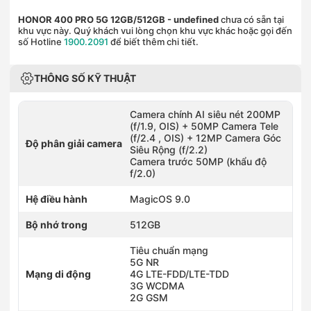
HONOR 400 PRO 5G 12GB/512GB
- undefined
chưa có sẵn tại
khu vực này. Quý khách vui lòng chọn khu vực khác hoặc gọi đến
số Hotline
1900.2091
để biết thêm chi tiết.
THÔNG SỐ KỸ THUẬT
Camera chính AI siêu nét 200MP
(f/1.9, OIS) + 50MP Camera Tele
(f/2.4 , OIS) + 12MP Camera Góc
Độ phân giải camera
Siêu Rộng (f/2.2)
Camera trước 50MP (khẩu độ
f/2.0)
Hệ điều hành
MagicOS 9.0
Bộ nhớ trong
512GB
Tiêu chuẩn mạng
5G NR
Mạng di động
4G LTE-FDD/LTE-TDD
3G WCDMA
2G GSM