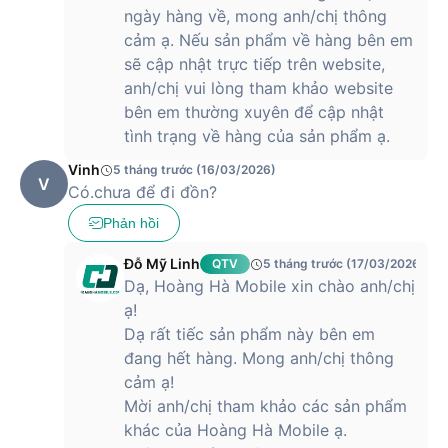
ngày hàng về, mong anh/chị thông
chống rơi và va đập, chứng minh chất lượng hoàn thiện đạt
chuẩn cao nhất trong phân khúc.
cảm ạ. Nếu sản phẩm về hàng bên em
sẽ cập nhật trực tiếp trên website,
Hai phiên bản màu
xám
và
đen
mang đến phong cách đơn
anh/chị vui lòng tham khảo website
giản nhưng tinh tế, phù hợp với người dùng yêu thích sự tối
bên em thường xuyên để cập nhật
giản và chuyên nghiệp. Từng chi tiết đều được chăm chút kỹ
tình trạng về hàng của sản phẩm ạ.
lưỡng, thể hiện tinh thần sáng tạo và sự tỉ mỉ trong thiết kế,
khẳng định vị thế của một chiếc smartphone cao cấp – mỏng
Vinh
5 tháng trước (16/03/2026)
nhẹ, bền bỉ và sang trọng trong từng đường nét.
V
Có.chưa để đi đồn?
Màn hình HONOR 400 PRO 5G đỉnh cao cho
Phản hồi
trải nghiệm thị giác, sắc nét trong từng khung
hình
Đỗ Mỹ Linh
QTV
5 tháng trước (17/03/2026)
Dạ, Hoàng Hà Mobile xin chào anh/chị
Điện thoại này mang đến trải nghiệm thị giác ấn tượng với
ạ!
màn hình AMOLED 6.7 inch được tinh chỉnh hoàn hảo cho mọi
Dạ rất tiếc sản phẩm này bên em
nhu cầu hiển thị. Độ sáng cực đại lên tới 5000 nits cho phép
đang hết hàng. Mong anh/chị thông
người dùng quan sát nội dung rõ ràng ngay cả dưới ánh
cảm ạ!
nắng gay gắt. Gam màu rộng DCI-P3 cùng khả năng hiển thị
hơn một tỷ sắc độ mang lại hình ảnh chân thực, sống động
Mời anh/chị tham khảo các sản phẩm
và có chiều sâu.
khác của Hoàng Hà Mobile ạ.