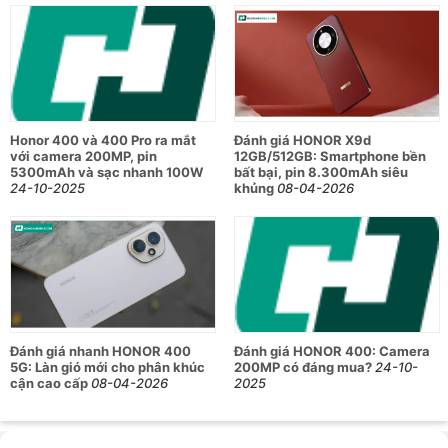
máy xử lý mượt mà mọi tác vụ, từ chơi game 3D, quay
phim 4K cho đến chỉnh sửa hình ảnh chuyên nghiệp.
Với RAM 12GB và bộ nhớ trong 512GB (khả dụng 489
GB), người dùng có thể lưu trữ hàng ngàn hình ảnh,
video, ứng dụng và tài liệu.
Dung lượng 6000mAh cùng công nghệ pin Silicon-
Honor 400 và 400 Pro ra mắt
Đánh giá HONOR X9d
với camera 200MP, pin
12GB/512GB: Smartphone bền
Carbon giúp máy hoạt động bền bỉ suốt ngày dài, có
5300mAh và sạc nhanh 100W
bất bại, pin 8.300mAh siêu
hỗ trợ sạc không dây.
24-10-2025
khủng
08-04-2026
Thông số kỹ thuật của điện thoại HONOR
400 PRO 5G 12GB/512GB
Thông số
Chi tiết
Đánh giá nhanh HONOR 400
Đánh giá HONOR 400: Camera
Màu sắc
Xám và Đen
5G: Làn gió mới cho phân khúc
200MP có đáng mua?
24-10-
cận cao cấp
08-04-2026
2025
Kích thước
160.8 × 76.1 × 8.1 mm
Trọng lượng
~205g