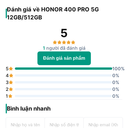
Bộ vi xử lý
Snapdragon 8 Gen 3
Đánh giá về HONOR 400 PRO 5G
Card đồ hoạ
Adreno 750
12GB/512GB
RAM
12GB
5
Bộ nhớ trong
512 GB
Hệ điều hành
MagicOS 9.0 (Android 15)
1
người đã đánh giá
Kích thước 6.7 inch
Đánh giá sản phẩm
Công nghệ màn hình OLED
Độ phân giải 1.5K (1280 x 2800
5
Màn hình
Pixels)
100%
Tần số quét 120Hz
4
0%
Độ sáng 5000 nits
3
0%
Kính cường lực AGC DT-Star2 Plus
2
0%
Chính 200 MP & Phụ 50 MP, 12 MP
1
0%
Camera sau
Quay phim: FullHD 1080p@30fps,
4K 2160p@30fps
Bình luận nhanh
50 MP
Tính năng camera trước: Xóa phông,
Video hiển thị kép, Quay video Full