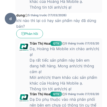
khác của Hoàng Hà Mobile ạ.
năng thông minh và độ bền cao, đây là lựa chọn lý tưởng cho
Thông tin tới anh/chị ạ!
người dùng tìm kiếm một chiếc smartphone toàn diện và
đẳng cấp.
dung
5 tháng trước (17/03/2026)
d
khi nào thì lại có hay sản phẩm này đã dừng
Biểu tượng của phong cách sang trọng, tinh tế
bán?
và mỏng nhẹ
Phản hồi
Với trọng lượng chỉ 205g và độ mỏng 8.1mm, thiết bị tạo cảm
giác cầm nắm nhẹ nhàng, thoải mái trong mọi thao tác. Thiết
Trần Thị Hoa
QTV
5 tháng trước (17/03/2026)
kế cong bốn cạnh mềm mại giúp tổng thể máy trở nên tinh tế
Dạ, Hoàng Hà Mobile xin chào anh/chị
và hài hòa, đồng thời ôm trọn lòng bàn tay, mang lại cảm
ạ!
giác dễ chịu ngay cả khi sử dụng trong thời gian dài.
Dạ rất tiếc sản phẩm này bên em
đang hết hàng. Mong anh/chị thông
cảm ạ!
Không chỉ nổi bật bởi vẻ ngoài sang trọng,
HONOR
400 Pro
Mời anh/chị tham khảo các sản phẩm
5G còn thể hiện độ bền ấn tượng khi đạt chuẩn kháng nước,
kháng bụi IP68 và IP69, cho phép người dùng yên tâm trong
khác của Hoàng Hà Mobile ạ.
mọi môi trường sử dụng. Sự chắc chắn của khung kim loại và
Thông tin tới anh/chị ạ!
mặt lưng kính được gia công tỉ mỉ giúp máy luôn giữ được vẻ
Trần Thị Hoa
QTV
5 tháng trước (17/03/2026)
đẹp bền bỉ theo thời gian.
Dạ Do phụ thuộc vào nhà phân phối
nên bên em chưa có thông tin cụ thể
Thiết bị còn nhận chứng nhận 5 sao từ SGS về khả năng