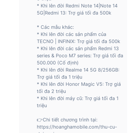
* Khi lên đời Redmi Note 14|Note 14
những khung hình chất lượng cao chỉ với một lần bấm máy.
5G|Redmi 13: Trợ giá tối đa 500k
* Các mẫu khác:
Hiệu năng được tăng cường với chip
Dimensity 7025 5G và RAM 12GB
* Khi lên đời các sản phẩm của
TECNO | INFINIX: Trợ giá tối đa 500k
HONOR 400 Lite là một lựa chọn lý tưởng cho những ai đang
* Khi lên đời các sản phẩm Redmi 13
tìm kiếm hiệu năng mạnh mẽ trong tầm giá hợp lý. Sức mạnh
series & Poco M7 series: Trợ giá tối đa
của thiết bị đến từ vi xử lý MediaTek Dimensity 7025 5G -
500.000 (Cố định)
dòng chip tám nhân hiện đại được sản xuất trên tiến trình
* Khi lên đời Realme 14 5G 8/256GB:
tiên tiến, tối ưu hóa giữa hiệu năng và mức tiêu thụ điện
Trợ giá tối đa 1 triệu
năng. Nhờ con chip này, máy có thể xử lý mượt mà các tác
vụ nặng cũng như chạy nhiều ứng dụng cùng lúc mà không
* Khi lên đời Honor Magic V5: Trợ giá
bị giật lag.
tối đa 2 triệu
* Khi lên đời máy cũ: Trợ giá tối đa 1
Đồng hành với vi xử lý mạnh mẽ là dung lượng RAM 12GB,
triệu
giúp thiết bị dễ dàng duy trì hiệu suất ổn định trong các tình
huống đa nhiệm. Người dùng có thể vừa lướt web, nghe
nhạc, vừa mở các ứng dụng công việc như email hay trình
👉Chi tiết chương trình tại:
chỉnh sửa văn bản mà vẫn đảm bảo tốc độ phản hồi nhanh
https://hoanghamobile.com/thu-cu-
chóng.