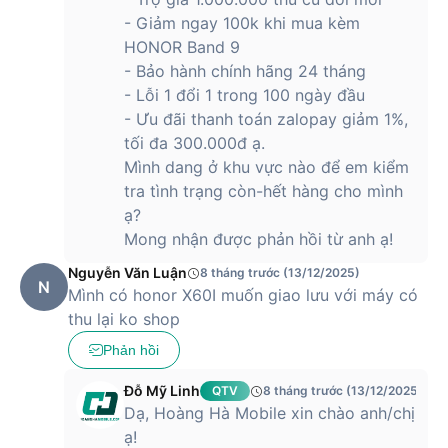
trên điện thoại, xem phim hay chơi game trong thời gian dài,
- Giảm ngay 100k khi mua kèm
viên pin này hoàn toàn có thể đồng hành cùng bạn từ sáng
HONOR Band 9
đến tối.
- Bảo hành chính hãng 24 tháng
- Lỗi 1 đổi 1 trong 100 ngày đầu
Không chỉ vậy, công nghệ sạc nhanh 35W HONOR
- Ưu đãi thanh toán zalopay giảm 1%,
SuperCharge giúp rút ngắn đáng kể thời gian sạc đầy pin.
Chỉ cần vài chục phút sạc người dùng đã có thể tiếp tục sử
tối đa 300.000đ ạ.
dụng máy một cách thoải mái. Điều này đặc biệt hữu ích
Mình dang ở khu vực nào để em kiểm
trong những ngày bận rộn, khi bạn cần thiết bị luôn sẵn sàng
tra tình trạng còn-hết hàng cho mình
cho mọi tình huống.
ạ?
Mong nhận được phản hồi từ anh ạ!
Nguyễn Văn Luận
Điện thoại HONOR 400 Lite ra mắt khi
8 tháng trước (13/12/2025)
N
Mình có honor X60I muốn giao lưu với máy có
nào?
thu lại ko shop
HONOR 400 Lite được giới thiệu đến người dùng Việt Nam
Phản hồi
vào tháng 6 năm 2025. Đây là cột mốc đánh dấu sự trở lại
mạnh mẽ của HONOR trong phân khúc smartphone tầm
Đỗ Mỹ Linh
QTV
8 tháng trước (13/12/2025)
trung. Ngay từ thời điểm ra mắt, thiết bị đã gây ấn tượng với
Dạ, Hoàng Hà Mobile xin chào anh/chị
thiết kế tinh tế, thông số mạnh mẽ và nhiều tính năng cao
ạ!
cấp trong tầm giá.