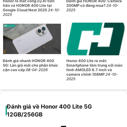
Honor ra mắt công cụ AI tiên
Đánh giá HONOR 400: Camera
Công nghệ AMOLED
tiến và HONOR 400 Lite tại
200MP có đáng mua?
24-10-
Kích thước 6.7 inch
Google Cloud Next 2025
24-10-
2025
2025
Độ phân giải FHD+ (2412×1080 pixel)
Tần số quét 120Hz
Độ sáng tối đa 3500 nit
Màn hình
Chế độ đọc sách, ánh sáng sinh học
Tần số bảo vệ mắt PWM 3840Hz
Hỗ trợ hiển thị 16.7 triệu màu, 100%
DCI-P3
Cử chỉ đa chạm, hỗ trợ tối đa 10 điểm
chạm
Đánh giá nhanh HONOR 400
Honor 400 Lite ra mắt:
MediaTek Dimensity 7025 5G (8 nhân, 2
5G: Làn gió mới cho phân khúc
Smartphone tầm trung với màn
CPU
x A78 2.5GHz + 6 x A55 2.0GHz)
cận cao cấp
08-04-2026
hình AMOLED 6.7 inch và
camera chính 108MP
24-10-
GPU
IMG BXM-8-256
2025
Hệ điều hành
MagicOS 9.0 (trên nền Android 15)
RAM
12GB (+12GB mở rộng)
Đánh giá về Honor 400 Lite 5G
ROM (bộ
256GB
nhớ trong)
12GB/256GB
Camera chính 108MP (f/1.75)
Camera sau