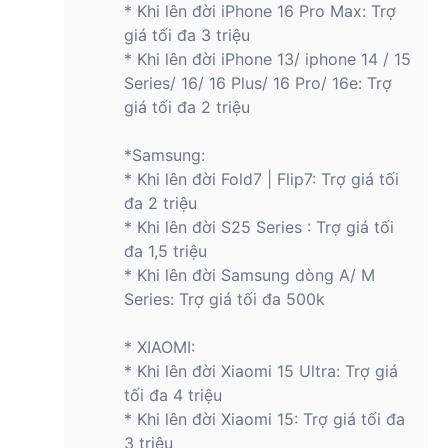
* Khi lên đời iPhone 16 Pro Max: Trợ
yêu cầu trải nghiệm hình ảnh chất lượng trên thiết bị di động.
giá tối đa 3 triệu
* Khi lên đời iPhone 13/ iphone 14 / 15
Series/ 16/ 16 Plus/ 16 Pro/ 16e: Trợ
HONOR 400 Lite sở hữu camera sau 108MP
đem lại khả năng chụp ảnh sáng rõ và quay
giá tối đa 2 triệu
phim siêu nét
*Samsung:
Điện thoại được trang bị cụm camera sau ấn tượng với cảm
* Khi lên đời Fold7 | Flip7: Trợ giá tối
biến chính 108MP, mang lại khả năng chụp ảnh cực kỳ sắc
đa 2 triệu
nét, kể cả trong điều kiện ánh sáng yếu. Ống kính độ phân
* Khi lên đời S25 Series : Trợ giá tối
giải cao giúp tái hiện chi tiết rõ ràng từng đường nét, từ cảnh
đa 1,5 triệu
vật thiên nhiên cho đến chân dung người.
* Khi lên đời Samsung dòng A/ M
Ngoài ra, camera phụ 5MP góc siêu rộng hỗ trợ người dùng
Series: Trợ giá tối đa 500k
ghi lại những khung hình rộng lớn mà không cần phải lùi lại.
Tính năng HDR và HIGH-RES giúp bạn có được những bức
* XIAOMI:
ảnh sống động, đầy đủ chiều sâu và màu sắc chân thực.
* Khi lên đời Xiaomi 15 Ultra: Trợ giá
Khả năng quay video chất lượng cao cũng là một điểm cộng
tối đa 4 triệu
lớn, phù hợp cho cả việc quay vlog, video gia đình hay clip
* Khi lên đời Xiaomi 15: Trợ giá tối đa
sáng tạo đăng mạng xã hội. Với sự kết hợp mạnh mẽ giữa
3 triệu
phần cứng và thuật toán xử lý ảnh từ HONOR, bạn sẽ luôn có