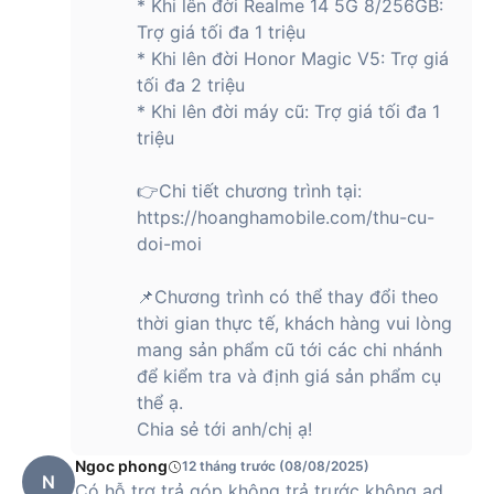
* Khi lên đời Realme 14 5G 8/256GB:
trước khi thanh toán.
Trợ giá tối đa 1 triệu
Hãy truy cập website chính thức của Hoàng Hà Mobile hoặc
* Khi lên đời Honor Magic V5: Trợ giá
đến cửa hàng gần nhất hoặc gọi ngay hotline 1900 2091 để
tối đa 2 triệu
được cập nhật giá bán, thông tin khuyến mãi mới nhất và đặt
* Khi lên đời máy cũ: Trợ giá tối đa 1
mua các sản phẩm
điện thoại HONOR
nhanh chóng, tiện lợi
triệu
nhất.
👉Chi tiết chương trình tại:
https://hoanghamobile.com/thu-cu-
doi-moi
📌Chương trình có thể thay đổi theo
thời gian thực tế, khách hàng vui lòng
mang sản phẩm cũ tới các chi nhánh
để kiểm tra và định giá sản phẩm cụ
thể ạ.
Chia sẻ tới anh/chị ạ!
Ngoc phong
12 tháng trước (08/08/2025)
N
Có hỗ trợ trả góp không trả trước không ad,