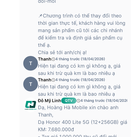
doi-moi
Không chỉ vậy, dung lượng bộ nhớ trong 256GB cũng là một
điểm cộng lớn, cho phép người dùng thoải mái lưu trữ hình
📌Chương trình có thể thay đổi theo
ảnh, video, tài liệu và ứng dụng mà không cần lo đến việc
thời gian thực tế, khách hàng vui lòng
xóa bớt dữ liệu thường xuyên.
mang sản phẩm cũ tới các chi nhánh
để kiểm tra và định giá sản phẩm cụ
Ngoài ra, điện thoại còn được trang bị hệ điều hành MagicOS
thể ạ.
9.0 phát triển trên nền Android 15, mang lại trải nghiệm
người dùng hiện đại, mượt mà và an toàn. Giao diện trực
Chia sẻ tới anh/chị ạ!
quan, khả năng tùy chỉnh cao và tích hợp thông minh giữa
Thanh
4 tháng trước (18/04/2026)
T
phần mềm và phần cứng giúp thiết bị hoạt động hiệu quả và
Hiện tại đang có km gì không ạ, giá
tiết kiệm năng lượng hơn.
sau khi trừ quà km là bao nhiêu ạ
Thanh
4 tháng trước (18/04/2026)
T
Hiện tại đang có km gì không ạ, giá
HONOR 400 Lite sở hữu viên pin lớn
sau khi trừ quà km là bao nhiêu ạ
5230mAh, sạc nhanh 35W dùng được cả ngày
Đỗ Mỹ Linh
QTV
4 tháng trước (18/04/2026)
dài
Dạ, Hoàng Hà Mobile xin chào anh
Thanh,
Một trong những điểm cộng lớn nhất chính là thời lượng pin
Dạ Honor 400 Lite 5G (12+256GB) giá
ấn tượng. Với viên pin dung lượng lớn 5230mAh, thiết bị dễ
KM: 7.680.000đ
dàng đáp ứng nhu cầu sử dụng suốt cả ngày dài mà không
- Trợ giá 1.000.000 thu cũ đổi mới
lo hết pin. Dù người dùng là người thường xuyên làm việc