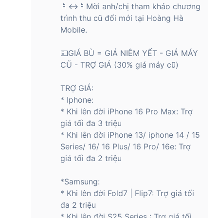
📱↔📱Mời anh/chị tham khảo chương
Đây là một sản phẩm nổi bật trong chiến lược mở rộng thị
trình thu cũ đổi mới tại Hoàng Hà
phần toàn cầu của thương hiệu, đặc biệt tại các thị trường
Mobile.
đang phát triển và khu vực Đông Nam Á.
💵GIÁ BÙ = GIÁ NIÊM YẾT - GIÁ MÁY
Giá bán tham khảo của điện thoại
CŨ - TRỢ GIÁ (30% giá máy cũ)
HONOR 400 Lite
Hiện tại, HONOR 400 Lite đã có mặt ở thị trường Việt Nam tại
TRỢ GIÁ:
hệ thống các cửa hàng của Hoàng Hà Mobile. Giá bán có thể
* Iphone:
thay đổi tùy theo chính sách khuyến mãi và thời điểm, nhưng
* Khi lên đời iPhone 16 Pro Max: Trợ
được định vị trong phân khúc tầm trung, phù hợp với đa số
giá tối đa 3 triệu
người dùng. Bạn vui lòng liên hệ trực tiếp với Hoàng Hà
* Khi lên đời iPhone 13/ iphone 14 / 15
Mobile để được tư vấn chi tiết về sản phẩm, giá bán và các
Series/ 16/ 16 Plus/ 16 Pro/ 16e: Trợ
ưu đãi kèm theo.
giá tối đa 2 triệu
*Samsung:
Mua điện thoại HONOR 400 Lite chính
* Khi lên đời Fold7 | Flip7: Trợ giá tối
hãng tại Hoàng Hà Mobile
đa 2 triệu
Nếu quý khách đang có ý định sở hữu HONOR 400 Lite chính
* Khi lên đời S25 Series : Trợ giá tối