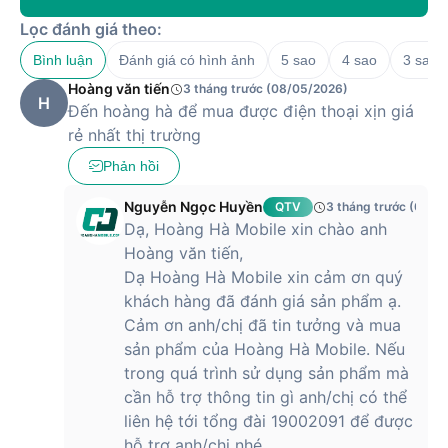
Lọc đánh giá theo:
Đánh giá chi tiết các đặc điểm của điện
thoại HONOR 400 Lite
Bình luận
Đánh giá có hình ảnh
5 sao
4 sao
3 sao
Hoàng văn tiến
3 tháng trước (08/05/2026)
HONOR 400 Lite chính là người đồng hành lý tưởng cho
H
Đến hoàng hà để mua được điện thoại xịn giá
những ai yêu công nghệ, cần một chiếc smartphone đa
rẻ nhất thị trường
dụng, bền bỉ và tiện lợi. Nếu bạn đang tìm kiếm một thiết bị
để phục vụ công việc, học tập và giải trí một cách toàn diện,
Phản hồi
đây chính là một lựa chọn không thể bỏ qua cho bạn.
Nguyễn Ngọc Huyền
QTV
3 tháng trước (09/0
Thiết kế siêu mỏng thời trang kết hợp cùng
Dạ, Hoàng Hà Mobile xin chào anh
chuẩn kháng nước/bụi IP65
Hoàng văn tiến,
Dạ Hoàng Hà Mobile xin cảm ơn quý
HONOR 400 Lite ghi điểm với thiết kế siêu mỏng chỉ 7.29mm,
khách hàng đã đánh giá sản phẩm ạ.
trọng lượng nhẹ khoảng 171g giúp cầm nắm dễ dàng và
Cảm ơn anh/chị đã tin tưởng và mua
thoải mái trong thời gian dài. Phong cách thiết kế hiện đại,
các đường cong tinh tế cùng mặt lưng bóng bẩy tạo nên một
sản phẩm của Hoàng Hà Mobile. Nếu
tổng thể thanh lịch, phù hợp với cả người dùng trẻ và giới
trong quá trình sử dụng sản phẩm mà
văn phòng.
cần hỗ trợ thông tin gì anh/chị có thể
liên hệ tới tổng đài 19002091 để được
Điểm nổi bật khác chính là khả năng kháng nước và bụi theo
hỗ trợ anh/chị nhé.
tiêu chuẩn IP65, giúp thiết bị có thể hoạt động tốt trong môi