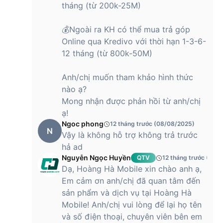
tháng (từ 200k-25M)
💰Ngoài ra KH có thể mua trả góp
Online qua Kredivo với thời hạn 1-3-6-
12 tháng (từ 800k-50M)
Anh/chị muốn tham khảo hình thức
nào ạ?
Mong nhận được phản hồi từ anh/chị
ạ!
Ngoc phong
12 tháng trước (08/08/2025)
N
Vậy là không hỗ trợ không trả trước
hả ad
Nguyễn Ngọc Huyền
QTV
12 tháng trước (08/
Dạ, Hoàng Hà Mobile xin chào anh ạ,
Em cảm ơn anh/chị đã quan tâm đến
sản phẩm và dịch vụ tại Hoàng Hà
Mobile! Anh/chị vui lòng để lại họ tên
và số điện thoại, chuyên viên bên em