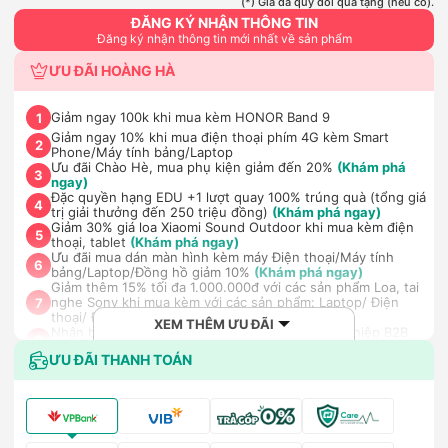
(*) Giá đã quy đổi quà tặng (nếu có).
ĐĂNG KÝ NHẬN THÔNG TIN
Đăng ký nhận thông tin mới nhất về sản phẩm
ƯU ĐÃI HOÀNG HÀ
Giảm ngay 100k khi mua kèm HONOR Band 9
1
Giảm ngay 10% khi mua điện thoại phím 4G kèm Smart
2
Phone/Máy tính bảng/Laptop
Ưu đãi Chào Hè, mua phụ kiện giảm đến 20%
(Khám phá
3
ngay)
Đặc quyền hạng EDU +1 lượt quay 100% trúng quà (tổng giá
4
trị giải thưởng đến 250 triệu đồng)
(Khám phá ngay)
Giảm 30% giá loa Xiaomi Sound Outdoor khi mua kèm điện
5
thoại, tablet
(Khám phá ngay)
Ưu đãi mua dán màn hình kèm máy Điện thoại/Máy tính
6
bảng/Laptop/Đồng hồ giảm 10%
(Khám phá ngay)
Giảm thêm 15% tối đa 1.000.000đ với các sản phẩm Loa, tai
nghe Sony khi mua kèm với các sản phẩm: Laptop/ Điện
7
thoại/ Đồng hồ thông minh
(Khám phá ngay)
XEM THÊM ƯU ĐÃI
Nhận báo giá tốt nhất cho khách hàng doanh nghiệp B2B
8
khi mua số lượng lớn
(Khám phá ngay)
ƯU ĐÃI THANH TOÁN