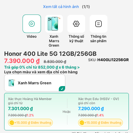
Xem tất cả hình ảnh
(
1
/
1
)
Video
Xanh
Thông số
Thông tin
Marrs
kỹ thuật
sản phẩm
Green
Honor 400 Lite 5G 12GB/256GB
7.390.000 ₫
H400LI12256GR
SKU:
8.830.000 ₫
Trả góp 0% chỉ từ 852,000 ₫ x 6 tháng >
Lựa chọn màu và xem địa chỉ còn hàng
Xanh Marrs Green
Xác thực Hoàng Hà Member
Xác thực Edu (HSSV - GV)
giá chỉ từ
giá chỉ còn
7.301.000 ₫
7.290.000 ₫
Hoặc
7.390.000 ₫
1.2%
7.390.000 ₫
1.4%
+15.000 ₫ Điểm thưởng
+15.000 ₫ Điểm thưởng