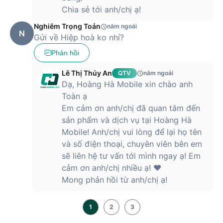
Chia sẻ tới anh/chị ạ!
Nghiêm Trọng Toản
năm ngoái
N
Gửi về Hiệp hoà ko nhỉ?
Phản hồi
Lê Thị Thúy An
QTV
năm ngoái
Dạ, Hoàng Hà Mobile xin chào anh
Toàn ạ
Em cảm ơn anh/chị đã quan tâm đến
sản phẩm và dịch vụ tại Hoàng Hà
Mobile! Anh/chị vui lòng để lại họ tên
và số điện thoại, chuyên viên bên em
sẽ liên hệ tư vấn tới mình ngay ạ! Em
cảm ơn anh/chị nhiều ạ! ❤️
Mong phản hồi từ anh/chị ạ!
1
2
3