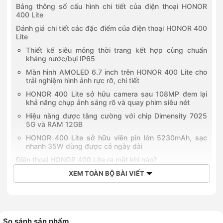
Bảng thông số cấu hình chi tiết của điện thoại HONOR
400 Lite
Đánh giá chi tiết các đặc điểm của điện thoại HONOR 400
Lite
Thiết kế siêu mỏng thời trang kết hợp cùng chuẩn
kháng nước/bụi IP65
Màn hình AMOLED 6.7 inch trên HONOR 400 Lite cho
trải nghiệm hình ảnh rực rỡ, chi tiết
HONOR 400 Lite sở hữu camera sau 108MP đem lại
khả năng chụp ảnh sáng rõ và quay phim siêu nét
Hiệu năng được tăng cường với chip Dimensity 7025
5G và RAM 12GB
HONOR 400 Lite sở hữu viên pin lớn 5230mAh, sạc
nhanh 35W dùng được cả ngày dài
Điện thoại HONOR 400 Lite ra mắt khi nào?
Giá bán tham khảo của điện thoại HONOR 400 Lite
XEM TOÀN BỘ BÀI VIẾT
Mua điện thoại HONOR 400 Lite chính hãng tại Hoàng Hà
Mobile
HONOR 400 Lite
là mẫu smartphone mới nổi bật với thiết kế
So sánh sản phẩm