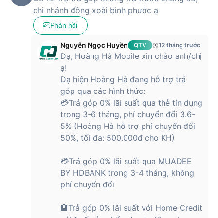
chi nhánh đồng xoài bình phước ạ
Phản hồi
Nguyễn Ngọc Huyền
QTV
12 tháng trước (08/
Dạ, Hoàng Hà Mobile xin chào anh/chị
ạ!
Dạ hiện Hoàng Hà đang hỗ trợ trả
góp qua các hình thức:
💳Trả góp 0% lãi suất qua thẻ tín dụng
trong 3-6 tháng, phí chuyển đổi 3.6-
5% (Hoàng Hà hỗ trợ phí chuyển đổi
50%, tối đa: 500.000đ cho KH)
💳Trả góp 0% lãi suất qua MUADEE
BY HDBANK trong 3-4 tháng, không
phí chuyển đổi
🏦Trả góp 0% lãi suất với Home Credit