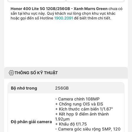
Honor 400 Lite 5G 12GB/256GB
- Xanh Marrs Green
chưa có
sẵn tại khu vực này. Quý khách vui lòng chọn khu vực khác
hoặc gọi đến số Hotline
1900.2091
để biết thêm chi tiết.
THÔNG SỐ KỸ THUẬT
Bộ nhớ trong
256GB
- Camera chính 108MP
+ Chống rung OIS và EIS
+ Kích thước cảm biến 1/1.67"
+ Kết hợp 9 điểm ảnh thành
1.92μm
Độ phân giải camera
+ Khẩu độ f/1.75
- Camera góc siêu rộng 5MP, 120