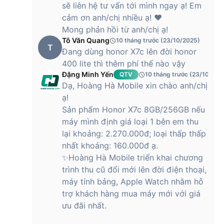
sẽ liên hệ tư vấn tới mình ngay ạ! Em
cảm ơn anh/chị nhiều ạ! ❤️
Mong phản hồi từ anh/chị ạ!
Tô Văn Quang
10 tháng trước (23/10/2025)
T
Đang dùng honor X7c lên đời honor
400 lite thì thêm phí thế nào vậy
Đặng Minh Yến
QTV
10 tháng trước (23/10/202
Dạ, Hoàng Hà Mobile xin chào anh/chị
ạ!
Sản phẩm Honor X7c 8GB/256GB nếu
máy mình định giá loại 1 bên em thu
lại khoảng: 2.270.000đ; loại thấp thấp
nhất khoảng: 160.000đ ạ.
✨Hoàng Hà Mobile triển khai chương
trình thu cũ đổi mới lên đời điện thoại,
máy tính bảng, Apple Watch nhằm hỗ
trợ khách hàng mua máy mới với giá
ưu đãi nhất.