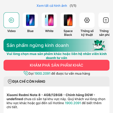
Xem tất cả hình ảnh
(
1
/
1
)
Video
Blue
White
Space
Thông số
Thông tin
Black
kỹ thuật
sản phẩm
Sản phẩm ngừng kinh doanh
Vui lòng chọn mua sản phẩm khác hoặc liên hệ nhân viên kinh
doanh tư vấn
KHÁM PHÁ SẢN PHẨM KHÁC
Gọi
1900.2091
để được tư vấn mua hàng
ĐỊA CHỈ CÒN HÀNG
Xiaomi Redmi Note 8 - 4GB/128GB - Chính hãng DGW
-
undefined
chưa có sẵn tại khu vực này. Quý khách vui lòng chọn
khu vực khác hoặc gọi đến số Hotline
1900.2091
để biết thêm
chi tiết.