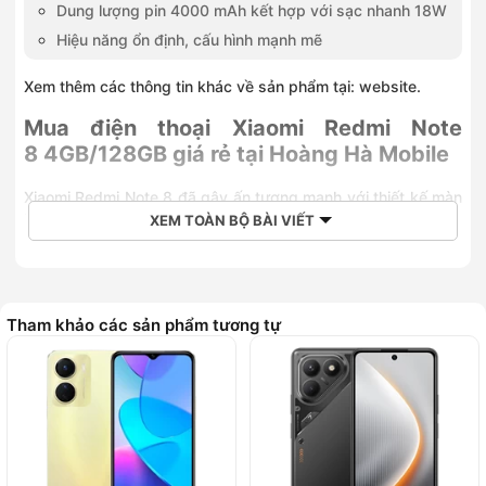
Dung lượng pin 4000 mAh kết hợp với sạc nhanh 18W
Hiệu năng ổn định, cấu hình mạnh mẽ
Xem thêm các thông tin khác về sản phẩm tại:
website
.
Mua điện thoại Xiaomi Redmi Note
8 4GB/128GB giá rẻ tại Hoàng Hà Mobile
Xiaomi Redmi Note 8 đã gây ấn tượng mạnh với thiết kế màn
hình “giọt nước” cùng hệ thống 4 camera sắc nét. Đây là
XEM TOÀN BỘ BÀI VIẾT
chiếc điện thoại mới nhất của Xiaomi bên cạnh Xiaomi Redmi
Note 8 Pro.
Thiết kế mặt lưng bóng bẩy, hấp dẫn
Tham khảo các sản phẩm tương tự
Xiaomi Redmi Note 8 chính hãng có thiết kế nguyên khối, đẹp
mắt. Mặt lưng được làm cong 2.5D tạo cảm giác chắc chắn
khi cầm trên tay. Xiaomi đã phủ một lớp kính Corning Gorilla
Glass 5 lên trên bề mặt giúp đảm bảo độ bền. Các góc bo
xung quanh càng làm tăng thêm tính thẩm mỹ cho sản phẩm.