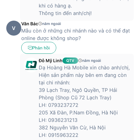
khi có hàng ạ.
Thông tin đến anh/chị!
Văn Bác
năm ngoái
V
Mẫu còn ở những chi nhánh nào và có thể đạt
online được không shop?
Phản hồi
Đỗ Mỹ Linh
QTV
năm ngoái
Dạ Hoàng Hà Mobile xin chào anh/chị,
Hiện sản phẩm này bên em đang còn
tại chi nhánh:
39 Lạch Tray, Ngô Quyền, TP Hải
Phòng (Shop Cũ 72 Lạch Tray)
LH: 0793237272
205 Xã Đàn, P.Nam Đồng, Hà Nội
LH: 0936231213
382 Nguyễn Văn Cừ, Hà Nội
LH: 0915963222