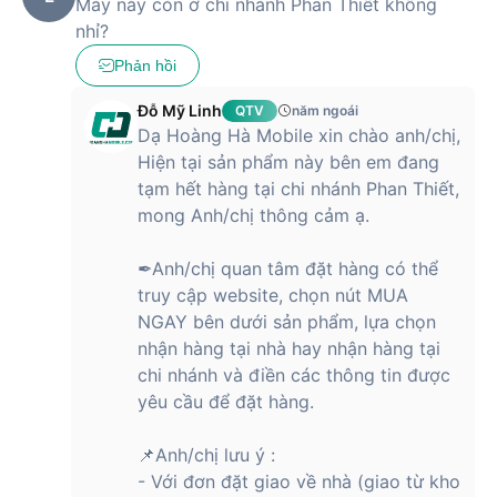
Máy này còn ở chi nhánh Phan Thiết không
nhỉ?
Phản hồi
Đỗ Mỹ Linh
QTV
năm ngoái
Dạ Hoàng Hà Mobile xin chào anh/chị,
Hiện tại sản phẩm này bên em đang
tạm hết hàng tại chi nhánh Phan Thiết,
mong Anh/chị thông cảm ạ.
✒Anh/chị quan tâm đặt hàng có thể
truy cập website, chọn nút MUA
NGAY bên dưới sản phẩm, lựa chọn
nhận hàng tại nhà hay nhận hàng tại
chi nhánh và điền các thông tin được
yêu cầu để đặt hàng.
📌Anh/chị lưu ý :
- Với đơn đặt giao về nhà (giao từ kho