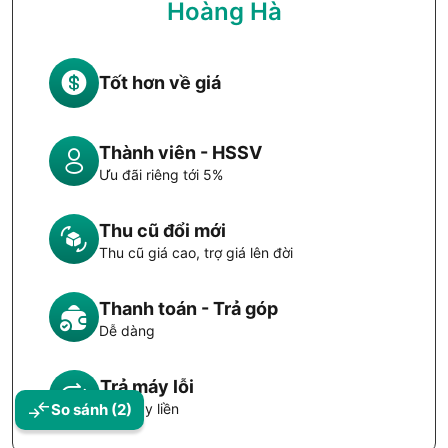
Hoàng Hà
Tốt hơn về giá
Thành viên - HSSV
Ưu đãi riêng tới 5%
Thu cũ đổi mới
Thu cũ giá cao, trợ giá lên đời
Thanh toán - Trả góp
Dễ dàng
Trả máy lỗi
Đổi máy liền
So sánh
(2)