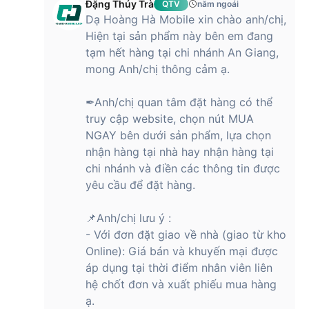
Đặng Thúy Trà
QTV
năm ngoái
Dạ Hoàng Hà Mobile xin chào anh/chị,
Xiaomi Mi 11 Lite 5G
Hiện tại sản phẩm này bên em đang
Giá bán của Xiaomi Mi 11 Lite 5G
tạm hết hàng tại chi nhánh An Giang,
(8GB/128GB) - Chính hãng
mong Anh/chị thông cảm ạ.
Hiện tại, sản phẩm đã có sẵn tại Hoàng Hà Mobile với mức
✒Anh/chị quan tâm đặt hàng có thể
giá vô cùng hấp dẫn. Với chỉ khoảng từ 6-7 triệu đồng, quý
truy cập website, chọn nút MUA
khách hàng đã có thể sở hữu chiếc smartphone tầm trung
NGAY bên dưới sản phẩm, lựa chọn
chất lượng này cho hai phiên bản - màu Vàng và Xanh lá. Đi
kèm với đó là hàng loạt ưu đãi thanh toán đi kèm khi mua sản
nhận hàng tại nhà hay nhận hàng tại
phẩm tại hệ thống của chúng tôi, đảm bảo bạn mua hàng với
chi nhánh và điền các thông tin được
giá tốt nhất cùng dịch vụ uy tín nhất.
yêu cầu để đặt hàng.
Mua Xiaomi Mi 11 Lite 5G (8GB/128GB) -
📌Anh/chị lưu ý :
Chính hãng tại Hoàng Hà Mobile
- Với đơn đặt giao về nhà (giao từ kho
Như vậy, nếu bạn đang có nhu cầu sở hữu chiếc Xiaomi Mi 11
Online): Giá bán và khuyến mại được
Lite 5G (8GB/128GB), hãy ghé thăm Hoàng Hà Mobile. Khi
áp dụng tại thời điểm nhân viên liên
mua hàng tại hệ thống của chúng tôi, quý khách hàng sẽ
hệ chốt đơn và xuất phiếu mua hàng
nhận được sản phẩm 100% chính hãng đi cùng dịch vụ
ạ.
khách hàng chuyên nghiệp và chu đáo nhất.