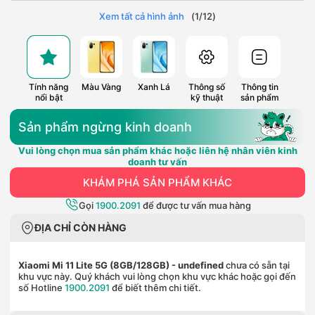
Xem tất cả hình ảnh
(
1
/
12
)
Tính năng
Màu Vàng
Xanh Lá
Thông số
Thông tin
nổi bật
kỹ thuật
sản phẩm
Sản phẩm ngừng kinh doanh
Vui lòng chọn mua sản phẩm khác hoặc liên hệ nhân viên kinh
doanh tư vấn
KHÁM PHÁ SẢN PHẨM KHÁC
Gọi
1900.2091
để được tư vấn mua hàng
ĐỊA CHỈ CÒN HÀNG
Xiaomi Mi 11 Lite 5G (8GB/128GB)
- undefined
chưa có sẵn tại
khu vực này. Quý khách vui lòng chọn khu vực khác hoặc gọi đến
số Hotline
1900.2091
để biết thêm chi tiết.