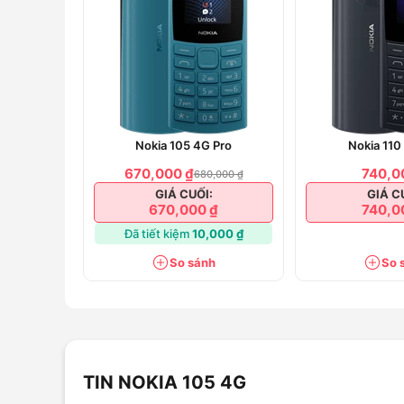
Nokia 105 4G Pro
Nokia 110
670,000 ₫
740,0
680,000 ₫
GIÁ CUỐI:
GIÁ C
670,000 ₫
740,0
Đã tiết kiệm
10,000 ₫
So sánh
So 
Thiết kế nhỏ nhắn cùng thời gian hoạt độn
TIN NOKIA 105 4G
Nokia 105 4G được thiết kế nhỏ nhắn, rất vừa tay, 