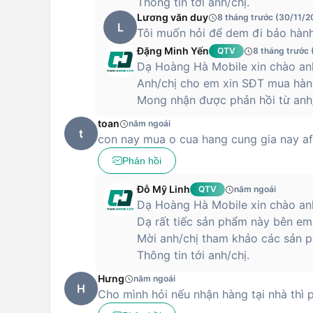
Thông tin tới anh/chị.
Lương văn duy
8 tháng trước (30/11/2
L
Tôi muốn hỏi để dem đi bảo hành 
Đặng Minh Yến
QTV
8 tháng trước
Dạ Hoàng Hà Mobile xin chào anh
Anh/chị cho em xin SĐT mua hàng
Mong nhận được phản hồi từ anh/
toan
năm ngoái
t
con nay mua o cua hang cung gia nay af
Phản hồi
Đỗ Mỹ Linh
QTV
năm ngoái
Dạ Hoàng Hà Mobile xin chào anh
Dạ rất tiếc sản phẩm này bên em
Mời anh/chị tham khảo các sản p
Thông tin tới anh/chị.
Hưng
năm ngoái
H
Cho mình hỏi nếu nhận hàng tại nhà thì 