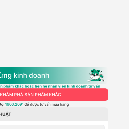
ừng kinh doanh
n phẩm khác hoặc liên hệ nhân viên kinh doanh tư vấn
KHÁM PHÁ SẢN PHẨM KHÁC
Gọi
1900.2091
để được tư vấn mua hàng
THUẬT