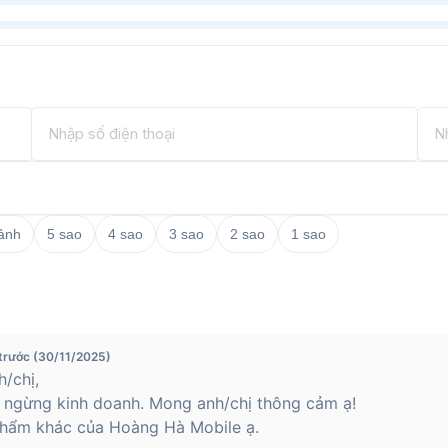
ài FM để cập nhật thông tin mà không cần
g dụng khác. Ngoài ra, máy cũng tích hợp
 tựa game khác giúp người dùng có thể
n thoại này cũng hỗ trợ jack tai nghe 3.5
í một cách dễ dàng.
 ảnh
5 sao
4 sao
3 sao
2 sao
1 sao
tốt nhất và cam kết về chất lượng sản
trước (30/11/2025)
/chị,
 ngừng kinh doanh. Mong anh/chị thông cảm ạ!
hẩm khác của Hoàng Hà Mobile ạ.