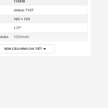
128MB
Unisoc T107
160 x 120
h
1.77"
 phẩm
1020mAh
XEM CẤU HÌNH CHI TIẾT