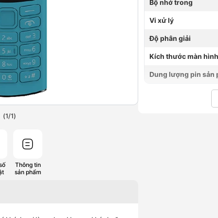
Bộ nhớ trong
Vi xử lý
Độ phân giải
Kích thước màn hìn
Dung lượng pin sản
(
1
/
1
)
số
Thông tin
ật
sản phẩm