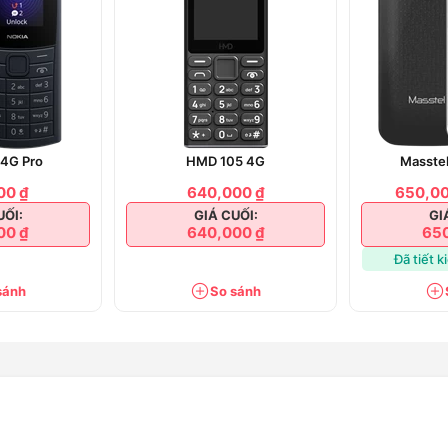
 4G Pro
HMD 105 4G
Masstel
00 ₫
640,000 ₫
650,00
UỐI:
GIÁ CUỐI:
GI
00 ₫
640,000 ₫
650
Đã tiết 
sánh
So sánh
g bền bỉ
đem đến cảm giác thoải mái cho người sử