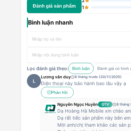
2
tiếng nhiễu, ồn ào xung quanh.
Đánh giá sản phẩm
1
Giải trí với nhiều tác vụ hay ho
Bình luận nhanh
Với Nokia 105 4G, người dùng có thể thoải mái nghe đ
phải sử dụng tai nghe như những chiếc điện thoại thôn
nhiều trò chơi như game “Rắn săn mồi” cùng một số
thoải mái sử dụng để giải trí. Không chỉ vậy, dòng điệ
mm thông dụng giúp bạn dễ dàng nghe nhạc khi giải tr
Lọc đánh giá theo:
Bình luận
Đánh giá có hình
Đặt mua tại Hoàng Hà Mobile để nhận được mức giá 
Lương văn duy
8 tháng trước (30/11/2025)
phẩm.
L
Điện thoại này bảo hành bao lâu vậy ạ
Phản hồi
Nguyễn Ngọc Huyền
QTV
8 tháng 
Dạ Hoàng Hà Mobile xin chào anh
Dạ rất tiếc sản phẩm này bên em
Mời anh/chị tham khảo các sản p