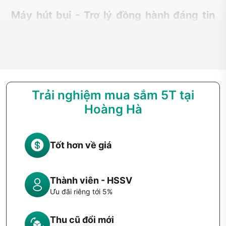
Máy hút bụi - Trợ lý đồng hành đáng tin
cậy trong mỗi nhà
Với xu hướng tối đa hóa tiện ích gia đình và tiết kiệm thời
gian cho công việc nhà, sản phẩm hút bụi đã vượt xa vai trò
là một thiết bị dọn dẹp thông thường. Ngày nay, thiết bị này
đóng vai trò quan trọng trong việc bảo vệ sức khỏe, giảm
thiểu tác nhân gây dị ứng và mang lại sự nhàn rỗi cho người
Trải nghiệm mua sắm 5T tại
sử dụng.
Hoàng Hà
Tầm quan trọng của máy hút bụi trong cuộc
sống
Tốt hơn về giá
Trong cuộc sống bận rộn hiện nay, việc dọn dẹp nhà ở đòi
hỏi nhiều thời gian và công sức. Các thiết bị hút bụi xuất hiện
như một "trợ thủ đáng tin" giúp giải quyết bài toán đó. Chỉ
Thành viên - HSSV
trong vòng vài phút, thiết bị có thể lòng vào từng góc nhà,
Ưu đãi riêng tới 5%
hút sạch bụi bẩn, lông thú, mảnh vụn vị trong khi người dùng
vẫn có thời gian nghỉ ngơi hay lo toan việc khác.
Thu cũ đổi mới