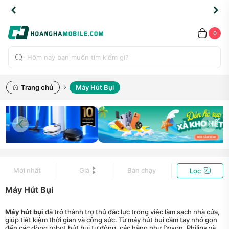
TLINE
TLINE
HẨM
HẨM
cao
cao
cao
LỖI
LỖI
UYỂN
UYỂN
0.2091
0.2091
HÍNH
HÍNH
toàn
toàn
toàn
ĐỔI
ĐỔI
OÀN
OÀN
0
ÃNG
ÃNG
LIỀN
LIỀN
bộ
bộ
bộ
UỐC
UỐC
sản
sản
sản
(*)
(*)
hẩm
hẩm
hẩm
Trang chủ
Máy Hút Bụi
Mới nhất
Giá
Bán chạy
Lọc
Máy Hút Bụi
Máy hút bụi
đã trở thành trợ thủ đắc lực trong việc làm sạch nhà cửa,
giúp tiết kiệm thời gian và công sức. Từ máy hút bụi cầm tay nhỏ gọn
đến các dòng robot hút bụi tự động, các hãng như Dyson, Philips và