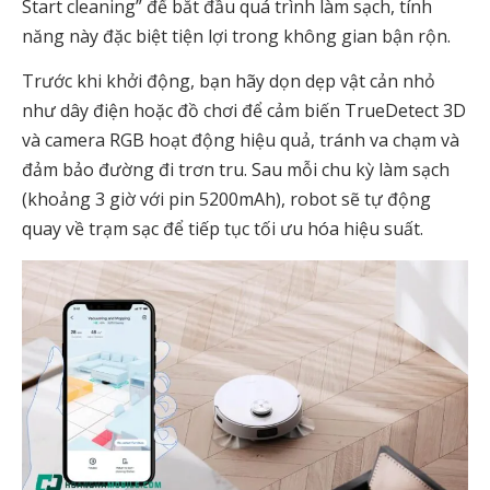
Start cleaning” để bắt đầu quá trình làm sạch, tính
năng này đặc biệt tiện lợi trong không gian bận rộn.
Trước khi khởi động, bạn hãy dọn dẹp vật cản nhỏ
như dây điện hoặc đồ chơi để cảm biến TrueDetect 3D
và camera RGB hoạt động hiệu quả, tránh va chạm và
đảm bảo đường đi trơn tru. Sau mỗi chu kỳ làm sạch
(khoảng 3 giờ với pin 5200mAh), robot sẽ tự động
quay về trạm sạc để tiếp tục tối ưu hóa hiệu suất.