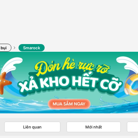
 bụi
Smarock
Liên quan
Mới nhất