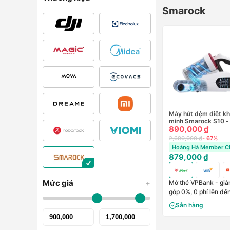
Smarock
Máy hút đệm diệt k
minh Smarock S10 -
890,000 ₫
2,690,000 ₫
- 67%
Hoàng Hà Member Ch
879,000 ₫
Mức giá
+
Mở thẻ VPBank - giảm
góp 0%, 0 phí lên đế
Sẵn hàng