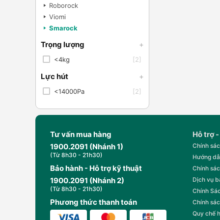
Roborock
Viomi
Smarock
Trọng lượng
+
<4kg
[2]
Lực hút
+
<14000Pa
[2]
Tư vấn mua hàng
Hỗ trợ -
1900.2091 (Nhánh 1)
Chính sác
(Từ 8h30 - 21h30)
Hướng dẫ
Bảo hành - Hỗ trợ kỹ thuật
Chính sác
1900.2091 (Nhánh 2)
Dịch vụ 
(Từ 8h30 - 21h30)
Chính Sác
Phương thức thanh toán
Chính sác
Quy chế 