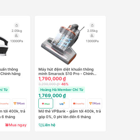
2.05kg
2.05kg
13000Pa
13000Pa
huẩn thông
Máy hút đệm diệt khuẩn thông
 Chính hãng
minh Smarock S10 Pro - Chính
hãng
1,790,000 ₫
3,290,000 ₫
- 46%
ỉ Từ
Hoàng Hà Member Chỉ Từ
1,769,000 ₫
 tới 400k, trả
Mở thẻ VPBank - giảm tới 400k, trả
n 6 tháng
góp 0%, 0 phí lên đến 6 tháng
Mua ngay
Liên hệ