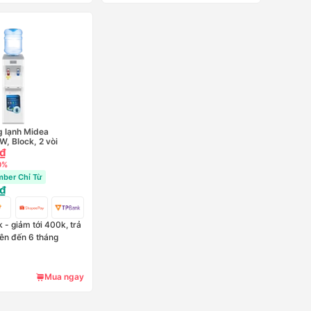
 lạnh Midea
, Block, 2 vòi
 ₫
0%
ber Chỉ Từ
 ₫
- giảm tới 400k, trả
lên đến 6 tháng
Mua ngay