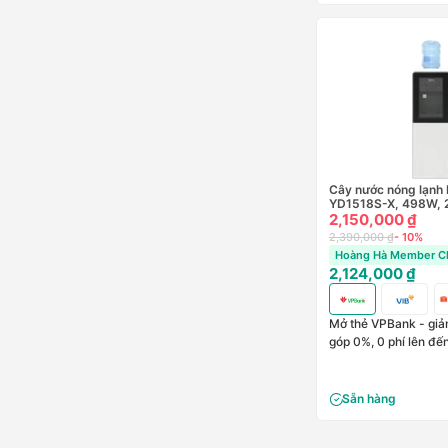
Cây nước nóng lạnh
YD1518S-X, 498W, 2
2,150,000 ₫
2,390,000 ₫
- 10%
Hoàng Hà Member Ch
2,124,000 ₫
Mở thẻ VPBank - giảm
góp 0%, 0 phí lên đế
Sẵn hàng