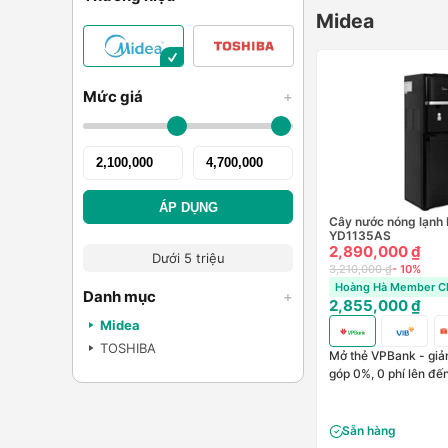
Midea
Mức giá
+
ÁP DỤNG
Cây nước nóng lạnh
YD1135AS
2,890,000 ₫
Dưới 5 triệu
3,210,000 ₫
- 10%
Hoàng Hà Member Ch
Danh mục
+
2,855,000 ₫
Midea
TOSHIBA
Mở thẻ VPBank - giảm
góp 0%, 0 phí lên đế
Sẵn hàng