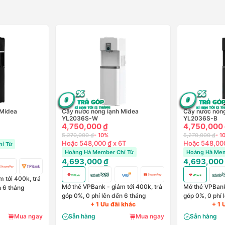
 Midea
Cây nước nóng lạnh Midea
Cây nước nóng
YL2036S-W
YL2036S-B
4,750,000 ₫
4,750,000
5,270,000 ₫
- 10%
5,270,000 ₫
- 1
Hoặc 548,000 ₫ x 6T
Hoặc 548,000
ỉ Từ
Hoàng Hà Member Chỉ Từ
Hoàng Hà Mem
4,693,000 ₫
4,693,000
 tới 400k, trả
Mở thẻ VPBank - giảm tới 400k, trả
Mở thẻ VPBank 
n 6 tháng
góp 0%, 0 phí lên đến 6 tháng
góp 0%, 0 phí 
+ 1 Ưu đãi khác
+ 1 
Mua ngay
Sẵn hàng
Mua ngay
Sẵn hàng