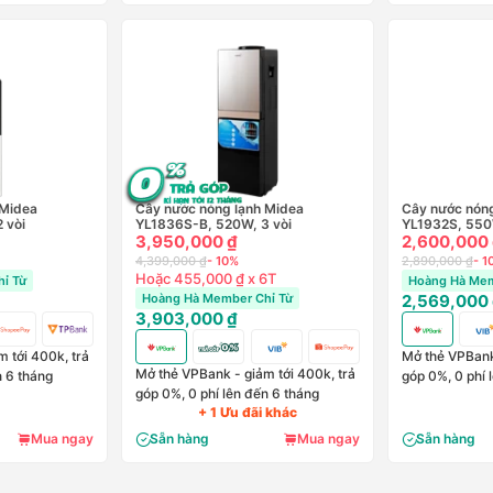
 Midea
Cây nước nóng lạnh Midea
Cây nước nóng
 vòi
YL1836S-B, 520W, 3 vòi
YL1932S, 550W
3,950,000 ₫
2,600,000
4,399,000 ₫
- 10%
2,890,000 ₫
- 1
Hoặc 455,000 ₫ x 6T
ỉ Từ
Hoàng Hà Mem
Hoàng Hà Member Chỉ Từ
2,569,000
3,903,000 ₫
 tới 400k, trả
Mở thẻ VPBank 
Mở thẻ VPBank - giảm tới 400k, trả
n 6 tháng
góp 0%, 0 phí 
góp 0%, 0 phí lên đến 6 tháng
+ 1 Ưu đãi khác
Mua ngay
Sẵn hàng
Mua ngay
Sẵn hàng