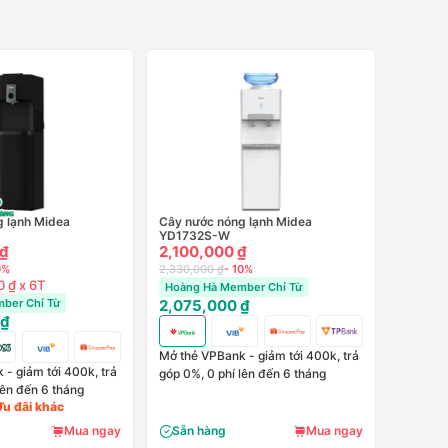
 lạnh Midea
Cây nước nóng lạnh Midea
YD1732S-W
 ₫
2,100,000 ₫
0%
2,330,000 ₫
- 10%
 ₫ x 6T
Hoàng Hà Member Chỉ Từ
ber Chỉ Từ
2,075,000 ₫
 ₫
Mở thẻ VPBank - giảm tới 400k, trả
- giảm tới 400k, trả
góp 0%, 0 phí lên đến 6 tháng
lên đến 6 tháng
Ưu đãi khác
Mua ngay
Sẵn hàng
Mua ngay