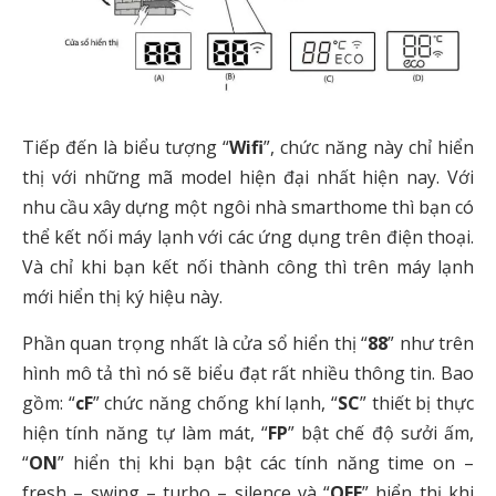
Tiếp đến là biểu tượng “
Wifi
”, chức năng này chỉ hiển
thị với những mã model hiện đại nhất hiện nay. Với
nhu cầu xây dựng một ngôi nhà smarthome thì bạn có
thể kết nối máy lạnh với các ứng dụng trên điện thoại.
Và chỉ khi bạn kết nối thành công thì trên máy lạnh
mới hiển thị ký hiệu này.
Phần quan trọng nhất là cửa sổ hiển thị “
88
” như trên
hình mô tả thì nó sẽ biểu đạt rất nhiều thông tin. Bao
gồm: “
cF
” chức năng chống khí lạnh, “
SC
” thiết bị thực
hiện tính năng tự làm mát, “
FP
” bật chế độ sưởi ấm,
“
ON
” hiển thị khi bạn bật các tính năng time on –
fresh – swing – turbo – silence và “
OFF
” hiển thị khi