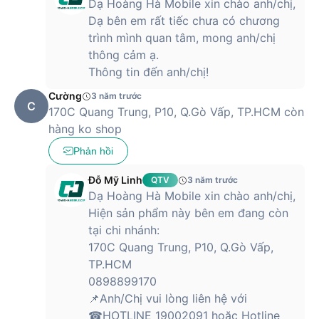
Dạ Hoàng Hà Mobile xin chào anh/chị,
Dạ bên em rất tiếc chưa có chương
trình mình quan tâm, mong anh/chị
thông cảm ạ.
Thông tin đến anh/chị!
Cường
3 năm trước
C
170C Quang Trung, P10, Q.Gò Vấp, TP.HCM còn
hàng ko shop
Phản hồi
Đỗ Mỹ Linh
QTV
3 năm trước
Dạ Hoàng Hà Mobile xin chào anh/chị,
Hiện sản phẩm này bên em đang còn
tại chi nhánh:
170C Quang Trung, P10, Q.Gò Vấp,
TP.HCM
0898899170
📌Anh/Chị vui lòng liên hệ với
☎HOTLINE 19002091 hoặc Hotline