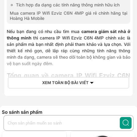
Tích hợp đa dạng các tính năng thông minh hữu ích
Mua camera IP Wifi Ezviz C6N 4MP giá rẻ chính hãng tại
Hoàng Hà Mobile
Nếu bạn đang có nhu cầu tìm mua
camera giám sát nhà ở
thông minh
thì camera IP Wifi Ezviz C6N 4MP chính xác là
sản phẩm mà bạn nhất định phải tham khảo và lựa chọn. Với
thiết kế nhỏ gọn, dễ lắp ráp cùng những tính năng thông
minh đa dạng, camera sẽ theo dõi toàn bộ không gian và bảo
vệ bạn suốt ngày đêm.
Tổng quan về camera IP Wifi Ezviz C6N
4MP
XEM TOÀN BỘ BÀI VIẾT
Thiết kế gọn nhẹ, dễ dàng lắp ráp
Là sản phẩm đến từ thương hiệu hàng đầu thế giới Hikvision,
So sánh sản phẩm
camera IP Wifi Ezviz C6N 4MP
sở hữu vẻ ngoài gọn nhẹ,
hiện đại. Bạn có thể dễ dàng lắp ráp camera ở mọi ngóc
ngách trong không gian nhà ở, văn phòng để thuận tiện cho
việc theo dõi và quan sát.