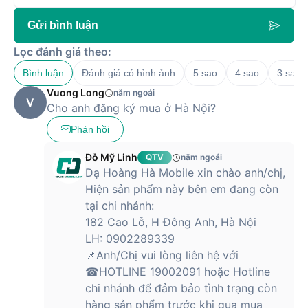
chất lượng này, bạn có thể đến cơ sở cửa hàng gần nhất
hoặc mua sắm trực tuyến qua website
hoanghamobile.com
Gửi bình luận
Cam kết sản phẩm chính hãng với mức giá tốt nhất cùng
Lọc đánh giá theo:
nhiều chương trình khuyến mãi, quà tặng đang chờ đón bạn.
Nhanh tay mua sắm nhé!
Bình luận
Đánh giá có hình ảnh
5 sao
4 sao
3 sao
Vuong Long
năm ngoái
V
Cho anh đăng ký mua ở Hà Nội?
Phản hồi
Đỗ Mỹ Linh
QTV
năm ngoái
Dạ Hoàng Hà Mobile xin chào anh/chị,
Hiện sản phẩm này bên em đang còn
tại chi nhánh:
182 Cao Lỗ, H Đông Anh, Hà Nội
LH: 0902289339
📌Anh/Chị vui lòng liên hệ với
☎HOTLINE 19002091 hoặc Hotline
chi nhánh để đảm bảo tình trạng còn
hàng sản phẩm trước khi qua mua