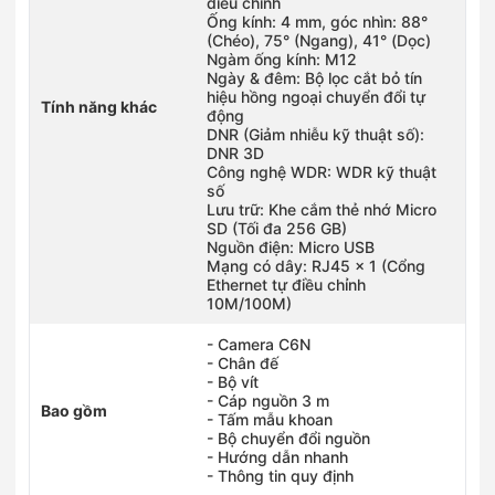
điều chỉnh
Ống kính: 4 mm, góc nhìn: 88°
(Chéo), 75° (Ngang), 41° (Dọc)
Ngàm ống kính: M12
Ngày & đêm: Bộ lọc cắt bỏ tín
hiệu hồng ngoại chuyển đổi tự
Tính năng khác
động
DNR (Giảm nhiễu kỹ thuật số):
DNR 3D
Công nghệ WDR: WDR kỹ thuật
số
Lưu trữ: Khe cắm thẻ nhớ Micro
SD (Tối đa 256 GB)
Nguồn điện: Micro USB
Mạng có dây: RJ45 × 1 (Cổng
Ethernet tự điều chỉnh
10M/100M)
- Camera C6N
- Chân đế
- Bộ vít
- Cáp nguồn 3 m
Bao gồm
- Tấm mẫu khoan
- Bộ chuyển đổi nguồn
- Hướng dẫn nhanh
- Thông tin quy định