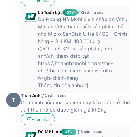
Phản hồi
Lê Tuấn Lộc
QTV
2 năm trước
Dạ Hoàng Hà Mobile xin chào anh/chị,
Mời anh/chị tham khảo sản phẩm thẻ
nhớ Micro SanDisk Ultra 64GB - Chính
hãng - Giá KM: 190,000đ ạ.
👉Chi tiết KM và sản phẩm, mời
anh/chị tham khảo tại:
https://hoanghamobile.com/the-
nho/the-nho-micro-sandisk-ultra-
64gb-chinh-hang
Thông tin đến anh/chị!
Tuấn Anh
3 năm trước
T
Cho mình hỏi mua camera này kèm với thẻ nhớ
, thì thẻ nhớ có được giảm giá không
Phản hồi
Đỗ Mỹ Linh
QTV
3 năm trước