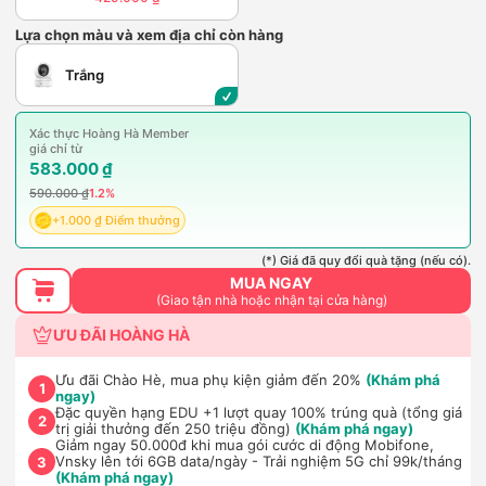
Lựa chọn màu và xem địa chỉ còn hàng
Trắng
Xác thực Hoàng Hà Member
giá chỉ từ
583.000 ₫
590.000 ₫
1.2%
+1.000 ₫ Điểm thưởng
(*) Giá đã quy đổi quà tặng (nếu có).
MUA NGAY
(Giao tận nhà hoặc nhận tại cửa hàng)
ƯU ĐÃI HOÀNG HÀ
Ưu đãi Chào Hè, mua phụ kiện giảm đến 20%
(Khám phá
1
ngay)
Đặc quyền hạng EDU +1 lượt quay 100% trúng quà (tổng giá
2
trị giải thưởng đến 250 triệu đồng)
(Khám phá ngay)
Giảm ngay 50.000đ khi mua gói cước di động Mobifone,
Vnsky lên tới 6GB data/ngày - Trải nghiệm 5G chỉ 99k/tháng
3
(Khám phá ngay)