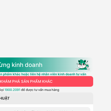
ừng kinh doanh
n phẩm khác hoặc liên hệ nhân viên kinh doanh tư vấn
KHÁM PHÁ SẢN PHẨM KHÁC
Gọi
1900.2091
để được tư vấn mua hàng
THUẬT