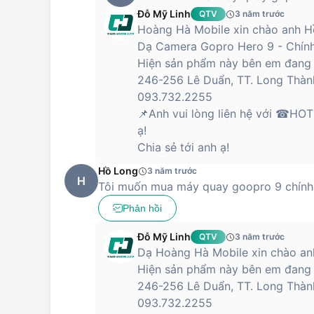
Đỗ Mỹ Linh
QTV
3 năm trước
Hoàng Hà Mobile xin chào anh H
Dạ Camera Gopro Hero 9 - Chính
Hiện sản phẩm này bên em đang c
246-256 Lê Duẩn, TT. Long Thàn
093.732.2255
📌Anh vui lòng liên hệ với ☎HO
ạ!
Chia sẻ tới anh ạ!
Hồ Long
3 năm trước
H
Tôi muốn mua máy quay goopro 9 chính 
Phản hồi
Đỗ Mỹ Linh
QTV
3 năm trước
Dạ Hoàng Hà Mobile xin chào anh
Hiện sản phẩm này bên em đang c
246-256 Lê Duẩn, TT. Long Thàn
093.732.2255