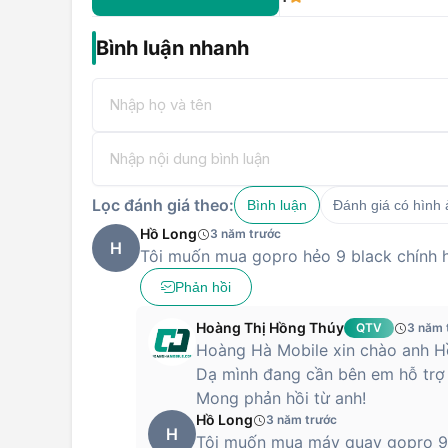
Bình luận nhanh
Lọc đánh giá theo:
Bình luận
Đánh giá có hình
Hồ Long
3 năm trước
H
Tôi muốn mua gopro hẻo 9 black chính h
Phản hồi
Hoàng Thị Hồng Thúy
QTV
3 năm 
Hoàng Hà Mobile xin chào anh H
Dạ mình đang cần bên em hỗ trợ 
Mong phản hồi từ anh!
Hồ Long
3 năm trước
H
Tôi muốn mua máy quay gopro 9 c