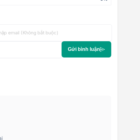
Gửi bình luận
ại