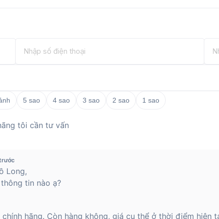
 ảnh
5 sao
4 sao
3 sao
2 sao
1 sao
ãng tôi cần tư vấn
trước
ồ Long,
thông tin nào ạ?
hính hãng. Còn hàng không, giá cụ thể ở thời điểm hiện t