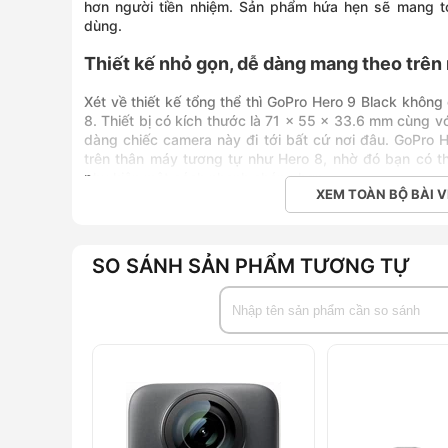
hơn người tiền nhiệm. Sản phẩm hứa hẹn sẽ mang tới
dùng.
Thiết kế nhỏ gọn, dễ dàng mang theo trê
Xét về thiết kế tổng thể thì GoPro Hero 9 Black không
8. Thiết bị có kích thước là 71 x 55 x 33.6 mm cùng v
dàng chiếc camera này đi tới bất cứ nơi đâu. GoPro 
trên thân máy tương tự như Hero 8, nhờ đó bạn có t
phụ kiện một cách nhanh chóng hơn.
XEM TOÀN BỘ BÀI V
Camera chất lượng cao cùng khả năng qua
GoPro Hero 9 Black giờ đây đã được nâng cấp nhằm 
SO SÁNH SẢN PHẨM TƯƠNG TỰ
video cực kì chuyên nghiệp. Thiết kế phần ống kính c
và phần lens thì vẫn được gắn liền với thân máy, tạo c
bố của hãng, ống kính mới sẽ sở hữu một độ bền cao g
Ngoài ra, Hero 9 Black cũng đã được tăng độ phân g
khung hình 30fps. Và đặc biệt là trong khi quay vide
thể vừa quay vừa chụp ảnh. Những bức ảnh cho ra khi
năng Ống kính tối đa mới trên Hero 9 Black cũng sẽ 
cực rộng lên tới 155 độ cùng với chế độ ổn định khun
ống kính tối đa sẽ có độ phân giải lên tới 2.7K@60fps.