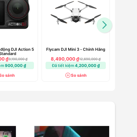
động DJI Action 5
Flycam DJI Mini 3 - Chính Hãng
Camera
Standard
Pocke
00 ₫
8,490,000 ₫
9,190
9,190,000 ₫
12,690,000 ₫
iệm
900,000 ₫
Đã tiết kiệm
4,200,000 ₫
Đã tiết
So sánh
So sánh