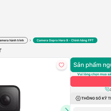
amera hành trình
Camera Gopro Hero 9 - Chính hãng FPT
T
Sản phẩm ng
Vui lòng chọn mua sả
THÔNG SỐ KỸ 