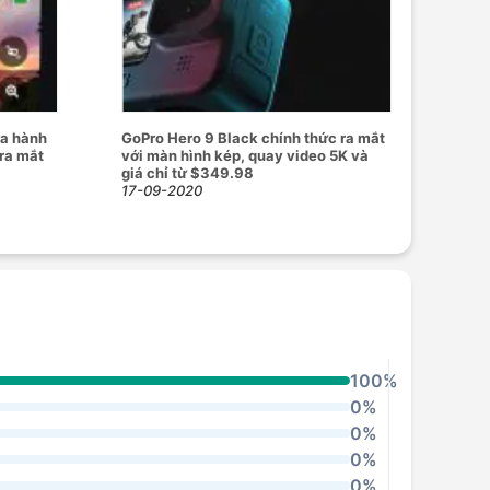
ra hành
GoPro Hero 9 Black chính thức ra mắt
 ra mắt
với màn hình kép, quay video 5K và
giá chỉ từ $349.98
17-09-2020
100%
0%
0%
0%
0%