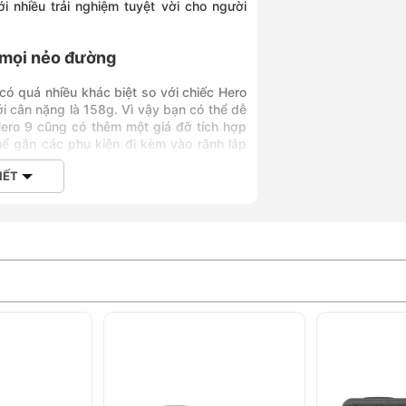
 nhiều trải nghiệm tuyệt vời cho người
n mọi nẻo đường
 có quá nhiều khác biệt so với chiếc Hero
ới cân nặng là 158g. Vì vậy bạn có thể dễ
Hero 9 cũng có thêm một giá đỡ tích hợp
hể gắn các phụ kiện đi kèm vào rãnh lắp
IẾT
y video sắc nét
tạo ra một ống kính chụp hình và quay
ũng đã được tinh chỉnh lại gọn gàng hơn
ảm giác liền lạc và bền bỉ. Theo như tuyên
ấp 2 lần so với mẫu Hero 8 Black.
iải khi quay video, cụ thể là 5K ở mức
o ở độ phân giải cao như vậy, bạn vẫn có
 đó sẽ có độ phân giải là 14.7 MP. Tính
giúp người dùng có được trường bao quát
g hình cao cấp, video khi quay ở chế độ