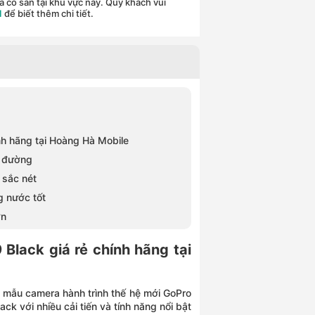
 có sẵn tại khu vực này. Quý khách vui
1
để biết thêm chi tiết.
nh hãng tại Hoàng Hà Mobile
o đường
 sắc nét
g nước tốt
ớn
Black giá rẻ chính hãng tại
t mẫu camera hành trình thế hệ mới GoPro
ck với nhiều cải tiến và tính năng nổi bật