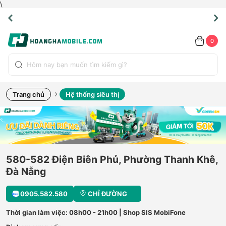
\
LINE
LINE
HẨM
HẨM
ao
ao
ao
ỖI
ỖI
UYỂN
UYỂN
.2091
.2091
ÍNH
ÍNH
oàn
oàn
oàn
ỔI
ỔI
OÀN
OÀN
0
ÃNG
ÃNG
IỀN
IỀN
bộ
bộ
bộ
UỐC
UỐC
ản
ản
ản
*)
*)
hẩm
hẩm
hẩm
Trang chủ
Hệ thống siêu thị
580-582 Điện Biên Phủ, Phường Thanh Khê,
Đà Nẵng
0905.582.580
CHỈ ĐƯỜNG
Thời gian làm việc: 08h00 - 21h00 | Shop SIS MobiFone