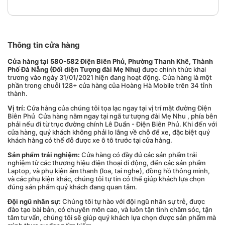
Thông tin cửa hàng
Cửa hàng tại 580-582 Điện Biên Phủ, Phường Thanh Khê, Thành
Phố Đà Nẵng (Đối diện Tượng đài Mẹ Nhu)
được chính thức khai
trương vào ngày 31/01/2021 hiện đang hoạt động. Cửa hàng là một
phần trong chuỗi 128+ cửa hàng của Hoàng Hà Mobile trên 34 tỉnh
thành.
Vị trí:
Cửa hàng của chúng tôi tọa lạc ngay tại vị trí mặt đường Điện
Biên Phủ Cửa hàng nằm ngay tại ngã tư tượng đài Mẹ Nhu , phía bên
phải nếu đi từ trục đường chính Lê Duẩn - Điện Biên Phủ. Khi đến với
cửa hàng, quý khách không phải lo lắng về chỗ để xe, đặc biệt quý
khách hàng có thể đỗ được xe ô tô trước tại cửa hàng.
Sản phẩm trải nghiệm:
Cửa hàng có đầy đủ các sản phẩm trải
nghiệm từ các thương hiệu điện thoại di động, đến các sản phẩm
Laptop, và phụ kiện âm thanh (loa, tai nghe), đồng hồ thông minh,
và các phụ kiện khác, chúng tôi tự tin có thể giúp khách lựa chọn
đúng sản phẩm quý khách đang quan tâm.
Đội ngũ nhân sự:
Chúng tôi tự hào với đội ngũ nhân sự trẻ, được
đào tạo bài bản, có chuyên môn cao, và luôn tận tình chăm sóc, tận
tâm tư vấn, chúng tôi sẽ giúp quý khách lựa chọn được sản phẩm mà