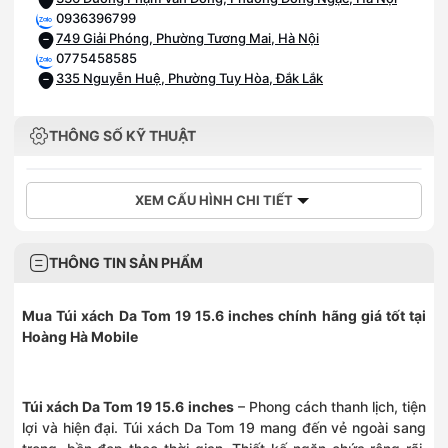
0936396799
749 Giải Phóng, Phường Tương Mai, Hà Nội
0775458585
335 Nguyễn Huệ, Phường Tuy Hòa, Đắk Lắk
THÔNG SỐ KỸ THUẬT
XEM CẤU HÌNH CHI TIẾT
THÔNG TIN SẢN PHẨM
Mua
Túi xách Da Tom 19 15.6 inches
chính hãng giá tốt tại
Hoàng Hà Mobile
Túi xách Da Tom 19 15.6 inches
– Phong cách thanh lịch, tiện
lợi và hiện đại. Túi xách Da Tom 19 mang đến vẻ ngoài sang