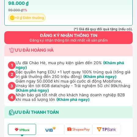
98.000 ₫
99.000 ₫
1%
+0 ₫ Điểm thưởng
(*) Giá đã quy đổi quà tặng (nếu có).
ĐĂNG KÝ NHẬN THÔNG TIN
Đăng ký nhận thông tin mới nhất về sản phẩm
ƯU ĐÃI HOÀNG HÀ
Ưu đãi Chào Hè, mua phụ kiện giảm đến 20%
(Khám phá
1
ngay)
Đặc quyền hạng EDU +1 lượt quay 100% trúng quà (tổng giá
2
trị giải thưởng đến 250 triệu đồng)
(Khám phá ngay)
Giảm ngay 50.000đ khi mua gói cước di động Mobifone,
Vnsky lên tới 6GB data/ngày - Trải nghiệm 5G chỉ 99k/tháng
3
(Khám phá ngay)
Nhận báo giá tốt nhất cho khách hàng doanh nghiệp B2B
4
khi mua số lượng lớn
(Khám phá ngay)
ƯU ĐÃI THANH TOÁN