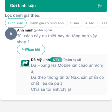
Gửi bình luận
Lọc đánh giá theo:
Bình luận
Đánh giá có hình ảnh
5 sao
4 sao
3 sao
Anh minh
năm ngoái
A
Túi xách này da thiệt hay da tổng hợp vậy
shop ?
Phản hồi
Đỗ Mỹ Linh
QTV
năm ngoái
Dạ Hoàng Hà Mobile xin chào anh/chị
ạ,
Dạ theo thông tin từ NSX, sản phẩn có
chất liệu da pu ạ.
Chia sẻ tới anh/chị ạ!