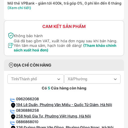
Mở thẻ VPBank - giảm tới 400k, trả góp 0%, 0 phí lên đến 6 tháng
(Xem chi tiết)
CAM KẾT SẢN PHẨM
Không bảo hành
Giá đã bao gồm VAT, xuất hóa đơn ngay sau khi bán hàng.
Yên tâm mua sắm, hạch toán dễ dàng!
(Tham khảo chính
sách xuất hoá đơn)
ĐỊA CHỈ CÒN HÀNG
Có
5
Cửa hàng còn hàng
0962066208
194 Lê Duẩn, Phường Văn Miếu - Quốc Tử Giám, Hà Nội
0836886258
258 Ngô Gia Tự, Phường Việt Hưng, Hà Nội
0886868010
336 Đường Phạm Văn Đồng, Phường Đông Ngạc, Hà Nội