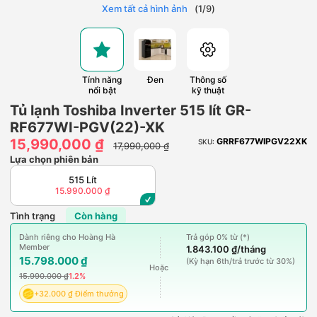
Xem tất cả hình ảnh
(
1
/
9
)
Tính năng
Đen
Thông số
nổi bật
kỹ thuật
Tủ lạnh Toshiba Inverter 515 lít GR-
RF677WI-PGV(22)-XK
15,990,000 ₫
GRRF677WIPGV22XK
SKU:
17,990,000 ₫
Lựa chọn phiên bản
515 Lít
15.990.000 ₫
Tình trạng
Còn hàng
Dành riêng cho Hoàng Hà
Trả góp 0% từ (*)
Member
1.843.100 ₫/tháng
15.798.000 ₫
(Kỳ hạn 6th/trả trước từ 30%)
Hoặc
15.990.000 ₫
1.2%
+32.000 ₫ Điểm thưởng