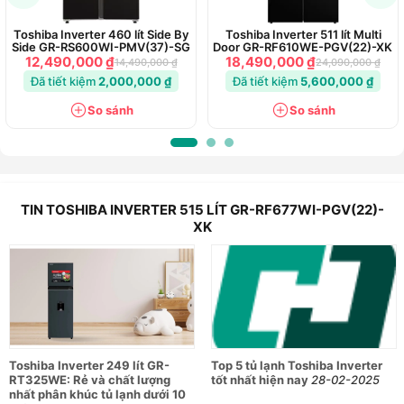
Toshiba Inverter 460 lít Side By
Toshiba Inverter 511 lít Multi
Side GR-RS600WI-PMV(37)-SG
Door GR-RF610WE-PGV(22)-XK
12,490,000 ₫
18,490,000 ₫
14,490,000 ₫
24,090,000 ₫
Đã tiết kiệm
2,000,000 ₫
Đã tiết kiệm
5,600,000 ₫
So sánh
So sánh
TIN TOSHIBA INVERTER 515 LÍT GR-RF677WI-PGV(22)-
XK
Toshiba Inverter 249 lít GR-
Top 5 tủ lạnh Toshiba Inverter
RT325WE: Rẻ và chất lượng
tốt nhất hiện nay
28-02-2025
nhất phân khúc tủ lạnh dưới 10