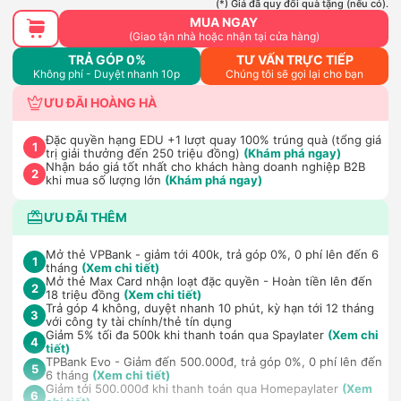
(*) Giá đã quy đổi quà tặng (nếu có).
MUA NGAY
(Giao tận nhà hoặc nhận tại cửa hàng)
TRẢ GÓP 0%
TƯ VẤN TRỰC TIẾP
Không phí - Duyệt nhanh 10p
Chúng tôi sẽ gọi lại cho bạn
ƯU ĐÃI HOÀNG HÀ
Đặc quyền hạng EDU +1 lượt quay 100% trúng quà (tổng giá
1
trị giải thưởng đến 250 triệu đồng)
(Khám phá ngay)
Nhận báo giá tốt nhất cho khách hàng doanh nghiệp B2B
2
khi mua số lượng lớn
(Khám phá ngay)
ƯU ĐÃI THÊM
Mở thẻ VPBank - giảm tới 400k, trả góp 0%, 0 phí lên đến 6
1
tháng
(Xem chi tiết)
Mở thẻ Max Card nhận loạt đặc quyền - Hoàn tiền lên đến
2
18 triệu đồng
(Xem chi tiết)
Trả góp 4 không, duyệt nhanh 10 phút, kỳ hạn tới 12 tháng
3
với công ty tài chính/thẻ tín dụng
Giảm 5% tối đa 500k khi thanh toán qua Spaylater
(Xem chi
4
tiết)
TPBank Evo - Giảm đến 500.000đ, trả góp 0%, 0 phí lên đến
5
6 tháng
(Xem chi tiết)
Giảm tới 500.000đ khi thanh toán qua Homepaylater
(Xem
6