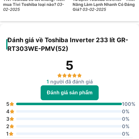
mua Tivi Toshiba loại nào?
03-
Năng Làm Lạnh Nhanh Có Đáng
02-2025
Giá?
03-02-2025
Đánh giá về Toshiba Inverter 233 lít GR-
RT303WE-PMV(52)
5
1
người đã đánh giá
Đánh giá sản phẩm
5
100%
4
0%
3
0%
2
0%
1
0%