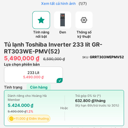
Xem tất cả hình ảnh
(
1
/
7
)
Tính năng
Đen
Thông số
nổi bật
kỹ thuật
Tủ lạnh Toshiba Inverter 233 lít GR-
RT303WE-PMV(52)
5,490,000 ₫
GRRT303WEPMV52
SKU:
6,590,000 ₫
Lựa chọn phiên bản
233 Lít
5.490.000 ₫
Tình trạng
Còn hàng
Dành riêng cho Hoàng Hà
Trả góp 0% từ (*)
Member
632.800 ₫/tháng
5.424.000 ₫
(Kỳ hạn 6th/trả trước từ 30%)
Hoặc
5.490.000 ₫
1.2%
+11.000 ₫ Điểm thưởng