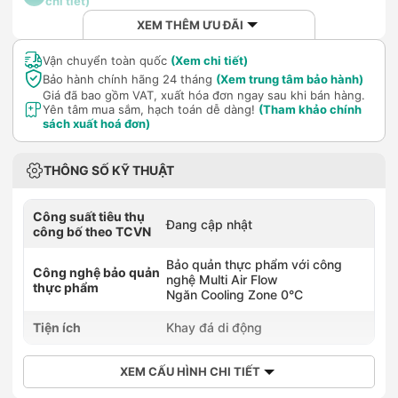
chi tiết)
XEM THÊM ƯU ĐÃI
Vận chuyển toàn quốc
(Xem chi tiết)
Bảo hành chính hãng 24 tháng
(Xem trung tâm bảo hành)
Giá đã bao gồm VAT, xuất hóa đơn ngay sau khi bán hàng.
Yên tâm mua sắm, hạch toán dễ dàng!
(Tham khảo chính
sách xuất hoá đơn)
THÔNG SỐ KỸ THUẬT
Công suất tiêu thụ
Đang cập nhật
công bố theo TCVN
Bảo quản thực phẩm với công
Công nghệ bảo quản
nghệ Multi Air Flow
thực phẩm
Ngăn Cooling Zone 0°C
Tiện ích
Khay đá di động
XEM CẤU HÌNH CHI TIẾT