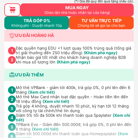
(*) Giá đã quy đổi quà tặng (nếu có).
MUA NGAY
(Giao tận nhà hoặc nhận tại cửa hàng)
TRẢ GÓP 0%
TƯ VẤN TRỰC TIẾP
Không phí - Duyệt nhanh 10p
Chúng tôi sẽ gọi lại cho bạn
ƯU ĐÃI HOÀNG HÀ
Đặc quyền hạng EDU +1 lượt quay 100% trúng quà (tổng giá
1
trị giải thưởng đến 250 triệu đồng)
(Khám phá ngay)
Nhận báo giá tốt nhất cho khách hàng doanh nghiệp B2B
2
khi mua số lượng lớn
(Khám phá ngay)
ƯU ĐÃI THÊM
Mở thẻ VPBank - giảm tới 400k, trả góp 0%, 0 phí lên đến 6
1
tháng
(Xem chi tiết)
Mở thẻ Max Card nhận loạt đặc quyền - Hoàn tiền lên đến
2
18 triệu đồng
(Xem chi tiết)
Trả góp 4 không, duyệt nhanh 10 phút, kỳ hạn tới 12 tháng
3
với công ty tài chính/thẻ tín dụng
Giảm 5% tối đa 500k khi thanh toán qua Spaylater
(Xem chi
4
tiết)
TPBank Evo - Giảm đến 500.000đ, trả góp 0%, 0 phí lên đến
5
6 tháng
(Xem chi tiết)
Giảm tới 500.000đ khi thanh toán qua Homepaylater
(Xem
6