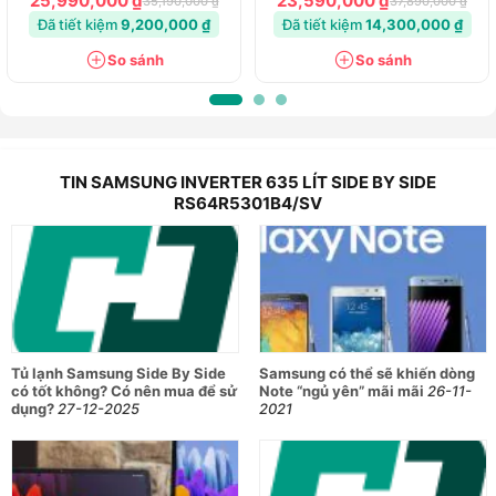
25,990,000 ₫
23,590,000 ₫
35,190,000 ₫
37,890,000 ₫
Đã tiết kiệm
9,200,000 ₫
Đã tiết kiệm
14,300,000 ₫
So sánh
So sánh
TIN SAMSUNG INVERTER 635 LÍT SIDE BY SIDE
RS64R5301B4/SV
Tủ lạnh Samsung Side By Side
Samsung có thể sẽ khiến dòng
có tốt không? Có nên mua để sử
Note “ngủ yên” mãi mãi
26-11-
dụng?
27-12-2025
2021