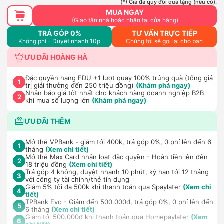
(*) Giá đã quy đổi quà tặng (nếu có).
MUA NGAY
(Giao tận nhà hoặc nhận tại cửa hàng)
TRẢ GÓP 0%
TƯ VẤN TRỰC TIẾP
Không phí - Duyệt nhanh 10p
Chúng tôi sẽ gọi lại cho bạn
ƯU ĐÃI HOÀNG HÀ
Đặc quyền hạng EDU +1 lượt quay 100% trúng quà (tổng giá
1
trị giải thưởng đến 250 triệu đồng)
(Khám phá ngay)
Nhận báo giá tốt nhất cho khách hàng doanh nghiệp B2B
2
khi mua số lượng lớn
(Khám phá ngay)
ƯU ĐÃI THÊM
Mở thẻ VPBank - giảm tới 400k, trả góp 0%, 0 phí lên đến 6
1
tháng
(Xem chi tiết)
Mở thẻ Max Card nhận loạt đặc quyền - Hoàn tiền lên đến
2
18 triệu đồng
(Xem chi tiết)
Trả góp 4 không, duyệt nhanh 10 phút, kỳ hạn tới 12 tháng
3
với công ty tài chính/thẻ tín dụng
Giảm 5% tối đa 500k khi thanh toán qua Spaylater
(Xem chi
4
tiết)
TPBank Evo - Giảm đến 500.000đ, trả góp 0%, 0 phí lên đến
5
6 tháng
(Xem chi tiết)
Giảm tới 500.000đ khi thanh toán qua Homepaylater
(Xem
6