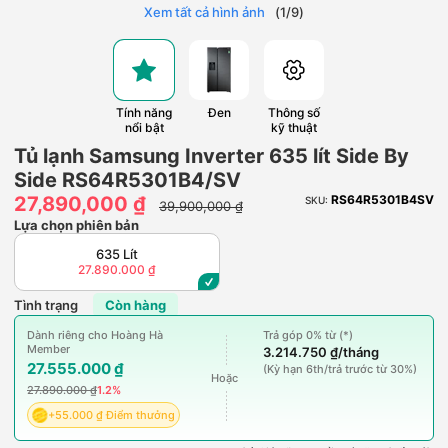
Xem tất cả hình ảnh
(
1
/
9
)
Tính năng
Đen
Thông số
nổi bật
kỹ thuật
Tủ lạnh Samsung Inverter 635 lít Side By
Side RS64R5301B4/SV
27,890,000 ₫
RS64R5301B4SV
SKU:
39,900,000 ₫
Lựa chọn phiên bản
635 Lít
27.890.000 ₫
Tình trạng
Còn hàng
Dành riêng cho Hoàng Hà
Trả góp 0% từ (*)
Member
3.214.750 ₫/tháng
27.555.000 ₫
(Kỳ hạn 6th/trả trước từ 30%)
Hoặc
27.890.000 ₫
1.2%
+55.000 ₫ Điểm thưởng