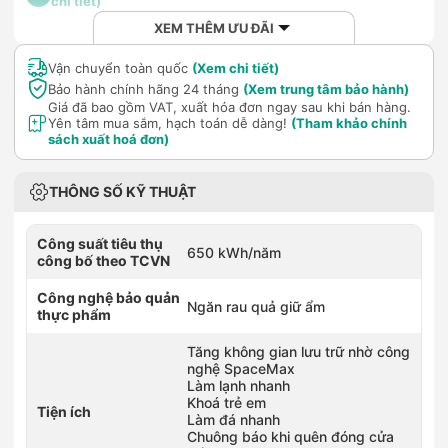
chi tiết)
XEM THÊM ƯU ĐÃI
Vận chuyển toàn quốc
(Xem chi tiết)
Bảo hành chính hãng 24 tháng
(Xem trung tâm bảo hành)
Giá đã bao gồm VAT, xuất hóa đơn ngay sau khi bán hàng.
Yên tâm mua sắm, hạch toán dễ dàng!
(Tham khảo chính
sách xuất hoá đơn)
THÔNG SỐ KỸ THUẬT
Công suất tiêu thụ
650 kWh/năm
công bố theo TCVN
Công nghệ bảo quản
Ngăn rau quả giữ ẩm
thực phẩm
Tăng không gian lưu trữ nhờ công
nghệ SpaceMax
Làm lạnh nhanh
Khoá trẻ em
Tiện ích
Làm đá nhanh
Chuông báo khi quên đóng cửa