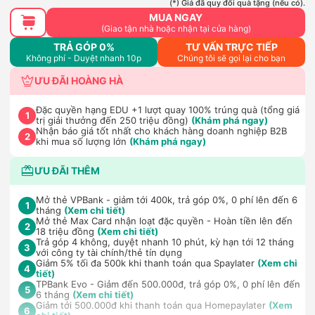
(*) Giá đã quy đổi quà tặng (nếu có).
MUA NGAY
(Giao tận nhà hoặc nhận tại cửa hàng)
TRẢ GÓP 0%
TƯ VẤN TRỰC TIẾP
Không phí - Duyệt nhanh 10p
Chúng tôi sẽ gọi lại cho bạn
ƯU ĐÃI HOÀNG HÀ
Đặc quyền hạng EDU +1 lượt quay 100% trúng quà (tổng giá
1
trị giải thưởng đến 250 triệu đồng)
(Khám phá ngay)
Nhận báo giá tốt nhất cho khách hàng doanh nghiệp B2B
2
khi mua số lượng lớn
(Khám phá ngay)
ƯU ĐÃI THÊM
Mở thẻ VPBank - giảm tới 400k, trả góp 0%, 0 phí lên đến 6
1
tháng
(Xem chi tiết)
Mở thẻ Max Card nhận loạt đặc quyền - Hoàn tiền lên đến
2
18 triệu đồng
(Xem chi tiết)
Trả góp 4 không, duyệt nhanh 10 phút, kỳ hạn tới 12 tháng
3
với công ty tài chính/thẻ tín dụng
Giảm 5% tối đa 500k khi thanh toán qua Spaylater
(Xem chi
4
tiết)
TPBank Evo - Giảm đến 500.000đ, trả góp 0%, 0 phí lên đến
5
6 tháng
(Xem chi tiết)
Giảm tới 500.000đ khi thanh toán qua Homepaylater
(Xem
6