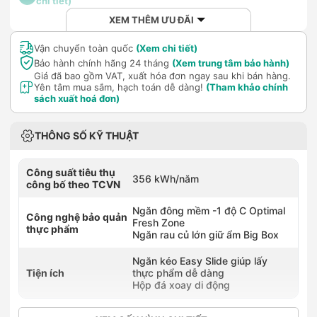
chi tiết)
XEM THÊM ƯU ĐÃI
Vận chuyển toàn quốc
(Xem chi tiết)
Bảo hành chính hãng 24 tháng
(Xem trung tâm bảo hành)
Giá đã bao gồm VAT, xuất hóa đơn ngay sau khi bán hàng.
Yên tâm mua sắm, hạch toán dễ dàng!
(Tham khảo chính
sách xuất hoá đơn)
THÔNG SỐ KỸ THUẬT
Công suất tiêu thụ
356 kWh/năm
công bố theo TCVN
Ngăn đông mềm -1 độ C Optimal
Công nghệ bảo quản
Fresh Zone
thực phẩm
Ngăn rau củ lớn giữ ẩm Big Box
Ngăn kéo Easy Slide giúp lấy
Tiện ích
thực phẩm dễ dàng
Hộp đá xoay di động