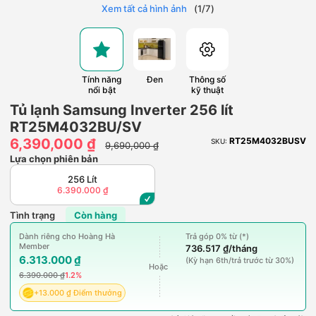
Xem tất cả hình ảnh
(
1
/
7
)
Tính năng
Đen
Thông số
nổi bật
kỹ thuật
Tủ lạnh Samsung Inverter 256 lít
RT25M4032BU/SV
6,390,000 ₫
RT25M4032BUSV
SKU:
9,690,000 ₫
Lựa chọn phiên bản
256 Lít
6.390.000 ₫
Tình trạng
Còn hàng
Dành riêng cho Hoàng Hà
Trả góp 0% từ (*)
Member
736.517 ₫/tháng
6.313.000 ₫
(Kỳ hạn 6th/trả trước từ 30%)
Hoặc
6.390.000 ₫
1.2%
+13.000 ₫ Điểm thưởng