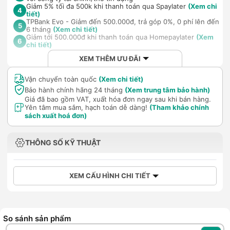
Giảm 5% tối đa 500k khi thanh toán qua Spaylater
(Xem chi
4
tiết)
TPBank Evo - Giảm đến 500.000đ, trả góp 0%, 0 phí lên đến
5
6 tháng
(Xem chi tiết)
Giảm tới 500.000đ khi thanh toán qua Homepaylater
(Xem
6
chi tiết)
XEM THÊM ƯU ĐÃI
Vận chuyển toàn quốc
(Xem chi tiết)
Bảo hành chính hãng 24 tháng
(Xem trung tâm bảo hành)
Giá đã bao gồm VAT, xuất hóa đơn ngay sau khi bán hàng.
Yên tâm mua sắm, hạch toán dễ dàng!
(Tham khảo chính
sách xuất hoá đơn)
THÔNG SỐ KỸ THUẬT
XEM CẤU HÌNH CHI TIẾT
So sánh sản phẩm