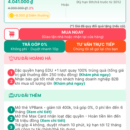
4.041.000 ₫
(Kỳ hạn 6th/trả trước từ 30%)
Hoặc
4.090.000 ₫
1.2%
+8.000 ₫ Điểm thưởng
(*) Giá đã quy đổi quà tặng (nếu có).
MUA NGAY
(Giao tận nhà hoặc nhận tại cửa hàng)
TRẢ GÓP 0%
TƯ VẤN TRỰC TIẾP
Không phí - Duyệt nhanh 10p
Chúng tôi sẽ gọi lại cho bạn
ƯU ĐÃI HOÀNG HÀ
Đặc quyền hạng EDU +1 lượt quay 100% trúng quà (tổng giá
1
trị giải thưởng đến 250 triệu đồng)
(Khám phá ngay)
Nhận báo giá tốt nhất cho khách hàng doanh nghiệp B2B
2
khi mua số lượng lớn
(Khám phá ngay)
ƯU ĐÃI THÊM
Mở thẻ VPBank - giảm tới 400k, trả góp 0%, 0 phí lên đến 6
1
tháng
(Xem chi tiết)
Mở thẻ Max Card nhận loạt đặc quyền - Hoàn tiền lên đến
2
18 triệu đồng
(Xem chi tiết)
Trả góp 4 không, duyệt nhanh 10 phút, kỳ hạn tới 12 tháng
3
với công ty tài chính/thẻ tín dụng