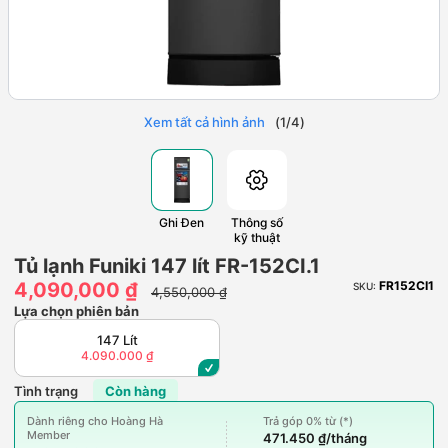
Xem tất cả hình ảnh
(
1
/
4
)
Ghi Đen
Thông số
kỹ thuật
Tủ lạnh Funiki 147 lít FR-152CI.1
4,090,000 ₫
FR152CI1
SKU:
4,550,000 ₫
Lựa chọn phiên bản
147 Lít
4.090.000 ₫
Tình trạng
Còn hàng
Dành riêng cho Hoàng Hà
Trả góp 0% từ (*)
Member
471.450 ₫/tháng