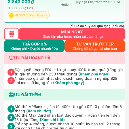
3.843.000 ₫
(Kỳ hạn 6th/trả trước từ 30%)
Hoặc
3.890.000 ₫
1.2%
+8.000 ₫ Điểm thưởng
(*) Giá đã quy đổi quà tặng (nếu có).
MUA NGAY
(Giao tận nhà hoặc nhận tại cửa hàng)
TRẢ GÓP 0%
TƯ VẤN TRỰC TIẾP
Không phí - Duyệt nhanh 10p
Chúng tôi sẽ gọi lại cho bạn
ƯU ĐÃI HOÀNG HÀ
Đặc quyền hạng EDU +1 lượt quay 100% trúng quà (tổng giá
1
trị giải thưởng đến 250 triệu đồng)
(Khám phá ngay)
Nhận báo giá tốt nhất cho khách hàng doanh nghiệp B2B
2
khi mua số lượng lớn
(Khám phá ngay)
ƯU ĐÃI THÊM
Mở thẻ VPBank - giảm tới 400k, trả góp 0%, 0 phí lên đến 6
1
tháng
(Xem chi tiết)
Mở thẻ Max Card nhận loạt đặc quyền - Hoàn tiền lên đến
2
18 triệu đồng
(Xem chi tiết)
Trả góp 4 không, duyệt nhanh 10 phút, kỳ hạn tới 12 tháng
3
với công ty tài chính/thẻ tín dụng