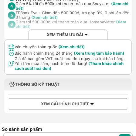
Giảm 5% tối đa 500k khi thanh toán qua Spaylater
(Xem chi
4
tiết)
TPBank Evo - Giảm đến 500.000đ, trả góp 0%, 0 phí lên đến
5
6 tháng
(Xem chi tiết)
Giảm tới 500.000đ khi thanh toán qua Homepaylater
(Xem
6
chi tiết)
XEM THÊM ƯU ĐÃI
Vận chuyển toàn quốc
(Xem chi tiết)
Bảo hành chính hãng 24 tháng
(Xem trung tâm bảo hành)
Giá đã bao gồm VAT, xuất hóa đơn ngay sau khi bán hàng.
Yên tâm mua sắm, hạch toán dễ dàng!
(Tham khảo chính
sách xuất hoá đơn)
THÔNG SỐ KỸ THUẬT
XEM CẤU HÌNH CHI TIẾT
So sánh sản phẩm