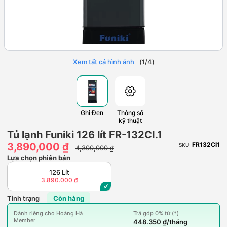
Xem tất cả hình ảnh
(
1
/
4
)
Ghi Đen
Thông số
kỹ thuật
Tủ lạnh Funiki 126 lít FR-132CI.1
3,890,000 ₫
FR132CI1
SKU:
4,300,000 ₫
Lựa chọn phiên bản
126 Lít
3.890.000 ₫
Tình trạng
Còn hàng
Dành riêng cho Hoàng Hà
Trả góp 0% từ (*)
Member
448.350 ₫/tháng