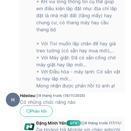
+ KH vui lòng thông tin cụ thể giúp
em điều kiện lắp đặt như: địa chỉ lắp
đặt là nhà mặt đất (tầng mấy) hay
chung cư, có thang máy hay cầu
thang bộ
+ Với Tivi muốn lắp chân đế hay giá
treo tường (có sẵn hay mua mới),...
+ Với Máy giặt: Đã có sẵn cổng chờ
máy giặt hay lắp mới...
+ Với Điều hòa - máy lạnh: Có sẵn vật
tư hay lắp mới...
Mong nhận được phản hồi từ anh ạ!
Hdeiieu
9 tháng trước (16/11/2025)
H
Có những chức năng nào
Phản hồi
Đặng Minh Yến
QTV
9 tháng trước (17/11/2025)
Dạ Hoàng Hà Mobile xin chào anh/chị