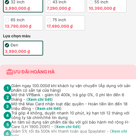
32 inch
43 inch
55 inch
3,990,000 ₫
7,290,000 ₫
10,390,000 ₫
65 inch
75 inch
13,790,000 ₫
17,490,000 ₫
Lựa chọn màu
Đen
3,990,000 ₫
ƯU ĐÃI HOÀNG HÀ
Giảm ngay 100.000đ khi khách tự vận chuyển (Áp dụng với sản
1
phẩm có sẵn tại cửa hàng)
Mở thẻ VPBank - giảm tới 400k, trả góp 0%, 0 phí lên đến 6
2
tháng - (
Xem chi tiết
)
Mở thẻ Max Card nhận loạt đặc quyền - Hoàn tiền lên đến 18
3
triệu đồng - (
Xem chi tiết
)
Trả góp 4 không, duyệt nhanh 10 phút, kỳ hạn tới 12 tháng với
4
công ty tài chính/thẻ tín dụng
An tâm sử dụng sản phẩm dài lâu với gói bảo hành mở rộng H-
5
Care (LH 1900.2091) - (
Xem chi tiết
)
Giảm 5% tối đa 500k khi thanh toán qua Spaylater - (
Xem chi
6
tiết
)