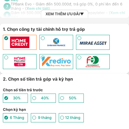
TPBank Evo - Giảm đến 500.000đ, trả góp 0%, 0 phí lên đến 6
7
tháng - (
Xem chi tiết
)
Giảm tới 500.000đ khi thanh toán qua Homepaylater - (
Xem chi
XEM THÊM ƯU ĐÃI
8
tiết
)
Nhận báo giá tốt nhất cho khách hàng doanh nghiệp B2B khi
9
mua số lượng lớn - (
Xem chi tiết
)
1. Chọn công ty tài chính hỗ trợ trả góp
2. Chọn số tiền trả góp và kỳ hạn
Chọn số tiền trả trước
30%
40%
50%
Chọn kỳ hạn
6 Tháng
9 tháng
12 tháng