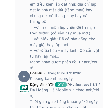
em điều kiện lắp đặt như: địa chỉ lắp
đặt là nhà mặt đất (tầng mấy) hay
chung cư, có thang máy hay cầu
thang bộ
+ Với Tivi muốn lắp chân đế hay giá
treo tường (có sẵn hay mua mới),...
+ Với Máy giặt: Đã có sẵn cổng chờ
máy giặt hay lắp mới...
+ Với Điều hòa - máy lạnh: Có sẵn vật
tư hay lắp mới...
Mong nhận được phản hồi từ anh/chị
ạ!
Hdeiieu
9 tháng trước (17/11/2025)
H
Khoảng bao nhiêu ngày
Đặng Minh Yến
QTV
9 tháng trước (18/11/2025
Dạ Hoàng Hà Mobile xin chào anh/chị
ạ,
Thời gian giao hàng khoảng 1-5 ngày
tùy từng khu vực ạ. Không biết