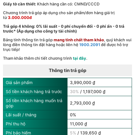
Giấy tờ cần thiết:
Khách hàng cần có: CMND/CCCD
Chương trình trả góp áp dụng cho sản phẩm/đơn hàng giá trị
từ
3.000.000đ
Trả góp 4 không: 0% lãi suất - 0 phí chuyển đổi - 0 phí ẩn - 0 trả
trước* (Áp dụng cho công ty tài chính)
Bảng tính thông tin trả góp
mang tính chất tham khảo
, quý khách vui
lòng điền thông tin đặt hàng hoặc liên hệ
1900.2091
để được hỗ trợ
trực tiếp!
Tham khảo thêm chi tiết chương trình
tại đây
.
Thông tin trả góp
Giá sản phẩm
3,990,000 ₫
Số tiền khách hàng trả trước
30%
/ 1,197,000 ₫
Số tiền khách hàng muốn trả
2,793,000 ₫
góp
Lãi suất / tháng
0%
Phí thu hộ
11,000 ₫
Phí bảo hiểm
5%
/ 139,650 ₫