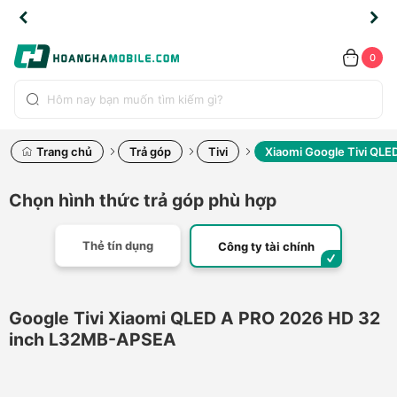
TLINE
TLINE
HẨM
HẨM
cao
cao
cao
LỖI
LỖI
UYỂN
UYỂN
0.2091
0.2091
HÍNH
HÍNH
toàn
toàn
toàn
ĐỔI
ĐỔI
OÀN
OÀN
0
ÃNG
ÃNG
LIỀN
LIỀN
bộ
bộ
bộ
UỐC
UỐC
sản
sản
sản
(*)
(*)
hẩm
hẩm
hẩm
Trang chủ
Trả góp
Tivi
Xiaomi Google Tivi QL
Chọn hình thức trả góp phù hợp
Thẻ tín dụng
Công ty tài chính
Google Tivi Xiaomi QLED A PRO 2026 HD 32
inch L32MB-APSEA