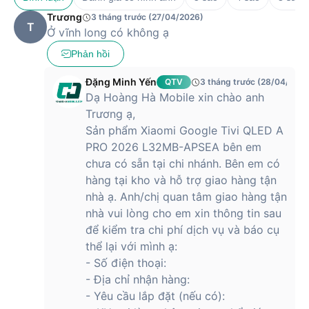
Trương
3 tháng trước (27/04/2026)
T
Ở vĩnh long có không ạ
Phản hồi
Đặng Minh Yến
QTV
3 tháng trước (28/04/2026
Dạ Hoàng Hà Mobile xin chào anh
Trương ạ,
Sản phẩm Xiaomi Google Tivi QLED A
PRO 2026 L32MB-APSEA bên em
chưa có sẵn tại chi nhánh. Bên em có
hàng tại kho và hỗ trợ giao hàng tận
nhà ạ. Anh/chị quan tâm giao hàng tận
nhà vui lòng cho em xin thông tin sau
để kiểm tra chi phí dịch vụ và báo cụ
thể lại với mình ạ:
- Số điện thoại:
- Địa chỉ nhận hàng:
- Yêu cầu lắp đặt (nếu có):