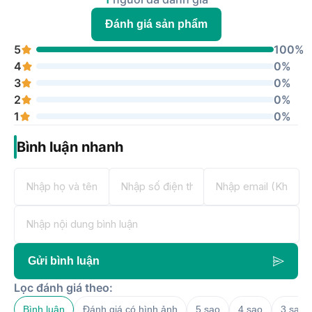
Đánh giá sản phẩm
5
100%
4
0%
3
0%
2
0%
1
0%
Bình luận nhanh
Gửi bình luận
Lọc đánh giá theo:
Bình luận
Đánh giá có hình ảnh
5 sao
4 sao
3 sao