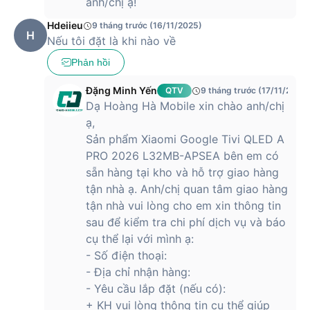
anh/chị ạ!
Hdeiieu
9 tháng trước (16/11/2025)
H
Nếu tôi đặt là khi nào về
Phản hồi
Đặng Minh Yến
QTV
9 tháng trước (17/11/2025)
Dạ Hoàng Hà Mobile xin chào anh/chị
ạ,
Sản phẩm Xiaomi Google Tivi QLED A
PRO 2026 L32MB-APSEA bên em có
sẵn hàng tại kho và hỗ trợ giao hàng
tận nhà ạ. Anh/chị quan tâm giao hàng
tận nhà vui lòng cho em xin thông tin
sau để kiểm tra chi phí dịch vụ và báo
cụ thể lại với mình ạ:
- Số điện thoại:
- Địa chỉ nhận hàng:
- Yêu cầu lắp đặt (nếu có):
+ KH vui lòng thông tin cụ thể giúp