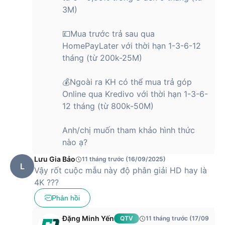
3M)
💷Mua trước trả sau qua
HomePayLater với thời hạn 1-3-6-12
tháng (từ 200k-25M)
💰Ngoài ra KH có thể mua trả góp
Online qua Kredivo với thời hạn 1-3-6-
12 tháng (từ 800k-50M)
Anh/chị muốn tham khảo hình thức
nào ạ?
Lưu Gia Bảo
11 tháng trước (16/09/2025)
L
Vậy rốt cuộc mẫu này độ phân giải HD hay là
4K ???
Phản hồi
Đặng Minh Yến
QTV
11 tháng trước (17/09/202