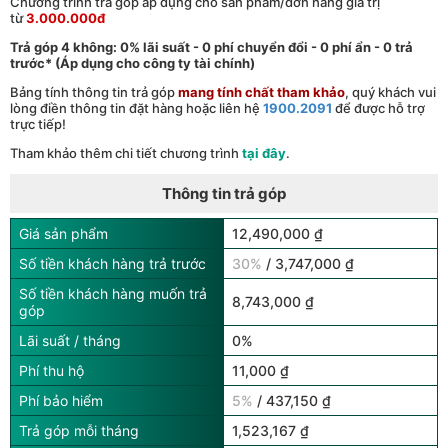
Chương trình trả góp áp dụng cho sản phẩm/đơn hàng giá trị
từ
3.000.000đ
Trả góp 4 không: 0% lãi suất - 0 phí chuyển đổi - 0 phí ẩn - 0 trả
trước* (Áp dụng cho công ty tài chính)
Bảng tính thông tin trả góp
mang tính chất tham khảo
, quý khách vui
lòng điền thông tin đặt hàng hoặc liên hệ
1900.2091
để được hỗ trợ
trực tiếp!
Tham khảo thêm chi tiết chương trình
tại đây
.
Thông tin trả góp
Giá sản phẩm
12,490,000 ₫
Số tiền khách hàng trả trước
30%
/ 3,747,000 ₫
Số tiền khách hàng muốn trả
8,743,000 ₫
góp
Lãi suất / tháng
0%
Phí thu hộ
11,000 ₫
Phí bảo hiểm
5%
/ 437,150 ₫
Trả góp mỗi tháng
1,523,167 ₫