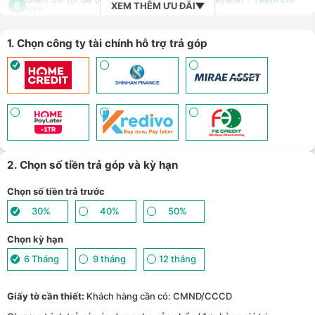
8
XEM THÊM ƯU ĐÃI
tiết
)
TPBank Evo - Giảm đến 500.000đ, trả góp 0%, 0 phí lên đến 6
9
tháng - (
Xem chi tiết
)
Giảm tới 500.000đ khi thanh toán qua Homepaylater - (
Xem chi
1. Chọn công ty tài chính hỗ trợ trả góp
10
tiết
)
Nhận báo giá tốt nhất cho khách hàng doanh nghiệp B2B khi
11
mua số lượng lớn - (
Xem chi tiết
)
2. Chọn số tiền trả góp và kỳ hạn
Chọn số tiền trả trước
30%
40%
50%
Chọn kỳ hạn
6 Tháng
9 tháng
12 tháng
Giấy tờ cần thiết:
Khách hàng cần có: CMND/CCCD