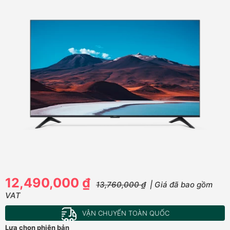
12,490,000 ₫
13,760,000 ₫
| Giá đã bao gồm
VAT
VẬN CHUYỂN TOÀN QUỐC
Lựa chọn phiên bản