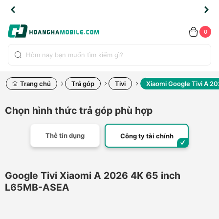
TLINE
TLINE
HẨM
HẨM
cao
cao
cao
LỖI
LỖI
UYỂN
UYỂN
0.2091
0.2091
HÍNH
HÍNH
toàn
toàn
toàn
ĐỔI
ĐỔI
OÀN
OÀN
0
ÃNG
ÃNG
LIỀN
LIỀN
bộ
bộ
bộ
UỐC
UỐC
sản
sản
sản
(*)
(*)
hẩm
hẩm
hẩm
Trang chủ
Trả góp
Tivi
Xiaomi Google Tivi A 
Chọn hình thức trả góp phù hợp
Thẻ tín dụng
Công ty tài chính
Google Tivi Xiaomi A 2026 4K 65 inch
L65MB-ASEA