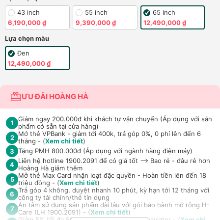
43 inch
55 inch
65 inch
6,190,000 ₫
9,390,000 ₫
12,490,000 ₫
Lựa chọn màu
Đen
12,490,000 ₫
ƯU ĐÃI HOÀNG HÀ
Giảm ngay 200.000đ khi khách tự vận chuyển (Áp dụng với sản
1
phẩm có sẵn tại cửa hàng)
Mở thẻ VPBank - giảm tới 400k, trả góp 0%, 0 phí lên đến 6
2
tháng - (
Xem chi tiết
)
Tặng PMH 800.000đ (Áp dụng với ngành hàng điện máy)
3
Liên hệ hotline 1900.2091 để có giá tốt —> Bao rẻ - đâu rẻ hơn
4
Hoàng Hà giảm thêm
Mở thẻ Max Card nhận loạt đặc quyền - Hoàn tiền lên đến 18
5
triệu đồng - (
Xem chi tiết
)
Trả góp 4 không, duyệt nhanh 10 phút, kỳ hạn tới 12 tháng với
6
công ty tài chính/thẻ tín dụng
An tâm sử dụng sản phẩm dài lâu với gói bảo hành mở rộng H-
7
Care (LH 1900.2091) - (
Xem chi tiết
)
Giảm 5% tối đa 500k khi thanh toán qua Spaylater - (
Xem chi