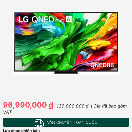
96,990,000 ₫
139,000,000 ₫
| Giá đã bao gồm
VAT
VẬN CHUYỂN TOÀN QUỐC
Lựa chọn phiên bản