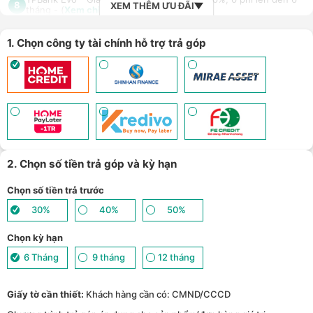
8
XEM THÊM ƯU ĐÃI
tháng - (
Xem chi tiết
)
Giảm tới 500.000đ khi thanh toán qua Homepaylater - (
Xem chi
9
tiết
)
Nhận báo giá tốt nhất cho khách hàng doanh nghiệp B2B khi
1. Chọn công ty tài chính hỗ trợ trả góp
10
mua số lượng lớn - (
Xem chi tiết
)
2. Chọn số tiền trả góp và kỳ hạn
Chọn số tiền trả trước
30%
40%
50%
Chọn kỳ hạn
6 Tháng
9 tháng
12 tháng
Giấy tờ cần thiết:
Khách hàng cần có: CMND/CCCD