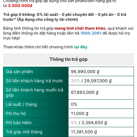
Chương trình trả góp áp dụng cho sản phẩm/đơn hàng giá trị
từ
3.000.000đ
Trả góp 4 không: 0% lãi suất - 0 phí chuyển đổi - 0 phí ẩn - 0 trả
trước* (Áp dụng cho công ty tài chính)
Bảng tính thông tin trả góp
mang tính chất tham khảo
, quý khách vui
lòng điền thông tin đặt hàng hoặc liên hệ
1900.2091
để được hỗ trợ
trực tiếp!
Tham khảo thêm chi tiết chương trình
tại đây
.
Thông tin trả góp
Giá sản phẩm
96,990,000 ₫
Số tiền khách hàng trả trước
30%
/ 29,097,000 ₫
Số tiền khách hàng muốn trả
67,893,000 ₫
góp
Lãi suất / tháng
0%
Phí thu hộ
11,000 ₫
Phí bảo hiểm
5%
/ 3,394,650 ₫
Trả góp mỗi tháng
11,381,500 ₫