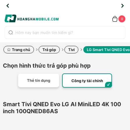
TLINE
TLINE
HẨM
HẨM
cao
cao
cao
LỖI
LỖI
UYỂN
UYỂN
0.2091
0.2091
HÍNH
HÍNH
toàn
toàn
toàn
ĐỔI
ĐỔI
OÀN
OÀN
0
ÃNG
ÃNG
LIỀN
LIỀN
bộ
bộ
bộ
UỐC
UỐC
sản
sản
sản
(*)
(*)
hẩm
hẩm
hẩm
Trang chủ
Trả góp
Tivi
LG Smart Tivi QNED Ev
Chọn hình thức trả góp phù hợp
Thẻ tín dụng
Công ty tài chính
Smart Tivi QNED Evo LG AI MiniLED 4K 100
inch 100QNED86AS