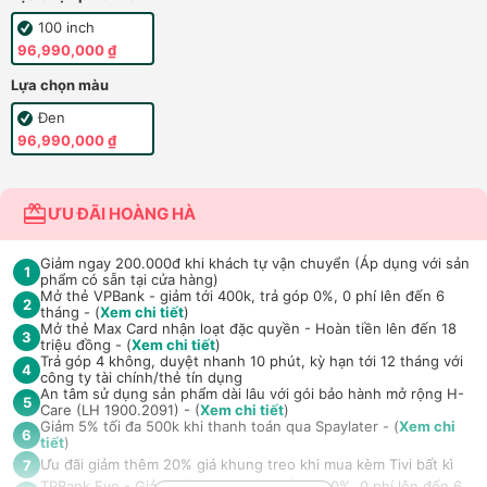
100 inch
96,990,000 ₫
Lựa chọn màu
Đen
96,990,000 ₫
ƯU ĐÃI HOÀNG HÀ
Giảm ngay 200.000đ khi khách tự vận chuyển (Áp dụng với sản
1
phẩm có sẵn tại cửa hàng)
Mở thẻ VPBank - giảm tới 400k, trả góp 0%, 0 phí lên đến 6
2
tháng - (
Xem chi tiết
)
Mở thẻ Max Card nhận loạt đặc quyền - Hoàn tiền lên đến 18
3
triệu đồng - (
Xem chi tiết
)
Trả góp 4 không, duyệt nhanh 10 phút, kỳ hạn tới 12 tháng với
4
công ty tài chính/thẻ tín dụng
An tâm sử dụng sản phẩm dài lâu với gói bảo hành mở rộng H-
5
Care (LH 1900.2091) - (
Xem chi tiết
)
Giảm 5% tối đa 500k khi thanh toán qua Spaylater - (
Xem chi
6
tiết
)
Ưu đãi giảm thêm 20% giá khung treo khi mua kèm Tivi bất kì
7
TPBank Evo - Giảm đến 500.000đ, trả góp 0%, 0 phí lên đến 6