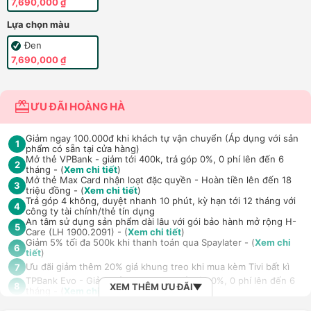
7,690,000 ₫
Lựa chọn màu
Đen
7,690,000 ₫
ƯU ĐÃI HOÀNG HÀ
Giảm ngay 100.000đ khi khách tự vận chuyển (Áp dụng với sản
1
phẩm có sẵn tại cửa hàng)
Mở thẻ VPBank - giảm tới 400k, trả góp 0%, 0 phí lên đến 6
2
tháng - (
Xem chi tiết
)
Mở thẻ Max Card nhận loạt đặc quyền - Hoàn tiền lên đến 18
3
triệu đồng - (
Xem chi tiết
)
Trả góp 4 không, duyệt nhanh 10 phút, kỳ hạn tới 12 tháng với
4
công ty tài chính/thẻ tín dụng
An tâm sử dụng sản phẩm dài lâu với gói bảo hành mở rộng H-
5
Care (LH 1900.2091) - (
Xem chi tiết
)
Giảm 5% tối đa 500k khi thanh toán qua Spaylater - (
Xem chi
6
tiết
)
Ưu đãi giảm thêm 20% giá khung treo khi mua kèm Tivi bất kì
7
TPBank Evo - Giảm đến 500.000đ, trả góp 0%, 0 phí lên đến 6
8
XEM THÊM ƯU ĐÃI
tháng - (
Xem chi tiết
)
Giảm tới 500.000đ khi thanh toán qua Homepaylater - (
Xem chi
9