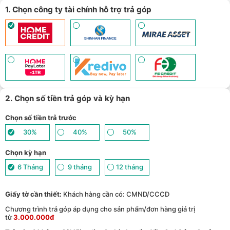
tiết
)
Giảm ngay 50.000đ khi mua gói cước di động Mobifone, Vnsky
1. Chọn công ty tài chính hỗ trợ trả góp
lên tới 6GB data/ngày - Trải nghiệm 5G chỉ 99k/tháng - (
Xem chi
10
tiết
)
Nhận báo giá tốt nhất cho khách hàng doanh nghiệp B2B khi
11
mua số lượng lớn - (
Xem chi tiết
)
2. Chọn số tiền trả góp và kỳ hạn
Chọn số tiền trả trước
30%
40%
50%
Chọn kỳ hạn
6 Tháng
9 tháng
12 tháng
Giấy tờ cần thiết:
Khách hàng cần có: CMND/CCCD
Chương trình trả góp áp dụng cho sản phẩm/đơn hàng giá trị
từ
3.000.000đ