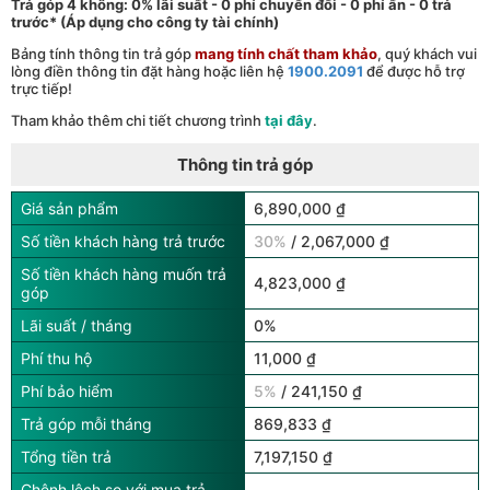
Trả góp 4 không: 0% lãi suất - 0 phí chuyển đổi - 0 phí ẩn - 0 trả
trước* (Áp dụng cho công ty tài chính)
Bảng tính thông tin trả góp
mang tính chất tham khảo
, quý khách vui
lòng điền thông tin đặt hàng hoặc liên hệ
1900.2091
để được hỗ trợ
trực tiếp!
Tham khảo thêm chi tiết chương trình
tại đây
.
Thông tin trả góp
Giá sản phẩm
6,890,000 ₫
Số tiền khách hàng trả trước
30%
/ 2,067,000 ₫
Số tiền khách hàng muốn trả
4,823,000 ₫
góp
Lãi suất / tháng
0%
Phí thu hộ
11,000 ₫
Phí bảo hiểm
5%
/ 241,150 ₫
Trả góp mỗi tháng
869,833 ₫
Tổng tiền trả
7,197,150 ₫
Chênh lệch so với mua trả