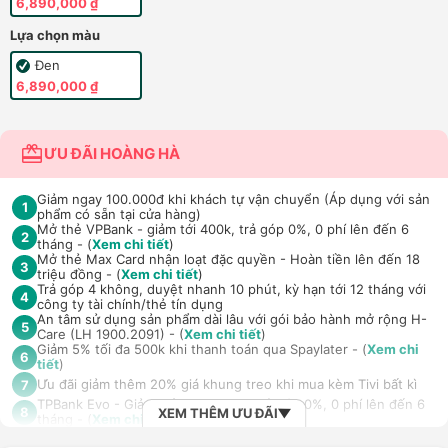
6,890,000 ₫
Lựa chọn màu
Đen
6,890,000 ₫
ƯU ĐÃI HOÀNG HÀ
Giảm ngay 100.000đ khi khách tự vận chuyển (Áp dụng với sản
1
phẩm có sẵn tại cửa hàng)
Mở thẻ VPBank - giảm tới 400k, trả góp 0%, 0 phí lên đến 6
2
tháng - (
Xem chi tiết
)
Mở thẻ Max Card nhận loạt đặc quyền - Hoàn tiền lên đến 18
3
triệu đồng - (
Xem chi tiết
)
Trả góp 4 không, duyệt nhanh 10 phút, kỳ hạn tới 12 tháng với
4
công ty tài chính/thẻ tín dụng
An tâm sử dụng sản phẩm dài lâu với gói bảo hành mở rộng H-
5
Care (LH 1900.2091) - (
Xem chi tiết
)
Giảm 5% tối đa 500k khi thanh toán qua Spaylater - (
Xem chi
6
tiết
)
Ưu đãi giảm thêm 20% giá khung treo khi mua kèm Tivi bất kì
7
TPBank Evo - Giảm đến 500.000đ, trả góp 0%, 0 phí lên đến 6
8
XEM THÊM ƯU ĐÃI
tháng - (
Xem chi tiết
)
Giảm tới 500.000đ khi thanh toán qua Homepaylater - (
Xem chi
9