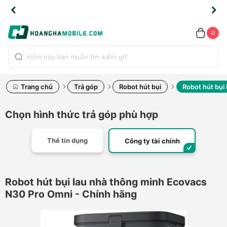
TLINE
TLINE
HẨM
HẨM
cao
cao
cao
LỖI
LỖI
UYỂN
UYỂN
0.2091
0.2091
HÍNH
HÍNH
toàn
toàn
toàn
ĐỔI
ĐỔI
OÀN
OÀN
0
ÃNG
ÃNG
LIỀN
LIỀN
bộ
bộ
bộ
UỐC
UỐC
sản
sản
sản
(*)
(*)
hẩm
hẩm
hẩm
Trang chủ
Trả góp
Robot hút bụi
Robot hút bụi
Chọn hình thức trả góp phù hợp
Thẻ tín dụng
Công ty tài chính
Robot hút bụi lau nhà thông minh Ecovacs
N30 Pro Omni - Chính hãng