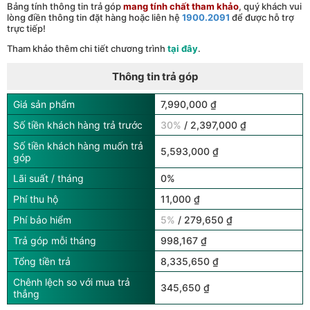
Bảng tính thông tin trả góp
mang tính chất tham khảo
, quý khách vui
lòng điền thông tin đặt hàng hoặc liên hệ
1900.2091
để được hỗ trợ
trực tiếp!
Tham khảo thêm chi tiết chương trình
tại đây
.
Thông tin trả góp
Giá sản phẩm
7,990,000 ₫
Số tiền khách hàng trả trước
30%
/ 2,397,000 ₫
Số tiền khách hàng muốn trả
5,593,000 ₫
góp
Lãi suất / tháng
0%
Phí thu hộ
11,000 ₫
Phí bảo hiểm
5%
/ 279,650 ₫
Trả góp mỗi tháng
998,167 ₫
Tổng tiền trả
8,335,650 ₫
Chênh lệch so với mua trả
345,650 ₫
thẳng