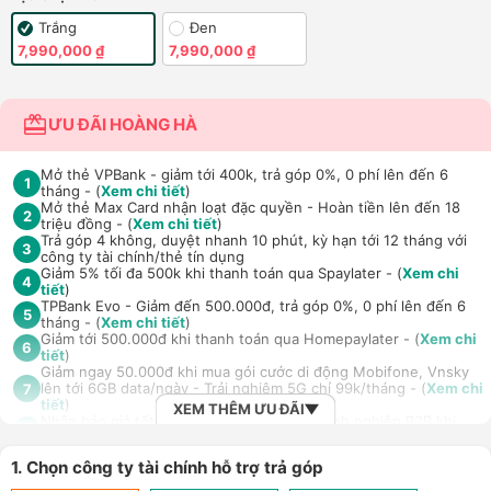
Trắng
Đen
7,990,000 ₫
7,990,000 ₫
ƯU ĐÃI HOÀNG HÀ
Mở thẻ VPBank - giảm tới 400k, trả góp 0%, 0 phí lên đến 6
1
tháng - (
Xem chi tiết
)
Mở thẻ Max Card nhận loạt đặc quyền - Hoàn tiền lên đến 18
2
triệu đồng - (
Xem chi tiết
)
Trả góp 4 không, duyệt nhanh 10 phút, kỳ hạn tới 12 tháng với
3
công ty tài chính/thẻ tín dụng
Giảm 5% tối đa 500k khi thanh toán qua Spaylater - (
Xem chi
4
tiết
)
TPBank Evo - Giảm đến 500.000đ, trả góp 0%, 0 phí lên đến 6
5
tháng - (
Xem chi tiết
)
Giảm tới 500.000đ khi thanh toán qua Homepaylater - (
Xem chi
6
tiết
)
Giảm ngay 50.000đ khi mua gói cước di động Mobifone, Vnsky
lên tới 6GB data/ngày - Trải nghiệm 5G chỉ 99k/tháng - (
Xem chi
7
tiết
)
XEM THÊM ƯU ĐÃI
Nhận báo giá tốt nhất cho khách hàng doanh nghiệp B2B khi
8
mua số lượng lớn - (
Xem chi tiết
)
1. Chọn công ty tài chính hỗ trợ trả góp