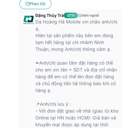
Phản hồi
Đặng Thúy Trà
QTV
năm ngoái
Dạ Hoàng Hà Mobile xin chào anh/chị
ạ,
Hiện tại sản phẩm này bên em đang
tạm hết hàng tại chi nhánh Ninh
Thuận, mong Anh/chị thông cảm ạ.
✒Anh/chị quan tâm đặt hàng có thể
cho em xin tên + SDT và địa chỉ nhận
hàng để em có thể lên đơn đặt hàng
và chủ động liên hệ thông báo khi có
hàng ạ.
📌Anh/chị lưu ý :
- Với đơn đặt giao về nhà (giao từ kho
Online tại HN hoặc HCM): Giá bán và
khuyến mại được áp dụng tại thời