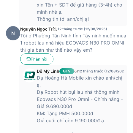
xin Tên + SDT để giữ hàng (3-4h) cho
mình nhé ạ.
Thông tin tới anh/chị ạ!
Nguyễn Ngọc Trí
12 tháng trước (12/08/2025)
N
Tôi ở Phường Tân Ninh tỉnh Tây ninh muốn mua
1 robot lau nhà hiệu ECOVACS N30 PRO OMNI
thì giá bán như thế nào vậy em?
Phản hồi
Đỗ Mỹ Linh
QTV
12 tháng trước (12/08/2025)
Dạ Hoàng Hà Mobile xin chào anh/chị
ạ,
Dạ Robot hút bụi lau nhà thông minh
Ecovacs N30 Pro Omni - Chính hãng -
Giá 9.690.000đ
KM: Tặng PMH 500.000đ
Giá cuối chỉ còn 9.190.000đ ạ.