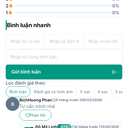
2
0%
1
0%
Bình luận nhanh
Gửi bình luận
Lọc đánh giá theo:
Bình luận
Đánh giá có hình ảnh
5 sao
4 sao
3 sao
BichHuong Phan
6 tháng trước (09/02/2026)
B
Tư vấn mình nhé
Phản hồi
Đỗ Mỹ Linh
QTV
6 tháng trước (10/02/2026)