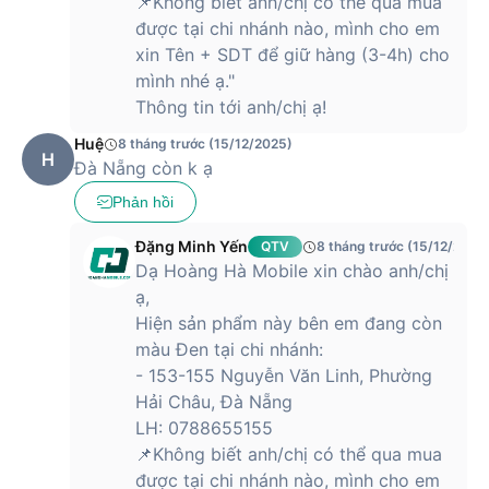
📌Không biết anh/chị có thể qua mua
được tại chi nhánh nào, mình cho em
xin Tên + SDT để giữ hàng (3-4h) cho
mình nhé ạ."
Thông tin tới anh/chị ạ!
Huệ
8 tháng trước (15/12/2025)
H
Đà Nẵng còn k ạ
Phản hồi
Đặng Minh Yến
QTV
8 tháng trước (15/12/2025
Dạ Hoàng Hà Mobile xin chào anh/chị
ạ,
Hiện sản phẩm này bên em đang còn
màu Đen tại chi nhánh:
- 153-155 Nguyễn Văn Linh, Phường
Hải Châu, Đà Nẵng
LH: 0788655155
📌Không biết anh/chị có thể qua mua
được tại chi nhánh nào, mình cho em