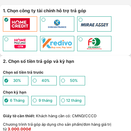
lên tới 6GB data/ngày - Trải nghiệm 5G chỉ 99k/tháng - (
Xem chi
8
tiết
)
1. Chọn công ty tài chính hỗ trợ trả góp
Nhận báo giá tốt nhất cho khách hàng doanh nghiệp B2B khi
9
mua số lượng lớn - (
Xem chi tiết
)
2. Chọn số tiền trả góp và kỳ hạn
Chọn số tiền trả trước
30%
40%
50%
Chọn kỳ hạn
6 Tháng
9 tháng
12 tháng
Giấy tờ cần thiết:
Khách hàng cần có: CMND/CCCD
Chương trình trả góp áp dụng cho sản phẩm/đơn hàng giá trị
từ
3.000.000đ