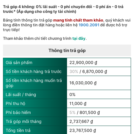
Trả góp 4 không: 0% lãi suất - 0 phí chuyển đổi - 0 phí ẩn - 0 trả
trước* (Áp dụng cho công ty tài chính)
Bảng tính thông tin trả góp
mang tính chất tham khảo
, quý khách vui
lòng điền thông tin đặt hàng hoặc liên hệ
1900.2091
để được hỗ trợ
trực tiếp!
Tham khảo thêm chi tiết chương trình
tại đây
.
Thông tin trả góp
Giá sản phẩm
22,900,000 ₫
Số tiền khách hàng trả trước
30%
/ 6,870,000 ₫
Số tiền khách hàng muốn trả
16,030,000 ₫
góp
Lãi suất / tháng
0%
Phí thu hộ
11,000 ₫
Phí bảo hiểm
5%
/ 801,500 ₫
Trả góp mỗi tháng
2,737,667 ₫
Tổng tiền trả
23,767,500 ₫