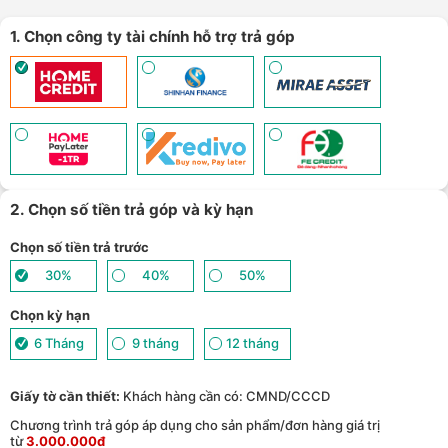
lên tới 6GB data/ngày - Trải nghiệm 5G chỉ 99k/tháng - (
Xem chi
8
tiết
)
1. Chọn công ty tài chính hỗ trợ trả góp
Nhận báo giá tốt nhất cho khách hàng doanh nghiệp B2B khi
9
mua số lượng lớn - (
Xem chi tiết
)
2. Chọn số tiền trả góp và kỳ hạn
Chọn số tiền trả trước
30%
40%
50%
Chọn kỳ hạn
6 Tháng
9 tháng
12 tháng
Giấy tờ cần thiết:
Khách hàng cần có: CMND/CCCD
Chương trình trả góp áp dụng cho sản phẩm/đơn hàng giá trị
từ
3.000.000đ