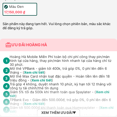
Màu Đen
17,150,000 ₫
Sản phẩm này đang tạm hết. Vui lòng chọn phiên bản, màu sắc khác
để đăng ký trả góp.
ƯU ĐÃI HOÀNG HÀ
Hoàng Hà Mobile Miễn Phí toàn bộ chi phí công thay pin/màn
hình tại cửa hàng, thay pin/màn hình nhanh tại cửa hàng chỉ từ
1
30 phút.
Mở thẻ VPBank - giảm tới 400k, trả góp 0%, 0 phí lên đến 6
2
tháng - (
Xem chi tiết
)
Mở thẻ Max Card nhận loạt đặc quyền - Hoàn tiền lên đến 18
3
triệu đồng - (
Xem chi tiết
)
Trả góp 4 không, duyệt nhanh 10 phút, kỳ hạn tới 12 tháng với
4
công ty tài chính/thẻ tín dụng
Giảm 5% tối đa 500k khi thanh toán qua Spaylater - (
Xem chi
5
tiết
)
TPBank Evo - Giảm đến 500.000đ, trả góp 0%, 0 phí lên đến 6
6
tháng - (
Xem chi tiết
)
Giảm tới 500.000đ khi thanh toán qua Homepaylater - (
Xem chi
7
tiết
)
XEM THÊM ƯU ĐÃI
Giảm ngay 50.000đ khi mua gói cước di động Mobifone, Vnsky