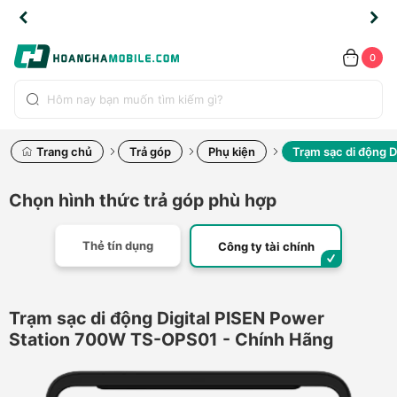
TLINE
TLINE
HẨM
HẨM
cao
cao
cao
LỖI
LỖI
UYỂN
UYỂN
0.2091
0.2091
HÍNH
HÍNH
toàn
toàn
toàn
ĐỔI
ĐỔI
OÀN
OÀN
0
ÃNG
ÃNG
LIỀN
LIỀN
bộ
bộ
bộ
UỐC
UỐC
sản
sản
sản
(*)
(*)
hẩm
hẩm
hẩm
Trang chủ
Trả góp
Phụ kiện
Trạm sạc di động 
Chọn hình thức trả góp phù hợp
Thẻ tín dụng
Công ty tài chính
Trạm sạc di động Digital PISEN Power
Station 700W TS-OPS01 - Chính Hãng