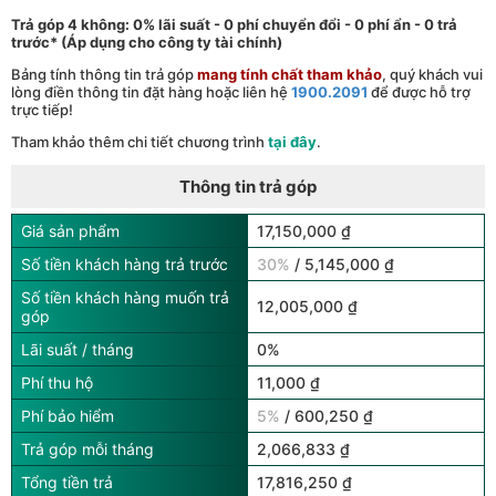
Trả góp 4 không: 0% lãi suất - 0 phí chuyển đổi - 0 phí ẩn - 0 trả
trước* (Áp dụng cho công ty tài chính)
Bảng tính thông tin trả góp
mang tính chất tham khảo
, quý khách vui
lòng điền thông tin đặt hàng hoặc liên hệ
1900.2091
để được hỗ trợ
trực tiếp!
Tham khảo thêm chi tiết chương trình
tại đây
.
Thông tin trả góp
Giá sản phẩm
17,150,000 ₫
Số tiền khách hàng trả trước
30%
/ 5,145,000 ₫
Số tiền khách hàng muốn trả
12,005,000 ₫
góp
Lãi suất / tháng
0%
Phí thu hộ
11,000 ₫
Phí bảo hiểm
5%
/ 600,250 ₫
Trả góp mỗi tháng
2,066,833 ₫
Tổng tiền trả
17,816,250 ₫