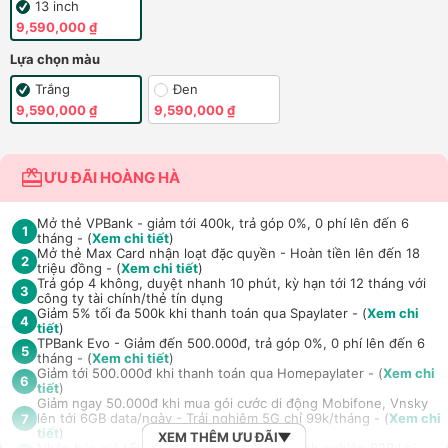
13 inch
9,590,000 ₫
Lựa chọn màu
Trắng
Đen
9,590,000 ₫
9,590,000 ₫
ƯU ĐÃI HOÀNG HÀ
Mở thẻ VPBank - giảm tới 400k, trả góp 0%, 0 phí lên đến 6
1
tháng - (
Xem chi tiết
)
Mở thẻ Max Card nhận loạt đặc quyền - Hoàn tiền lên đến 18
2
triệu đồng - (
Xem chi tiết
)
Trả góp 4 không, duyệt nhanh 10 phút, kỳ hạn tới 12 tháng với
3
công ty tài chính/thẻ tín dụng
Giảm 5% tối đa 500k khi thanh toán qua Spaylater - (
Xem chi
4
tiết
)
TPBank Evo - Giảm đến 500.000đ, trả góp 0%, 0 phí lên đến 6
5
tháng - (
Xem chi tiết
)
Giảm tới 500.000đ khi thanh toán qua Homepaylater - (
Xem chi
6
tiết
)
Giảm ngay 50.000đ khi mua gói cước di động Mobifone, Vnsky
lên tới 6GB data/ngày - Trải nghiệm 5G chỉ 99k/tháng - (
Xem chi
7
tiết
)
XEM THÊM ƯU ĐÃI