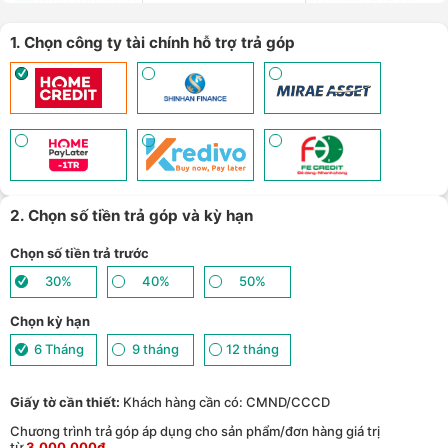
Nhận báo giá tốt nhất cho khách hàng doanh nghiệp B2B khi
8
mua số lượng lớn - (
Xem chi tiết
)
1. Chọn công ty tài chính hỗ trợ trả góp
2. Chọn số tiền trả góp và kỳ hạn
Chọn số tiền trả trước
30%
40%
50%
Chọn kỳ hạn
6 Tháng
9 tháng
12 tháng
Giấy tờ cần thiết:
Khách hàng cần có: CMND/CCCD
Chương trình trả góp áp dụng cho sản phẩm/đơn hàng giá trị
từ
3.000.000đ