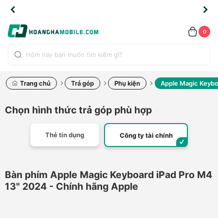
TLINE
TLINE
HẨM
HẨM
cao
cao
cao
LỖI
LỖI
UYỂN
UYỂN
0.2091
0.2091
HÍNH
HÍNH
toàn
toàn
toàn
ĐỔI
ĐỔI
OÀN
OÀN
0
ÃNG
ÃNG
LIỀN
LIỀN
bộ
bộ
bộ
UỐC
UỐC
sản
sản
sản
(*)
(*)
hẩm
hẩm
hẩm
Trang chủ
Trả góp
Phụ kiện
Apple Magic Keybo
Chọn hình thức trả góp phù hợp
Thẻ tín dụng
Công ty tài chính
Bàn phím Apple Magic Keyboard iPad Pro M4
13" 2024 - Chính hãng Apple