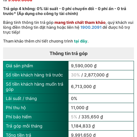
Trả góp 4 không: 0% lãi suất - 0 phí chuyển đổi - 0 phí ẩn - 0 trả
trước* (Áp dụng cho công ty tài chính)
Bảng tính thông tin trả góp
mang tính chất tham khảo
, quý khách vui
lòng điền thông tin đặt hàng hoặc liên hệ
1900.2091
để được hỗ trợ
trực tiếp!
Tham khảo thêm chi tiết chương trình
tại đây
.
Thông tin trả góp
Giá sản phẩm
9,590,000 ₫
Số tiền khách hàng trả trước
30%
/ 2,877,000 ₫
Số tiền khách hàng muốn trả
6,713,000 ₫
góp
Lãi suất / tháng
0%
Phí thu hộ
11,000 ₫
Phí bảo hiểm
5%
/ 335,650 ₫
Trả góp mỗi tháng
1,184,833 ₫
Tổng tiền trả
9,991,650 ₫