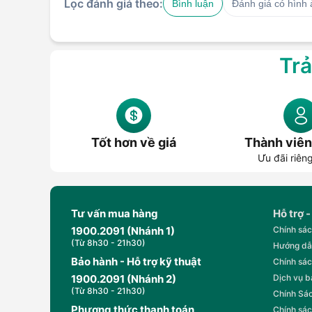
Lọc đánh giá theo:
Bình luận
Đánh giá có hình
Trả
Tốt hơn về giá
Thành viên
Ưu đãi riên
Tư vấn mua hàng
Hỗ trợ -
1900.2091 (Nhánh 1)
Chính sác
(Từ 8h30 - 21h30)
Hướng dẫ
Bảo hành - Hỗ trợ kỹ thuật
Chính sác
1900.2091 (Nhánh 2)
Dịch vụ 
(Từ 8h30 - 21h30)
Chính Sác
Phương thức thanh toán
Chính sác