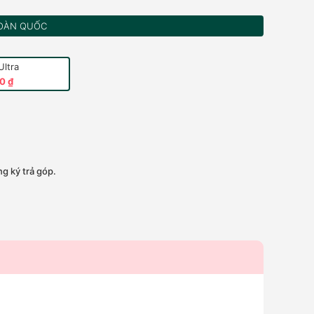
OÀN QUỐC
Ultra
0 ₫
g ký trả góp.