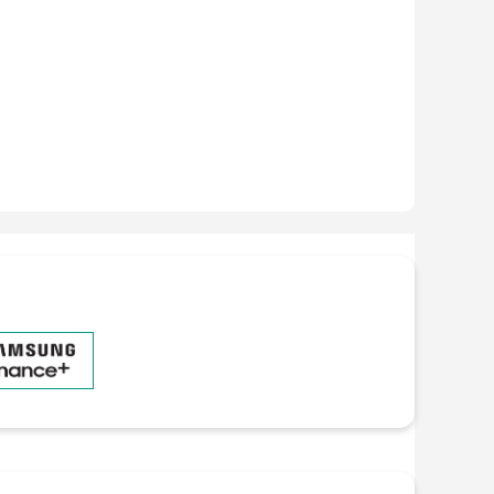
ng hồ thông minh - (
Xem chi tiết
)