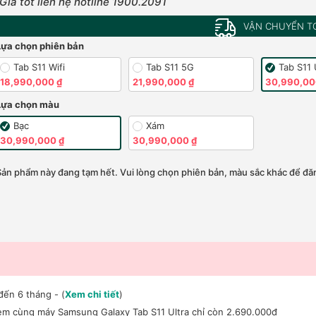
Giá tốt liên hệ hotline 1900.2091
VẬN CHUYỂN T
Lựa chọn phiên bản
Tab S11 Wifi
Tab S11 5G
Tab S11 
18,990,000 ₫
21,990,000 ₫
30,990,00
Lựa chọn màu
Bạc
Xám
30,990,000 ₫
30,990,000 ₫
Sản phẩm này đang tạm hết. Vui lòng chọn phiên bản, màu sắc khác để đăn
đến 6 tháng - (
Xem chi tiết
)
èm cùng máy Samsung Galaxy Tab S11 Ultra chỉ còn 2.690.000đ