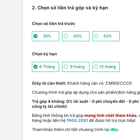
2. Chọn số tiền trả góp và kỳ hạn
Chọn số tiền trả trước
30%
40%
50%
Chọn kỳ hạn
6 Tháng
9 tháng
12 tháng
Giấy tờ cần thiết:
Khách hàng cần có: CMND/CCCD
Chương trình trả góp áp dụng cho sản phẩm/đơn hàng giá
Trả góp 4 không: 0% lãi suất - 0 phí chuyển đổi - 0 phi
công ty tài chính)
Bảng tính thông tin trả góp
mang tính chất tham khảo
,
hàng hoặc liên hệ
1900.2091
để được hỗ trợ trực tiếp!
Tham khảo thêm chi tiết chương trình
tại đây
.