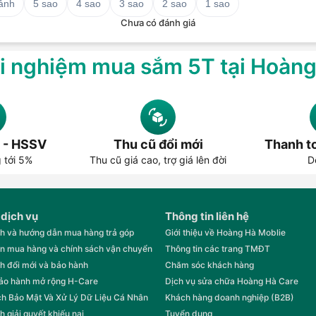
 ảnh
5 sao
4 sao
3 sao
2 sao
1 sao
Chưa có đánh giá
i nghiệm mua sắm 5T tại Hoàn
 - HSSV
Thu cũ đổi mới
Thanh to
g tới 5%
Thu cũ giá cao, trợ giá lên đời
D
 dịch vụ
Thông tin liên hệ
h và hướng dẫn mua hàng trả góp
Giới thiệu về Hoàng Hà Moblie
n mua hàng và chính sách vận chuyển
Thông tin các trang TMĐT
h đổi mới và bảo hành
Chăm sóc khách hàng
bảo hành mở rộng H-Care
Dịch vụ sửa chữa Hoàng Hà Care
h Bảo Mật Và Xử Lý Dữ Liệu Cá Nhân
Khách hàng doanh nghiệp (B2B)
h giải quyết khiếu nại
Tuyển dụng