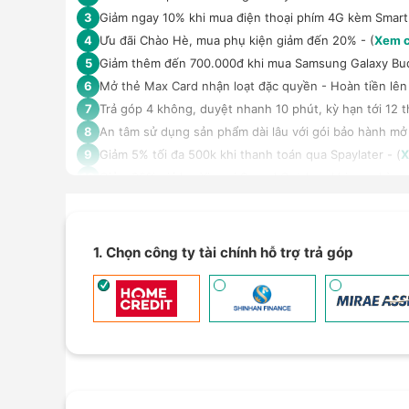
Giảm ngay 10% khi mua điện thoại phím 4G kèm Smar
3
Ưu đãi Chào Hè, mua phụ kiện giảm đến 20% - (
Xem c
4
Giảm thêm đến 700.000đ khi mua Samsung Galaxy Bu
5
Mở thẻ Max Card nhận loạt đặc quyền - Hoàn tiền lên 
6
Trả góp 4 không, duyệt nhanh 10 phút, kỳ hạn tới 12 t
7
An tâm sử dụng sản phẩm dài lâu với gói bảo hành mở
8
Giảm 5% tối đa 500k khi thanh toán qua Spaylater - (
X
9
Giảm 30% giá loa Xiaomi Sound Outdoor khi mua kèm đi
10
Ưu đãi mua dán màn hình kèm máy Điện thoại/Máy tín
11
Giảm thêm 15% tối đa 1.000.000đ với các sản phẩm Loa
12
Giảm thêm tới 1 triệu đồng khi thanh toán qua thẻ tín
13
1. Chọn công ty tài chính hỗ trợ trả góp
TPBank Evo - Giảm đến 500.000đ, trả góp 0%, 0 phí lê
14
Giảm 10% tối đa 2.000.000đ khi thanh toán qua thẻ tí
15
Thanh toán qua Homepaylater giảm ngay 5% tối đa 30
16
Nhận báo giá tốt nhất cho khách hàng doanh nghiệp B
17