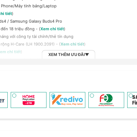
t Phone/Máy tính bảng/Laptop
hi tiết
)
ds4 / Samsung Galaxy Buds4 Pro
đến 18 triệu đồng - (
Xem chi tiết
)
háng với công ty tài chính/thẻ tín dụng
 rộng H-Care (LH 1900.2091) - (
Xem chi tiết
)
em chi tiết
)
XEM THÊM ƯU ĐÃI
ện thoại, tablet - (
Xem chi tiết
)
h bảng/Laptop/Đồng hồ giảm 10% - (
Xem chi tiết
)
, tai nghe Sony khi mua kèm với các sản phẩm: Laptop/ Điện thoại/ Đồ
 dụng Vietbank - (
Xem chi tiết
)
n đến 6 tháng - (
Xem chi tiết
)
n dụng Shinhan Finance Mastercard The First - (
Xem chi tiết
)
0.000đ - (
Xem chi tiết
)
2B khi mua số lượng lớn - (
Xem chi tiết
)