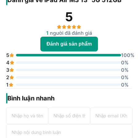
Đánh giá về iPad Air M3 13" 5G 512GB
5
1
người đã đánh giá
Đánh giá sản phẩm
5
100%
4
0%
3
0%
2
0%
1
0%
Bình luận nhanh