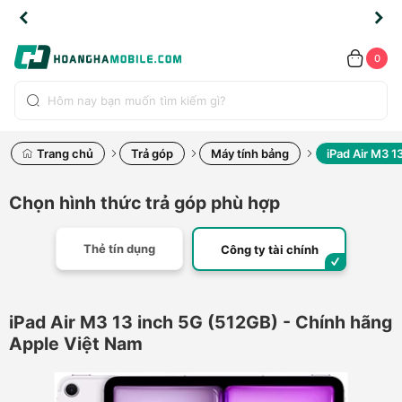
TLINE
TLINE
HẨM
HẨM
cao
cao
cao
LỖI
LỖI
UYỂN
UYỂN
0.2091
0.2091
HÍNH
HÍNH
toàn
toàn
toàn
ĐỔI
ĐỔI
OÀN
OÀN
0
ÃNG
ÃNG
LIỀN
LIỀN
bộ
bộ
bộ
UỐC
UỐC
sản
sản
sản
(*)
(*)
hẩm
hẩm
hẩm
Trang chủ
Trả góp
Máy tính bảng
iPad Air M3 
Chọn hình thức trả góp phù hợp
Thẻ tín dụng
Công ty tài chính
iPad Air M3 13 inch 5G (512GB) - Chính hãng
Apple Việt Nam