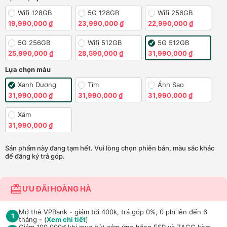
Wifi 128GB
5G 128GB
Wifi 256GB
19,990,000 ₫
23,990,000 ₫
22,990,000 ₫
5G 256GB
Wifi 512GB
5G 512GB
25,990,000 ₫
28,590,000 ₫
31,990,000 ₫
Lựa chọn màu
Xanh Dương
Tím
Ánh Sao
31,990,000 ₫
31,990,000 ₫
31,990,000 ₫
Xám
31,990,000 ₫
Sản phẩm này đang tạm hết. Vui lòng chọn phiên bản, màu sắc khác
để đăng ký trả góp.
ƯU ĐÃI HOÀNG HÀ
Mở thẻ VPBank - giảm tới 400k, trả góp 0%, 0 phí lên đến 6
1
tháng - (
Xem chi tiết
)