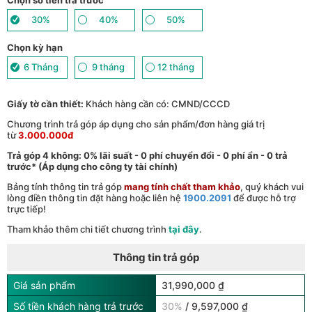
Chọn số tiền trả trước
Giảm tới 500.000đ khi thanh toán qua Homepaylater - (
Xem chi
17
tiết
)
30%
40%
50%
Giảm ngay 50.000đ khi mua gói cước di động Mobifone, Vnsky
lên tới 6GB data/ngày - Trải nghiệm 5G chỉ 99k/tháng - (
Xem chi
18
Chọn kỳ hạn
tiết
)
Nhận báo giá tốt nhất cho khách hàng doanh nghiệp B2B khi
19
6 Tháng
9 tháng
12 tháng
mua số lượng lớn - (
Xem chi tiết
)
Giấy tờ cần thiết:
Khách hàng cần có: CMND/CCCD
Chương trình trả góp áp dụng cho sản phẩm/đơn hàng giá trị
từ
3.000.000đ
Trả góp 4 không: 0% lãi suất - 0 phí chuyển đổi - 0 phí ẩn - 0 trả
trước* (Áp dụng cho công ty tài chính)
Bảng tính thông tin trả góp
mang tính chất tham khảo
, quý khách vui
lòng điền thông tin đặt hàng hoặc liên hệ
1900.2091
để được hỗ trợ
trực tiếp!
Tham khảo thêm chi tiết chương trình
tại đây
.
Thông tin trả góp
Giá sản phẩm
31,990,000 ₫
Số tiền khách hàng trả trước
30%
/ 9,597,000 ₫