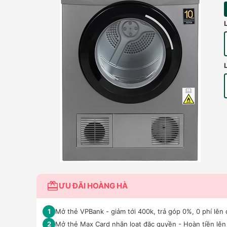
ƯU ĐÃI HOÀNG HÀ
Mở thẻ VPBank - giảm tới 400k, trả góp 0%, 0 phí lên 
1
Mở thẻ Max Card nhận loạt đặc quyền - Hoàn tiền lên 
2