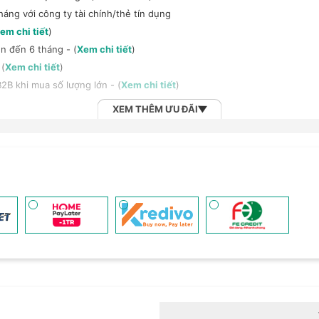
háng với công ty tài chính/thẻ tín dụng
em chi tiết
)
n đến 6 tháng - (
Xem chi tiết
)
 (
Xem chi tiết
)
2B khi mua số lượng lớn - (
Xem chi tiết
)
XEM THÊM ƯU ĐÃI