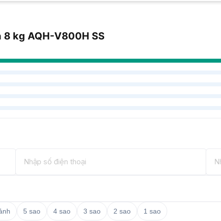
ua 8 kg AQH-V800H SS
 ảnh
5 sao
4 sao
3 sao
2 sao
1 sao