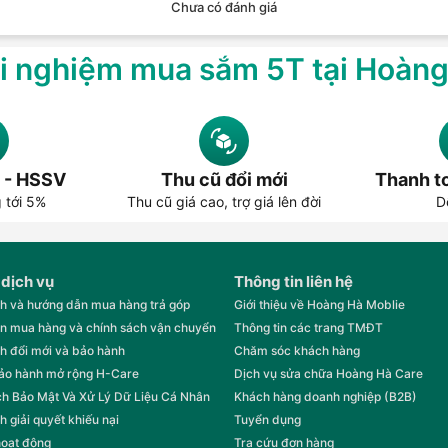
Chưa có đánh giá
i nghiệm mua sắm 5T tại Hoàn
 - HSSV
Thu cũ đổi mới
Thanh to
g tới 5%
Thu cũ giá cao, trợ giá lên đời
D
 dịch vụ
Thông tin liên hệ
h và hướng dẫn mua hàng trả góp
Giới thiệu về Hoàng Hà Moblie
n mua hàng và chính sách vận chuyển
Thông tin các trang TMĐT
h đổi mới và bảo hành
Chăm sóc khách hàng
bảo hành mở rộng H-Care
Dịch vụ sửa chữa Hoàng Hà Care
h Bảo Mật Và Xử Lý Dữ Liệu Cá Nhân
Khách hàng doanh nghiệp (B2B)
h giải quyết khiếu nại
Tuyển dụng
hoạt động
Tra cứu đơn hàng