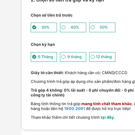
Chọn số tiền trả trước
30%
40%
50%
Chọn kỳ hạn
6 Tháng
9 tháng
12 tháng
Giấy tờ cần thiết:
Khách hàng cần có: CMND/CCCD
Chương trình trả góp áp dụng cho sản phẩm/đơn hàng giá
Trả góp 4 không: 0% lãi suất - 0 phí chuyển đổi - 0 phi
công ty tài chính)
Bảng tính thông tin trả góp
mang tính chất tham khảo
,
hàng hoặc liên hệ
1900.2091
để được hỗ trợ trực tiếp!
Tham khảo thêm chi tiết chương trình
tại đây
.