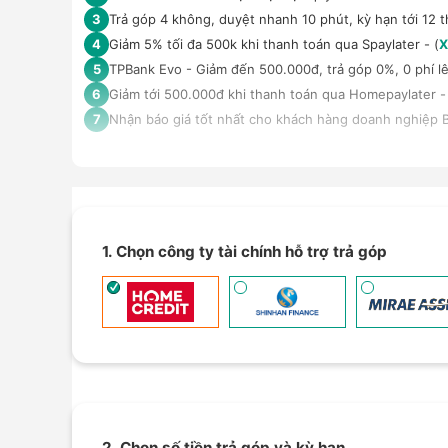
Trả góp 4 không, duyệt nhanh 10 phút, kỳ hạn tới 12 t
3
Giảm 5% tối đa 500k khi thanh toán qua Spaylater - (
X
4
TPBank Evo - Giảm đến 500.000đ, trả góp 0%, 0 phí lê
5
Giảm tới 500.000đ khi thanh toán qua Homepaylater -
6
Nhận báo giá tốt nhất cho khách hàng doanh nghiệp B
7
1. Chọn công ty tài chính hỗ trợ trả góp
2. Chọn số tiền trả góp và kỳ hạn