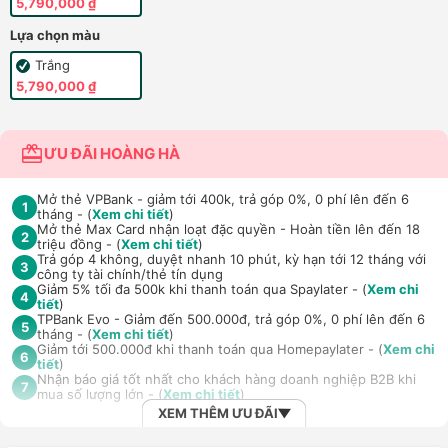
5,790,000 ₫
Lựa chọn màu
Trắng
5,790,000 ₫
ƯU ĐÃI HOÀNG HÀ
Mở thẻ VPBank - giảm tới 400k, trả góp 0%, 0 phí lên đến 6
1
tháng - (
Xem chi tiết
)
Mở thẻ Max Card nhận loạt đặc quyền - Hoàn tiền lên đến 18
2
triệu đồng - (
Xem chi tiết
)
Trả góp 4 không, duyệt nhanh 10 phút, kỳ hạn tới 12 tháng với
3
công ty tài chính/thẻ tín dụng
Giảm 5% tối đa 500k khi thanh toán qua Spaylater - (
Xem chi
4
tiết
)
TPBank Evo - Giảm đến 500.000đ, trả góp 0%, 0 phí lên đến 6
5
tháng - (
Xem chi tiết
)
Giảm tới 500.000đ khi thanh toán qua Homepaylater - (
Xem chi
6
tiết
)
Nhận báo giá tốt nhất cho khách hàng doanh nghiệp B2B khi
7
mua số lượng lớn - (
Xem chi tiết
)
XEM THÊM ƯU ĐÃI