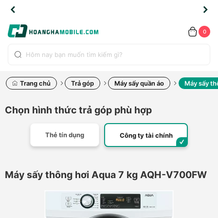
TLINE
TLINE
HẨM
HẨM
cao
cao
cao
LỖI
LỖI
UYỂN
UYỂN
0.2091
0.2091
HÍNH
HÍNH
toàn
toàn
toàn
ĐỔI
ĐỔI
OÀN
OÀN
0
ÃNG
ÃNG
LIỀN
LIỀN
bộ
bộ
bộ
UỐC
UỐC
sản
sản
sản
(*)
(*)
hẩm
hẩm
hẩm
Trang chủ
Trả góp
Máy sấy quần áo
Máy sấy t
Chọn hình thức trả góp phù hợp
Thẻ tín dụng
Công ty tài chính
Máy sấy thông hơi Aqua 7 kg AQH-V700FW