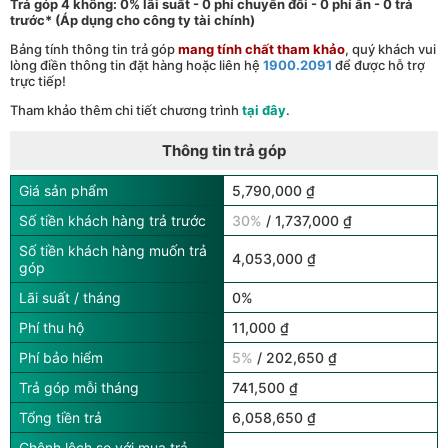
Trả góp 4 không: 0% lãi suất - 0 phí chuyển đổi - 0 phí ẩn - 0 trả
trước* (Áp dụng cho công ty tài chính)
Bảng tính thông tin trả góp
mang tính chất tham khảo
, quý khách vui
lòng điền thông tin đặt hàng hoặc liên hệ
1900.2091
để được hỗ trợ
trực tiếp!
Tham khảo thêm chi tiết chương trình
tại đây
.
Thông tin trả góp
Giá sản phẩm
5,790,000 ₫
Số tiền khách hàng trả trước
30%
/ 1,737,000 ₫
Số tiền khách hàng muốn trả
4,053,000 ₫
góp
Lãi suất / tháng
0%
Phí thu hộ
11,000 ₫
Phí bảo hiểm
5%
/ 202,650 ₫
Trả góp mỗi tháng
741,500 ₫
Tổng tiền trả
6,058,650 ₫
Chênh lệch so với mua trả