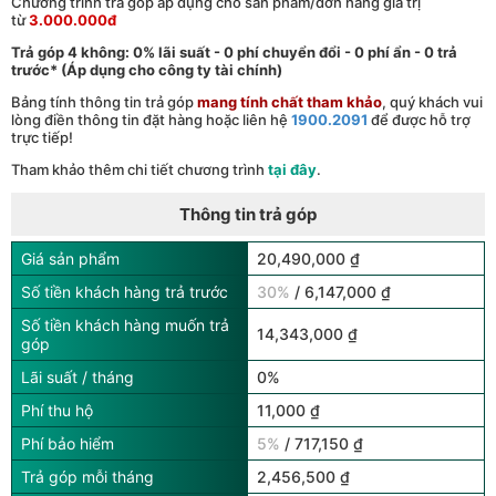
Chương trình trả góp áp dụng cho sản phẩm/đơn hàng giá trị
từ
3.000.000đ
Trả góp 4 không: 0% lãi suất - 0 phí chuyển đổi - 0 phí ẩn - 0 trả
trước* (Áp dụng cho công ty tài chính)
Bảng tính thông tin trả góp
mang tính chất tham khảo
, quý khách vui
lòng điền thông tin đặt hàng hoặc liên hệ
1900.2091
để được hỗ trợ
trực tiếp!
Tham khảo thêm chi tiết chương trình
tại đây
.
Thông tin trả góp
Giá sản phẩm
20,490,000 ₫
Số tiền khách hàng trả trước
30%
/ 6,147,000 ₫
Số tiền khách hàng muốn trả
14,343,000 ₫
góp
Lãi suất / tháng
0%
Phí thu hộ
11,000 ₫
Phí bảo hiểm
5%
/ 717,150 ₫
Trả góp mỗi tháng
2,456,500 ₫