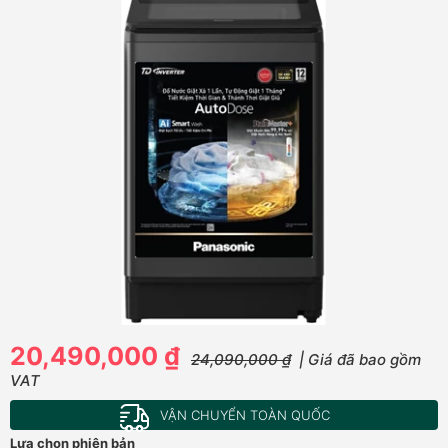
20,490,000 ₫
24,090,000 ₫
| Giá đã bao gồm
VAT
VẬN CHUYỂN TOÀN QUỐC
Lựa chọn phiên bản