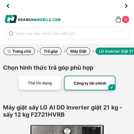
TLINE
TLINE
HẨM
HẨM
cao
cao
cao
LỖI
LỖI
UYỂN
UYỂN
0.2091
0.2091
HÍNH
HÍNH
toàn
toàn
toàn
ĐỔI
ĐỔI
OÀN
OÀN
0
ÃNG
ÃNG
LIỀN
LIỀN
bộ
bộ
bộ
UỐC
UỐC
sản
sản
sản
(*)
(*)
hẩm
hẩm
hẩm
Trang chủ
Trả góp
Máy Giặt
LG Inverter Giặt 2
Chọn hình thức trả góp phù hợp
Thẻ tín dụng
Công ty tài chính
Máy giặt sấy LG AI DD Inverter giặt 21 kg -
sấy 12 kg F2721HVRB