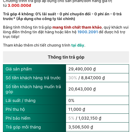
Chương trình trả góp áp dụng cho sản phẩm/đơn hàng giá trị
từ
3.000.000đ
Trả góp 4 không: 0% lãi suất - 0 phí chuyển đổi - 0 phí ẩn - 0 trả
trước* (Áp dụng cho công ty tài chính)
Bảng tính thông tin trả góp
mang tính chất tham khảo
, quý khách vui
lòng điền thông tin đặt hàng hoặc liên hệ
1900.2091
để được hỗ trợ
trực tiếp!
Tham khảo thêm chi tiết chương trình
tại đây
.
Thông tin trả góp
Giá sản phẩm
29,490,000 ₫
Số tiền khách hàng trả trước
30%
/ 8,847,000 ₫
Số tiền khách hàng muốn trả
20,643,000 ₫
góp
Lãi suất / tháng
0%
Phí thu hộ
11,000 ₫
Phí bảo hiểm
5%
/ 1,032,150 ₫
Trả góp mỗi tháng
3,506,500 ₫