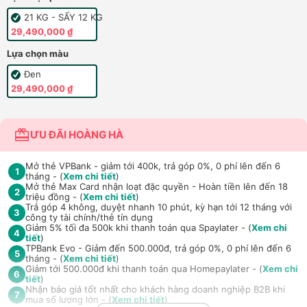
21 KG - SẤY 12 KG
29,490,000 ₫
Lựa chọn màu
Đen
29,490,000 ₫
ƯU ĐÃI HOÀNG HÀ
Mở thẻ VPBank - giảm tới 400k, trả góp 0%, 0 phí lên đến 6
1
tháng - (
Xem chi tiết
)
Mở thẻ Max Card nhận loạt đặc quyền - Hoàn tiền lên đến 18
2
triệu đồng - (
Xem chi tiết
)
Trả góp 4 không, duyệt nhanh 10 phút, kỳ hạn tới 12 tháng với
3
công ty tài chính/thẻ tín dụng
Giảm 5% tối đa 500k khi thanh toán qua Spaylater - (
Xem chi
4
tiết
)
TPBank Evo - Giảm đến 500.000đ, trả góp 0%, 0 phí lên đến 6
5
tháng - (
Xem chi tiết
)
Giảm tới 500.000đ khi thanh toán qua Homepaylater - (
Xem chi
6
tiết
)
Nhận báo giá tốt nhất cho khách hàng doanh nghiệp B2B khi
7
mua số lượng lớn - (
Xem chi tiết
)