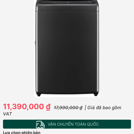
11,390,000 ₫
17,990,000 ₫
| Giá đã bao gồm
VAT
VẬN CHUYỂN TOÀN QUỐC
Lựa chọn phiên bản