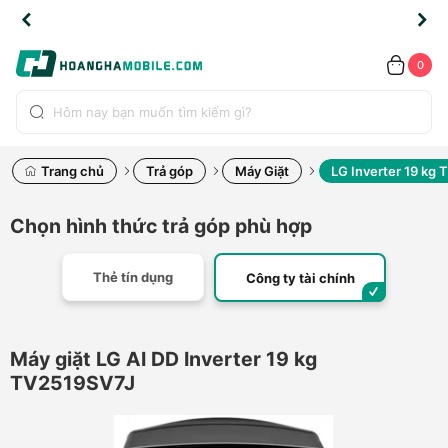
TLINE
TLINE
HẨM
HẨM
cao
cao
cao
LỖI
LỖI
UYỂN
UYỂN
0.2091
0.2091
HÍNH
HÍNH
toàn
toàn
toàn
ĐỔI
ĐỔI
OÀN
OÀN
0
ÃNG
ÃNG
LIỀN
LIỀN
bộ
bộ
bộ
UỐC
UỐC
sản
sản
sản
(*)
(*)
hẩm
hẩm
hẩm
Trang chủ
Trả góp
Máy Giặt
LG Inverter 19 kg
Chọn hình thức trả góp phù hợp
Thẻ tín dụng
Công ty tài chính
Máy giặt LG AI DD Inverter 19 kg
TV2519SV7J