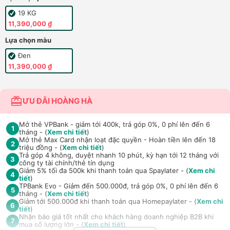
19 KG
11,390,000 ₫
Lựa chọn màu
Đen
11,390,000 ₫
ƯU ĐÃI HOÀNG HÀ
Mở thẻ VPBank - giảm tới 400k, trả góp 0%, 0 phí lên đến 6
1
tháng - (
Xem chi tiết
)
Mở thẻ Max Card nhận loạt đặc quyền - Hoàn tiền lên đến 18
2
triệu đồng - (
Xem chi tiết
)
Trả góp 4 không, duyệt nhanh 10 phút, kỳ hạn tới 12 tháng với
3
công ty tài chính/thẻ tín dụng
Giảm 5% tối đa 500k khi thanh toán qua Spaylater - (
Xem chi
4
tiết
)
TPBank Evo - Giảm đến 500.000đ, trả góp 0%, 0 phí lên đến 6
5
tháng - (
Xem chi tiết
)
Giảm tới 500.000đ khi thanh toán qua Homepaylater - (
Xem chi
6
tiết
)
Nhận báo giá tốt nhất cho khách hàng doanh nghiệp B2B khi
7
mua số lượng lớn - (
Xem chi tiết
)