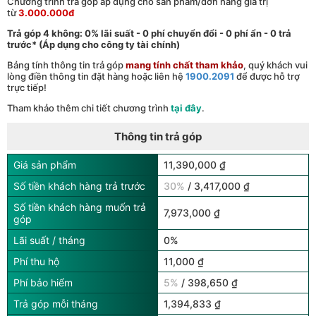
Chương trình trả góp áp dụng cho sản phẩm/đơn hàng giá trị
từ
3.000.000đ
Trả góp 4 không: 0% lãi suất - 0 phí chuyển đổi - 0 phí ẩn - 0 trả
trước* (Áp dụng cho công ty tài chính)
Bảng tính thông tin trả góp
mang tính chất tham khảo
, quý khách vui
lòng điền thông tin đặt hàng hoặc liên hệ
1900.2091
để được hỗ trợ
trực tiếp!
Tham khảo thêm chi tiết chương trình
tại đây
.
Thông tin trả góp
Giá sản phẩm
11,390,000 ₫
Số tiền khách hàng trả trước
30%
/ 3,417,000 ₫
Số tiền khách hàng muốn trả
7,973,000 ₫
góp
Lãi suất / tháng
0%
Phí thu hộ
11,000 ₫
Phí bảo hiểm
5%
/ 398,650 ₫
Trả góp mỗi tháng
1,394,833 ₫