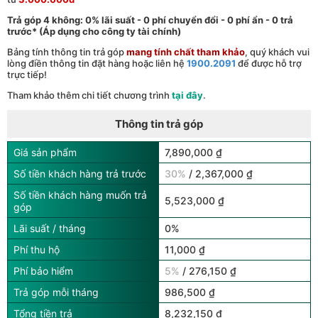
Trả góp 4 không: 0% lãi suất - 0 phí chuyển đổi - 0 phí ẩn - 0 trả
trước* (Áp dụng cho công ty tài chính)
Bảng tính thông tin trả góp
mang tính chất tham khảo
, quý khách vui
lòng điền thông tin đặt hàng hoặc liên hệ
1900.2091
để được hỗ trợ
trực tiếp!
Tham khảo thêm chi tiết chương trình
tại đây
.
Thông tin trả góp
Giá sản phẩm
7,890,000 ₫
Số tiền khách hàng trả trước
30%
/ 2,367,000 ₫
Số tiền khách hàng muốn trả
5,523,000 ₫
góp
Lãi suất / tháng
0%
Phí thu hộ
11,000 ₫
Phí bảo hiểm
5%
/ 276,150 ₫
Trả góp mỗi tháng
986,500 ₫
Tổng tiền trả
8,232,150 ₫