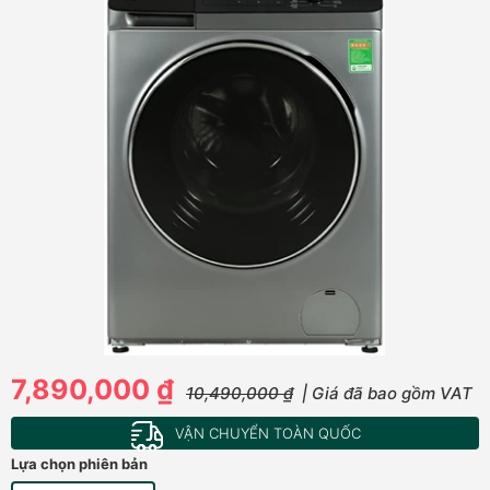
7,890,000 ₫
10,490,000 ₫
| Giá đã bao gồm VAT
VẬN CHUYỂN TOÀN QUỐC
Lựa chọn phiên bản