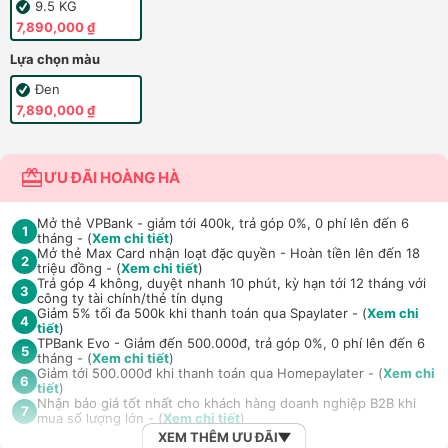
9.5 KG
7,890,000 ₫
Lựa chọn màu
Đen
7,890,000 ₫
ƯU ĐÃI HOÀNG HÀ
Mở thẻ VPBank - giảm tới 400k, trả góp 0%, 0 phí lên đến 6
1
tháng - (
Xem chi tiết
)
Mở thẻ Max Card nhận loạt đặc quyền - Hoàn tiền lên đến 18
2
triệu đồng - (
Xem chi tiết
)
Trả góp 4 không, duyệt nhanh 10 phút, kỳ hạn tới 12 tháng với
3
công ty tài chính/thẻ tín dụng
Giảm 5% tối đa 500k khi thanh toán qua Spaylater - (
Xem chi
4
tiết
)
TPBank Evo - Giảm đến 500.000đ, trả góp 0%, 0 phí lên đến 6
5
tháng - (
Xem chi tiết
)
Giảm tới 500.000đ khi thanh toán qua Homepaylater - (
Xem chi
6
tiết
)
Nhận báo giá tốt nhất cho khách hàng doanh nghiệp B2B khi
7
mua số lượng lớn - (
Xem chi tiết
)
XEM THÊM ƯU ĐÃI