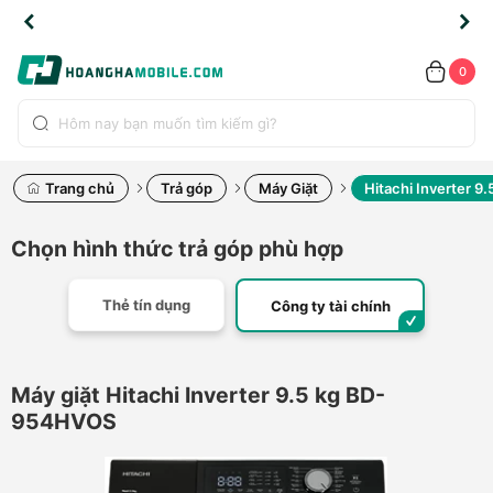
TLINE
TLINE
HẨM
HẨM
cao
cao
cao
LỖI
LỖI
UYỂN
UYỂN
0.2091
0.2091
HÍNH
HÍNH
toàn
toàn
toàn
ĐỔI
ĐỔI
OÀN
OÀN
0
ÃNG
ÃNG
LIỀN
LIỀN
bộ
bộ
bộ
UỐC
UỐC
sản
sản
sản
(*)
(*)
hẩm
hẩm
hẩm
Trang chủ
Trả góp
Máy Giặt
Hitachi Inverter 
Chọn hình thức trả góp phù hợp
Thẻ tín dụng
Công ty tài chính
Máy giặt Hitachi Inverter 9.5 kg BD-
954HVOS