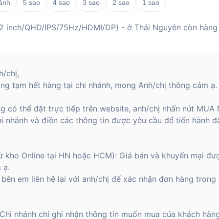
 ảnh
5 sao
4 sao
3 sao
2 sao
1 sao
 inch/QHD/IPS/75Hz/HDMI/DP) - ở Thái Nguyên còn hàng
/chị,
ng tạm hết hàng tại chi nhánh, mong Anh/chị thông cảm ạ.
g có thể đặt trực tiếp trên website, anh/chị nhấn nút MU
hi nhánh và điền các thông tin được yêu cầu để tiến hành đ
từ kho Online tại HN hoặc HCM): Giá bán và khuyến mại đượ
 ạ.
bên em liên hệ lại với anh/chị để xác nhận đơn hàng trong 
: Chi nhánh chỉ ghi nhận thông tin muốn mua của khách hàn