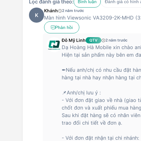
Lọc đánh giá theo:
Bình luận
Đánh giá có hình
Khánh
2 năm trước
K
Màn hình Viewsonic VA3209-2K-MHD (32
Phản hồi
Đỗ Mỹ Linh
QTV
2 năm trước
Dạ Hoàng Hà Mobile xin chào anh
Hiện tại sản phẩm này bên em đa
✒Nếu anh/chị có nhu cầu đặt hàn
hàng tại nhà hay nhận hàng tại c
📌Anh/chị lưu ý :
- Với đơn đặt giao về nhà (giao 
chốt đơn và xuất phiếu mua hàng
Sau khi đặt hàng sẽ có nhân viên 
trao đổi chi tiết về đơn ạ.
- Với đơn đặt nhận tại chi nhánh