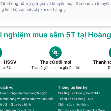
đặt không hỗ trợ giữ giá và khuyến mại. Giá bán và khuyến
g liên hệ với anh/chị khi có hàng ạ.
i nghiệm mua sắm 5T tại Hoàn
 - HSSV
Thu cũ đổi mới
Thanh to
g tới 5%
Thu cũ giá cao, trợ giá lên đời
D
 dịch vụ
Thông tin liên hệ
h và hướng dẫn mua hàng trả góp
Giới thiệu về Hoàng Hà Moblie
n mua hàng và chính sách vận chuyển
Thông tin các trang TMĐT
h đổi mới và bảo hành
Chăm sóc khách hàng
bảo hành mở rộng H-Care
Dịch vụ sửa chữa Hoàng Hà Care