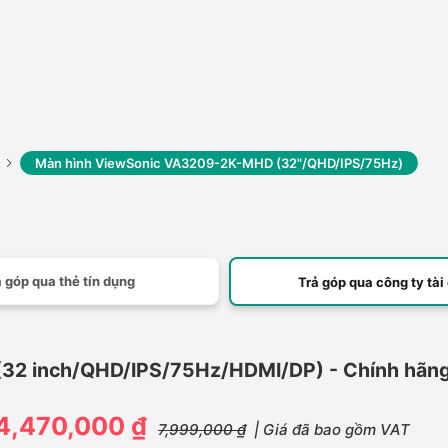
Màn hình ViewSonic VA3209-2K-MHD (32"/QHD/IPS/75Hz)
 góp qua thẻ tín dụng
Trả góp qua công ty tài
32 inch/QHD/IPS/75Hz/HDMI/DP) - Chính hãn
4,470,000 ₫
7,999,000 ₫
| Giá đã bao gồm VAT