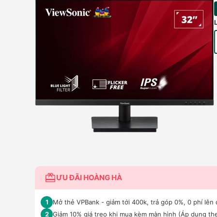
ƯU ĐÃI HOÀNG HÀ
Mở thẻ VPBank - giảm tới 400k, trả góp 0%, 0 phí lên 
1
Giảm 10% giá treo khi mua kèm màn hình (Áp dụng the
2