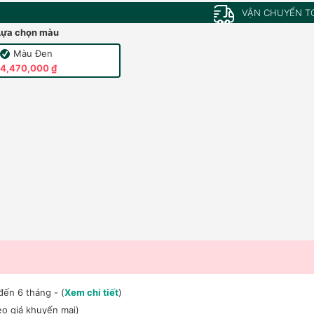
VẬN CHUYỂN T
Lựa chọn màu
Màu Đen
4,470,000 ₫
đến 6 tháng - (
Xem chi tiết
)
o giá khuyến mại)