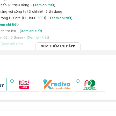
đến 18 triệu đồng - (
Xem chi tiết
)
háng với công ty tài chính/thẻ tín dụng
 rộng H-Care (LH 1900.2091) - (
Xem chi tiết
)
em chi tiết
)
h trở lên - (
Xem chi tiết
)
n đến 6 tháng - (
Xem chi tiết
)
 (
Xem chi tiết
)
XEM THÊM ƯU ĐÃI
2B khi mua số lượng lớn - (
Xem chi tiết
)