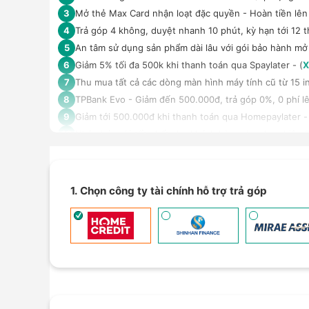
Mở thẻ Max Card nhận loạt đặc quyền - Hoàn tiền lên 
3
Trả góp 4 không, duyệt nhanh 10 phút, kỳ hạn tới 12 t
4
An tâm sử dụng sản phẩm dài lâu với gói bảo hành mở
5
Giảm 5% tối đa 500k khi thanh toán qua Spaylater - (
X
6
Thu mua tất cả các dòng màn hình máy tính cũ từ 15 inc
7
TPBank Evo - Giảm đến 500.000đ, trả góp 0%, 0 phí lê
8
Giảm tới 500.000đ khi thanh toán qua Homepaylater -
9
Nhận báo giá tốt nhất cho khách hàng doanh nghiệp B
10
1. Chọn công ty tài chính hỗ trợ trả góp