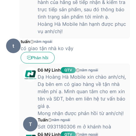
hành của hãng sẽ tiếp nhận & kiểm tra
trực tiếp sản phẩm, sau đó thông báo
tình trạng sản phẩm tới mình ạ.
Hoàng Hà Mobile hân hạnh được phục
vụ anh/chị!
tuấn
năm ngoái
t
có giao tận nhà ko vậy
Phản hồi
Đỗ Mỹ Linh
QTV
năm ngoái
Dạ Hoàng Hà Mobile xin chào anh/chị,
Dạ bên em có giao hàng về tận nhà
miễn phí ạ. Mình quan tâm cho em xin
tên và SĐT, bên em liên hệ tư vấn báo
giá ạ.
Mong nhận được phản hồi từ anh/chị!
Tuấn
năm ngoái
T
Sdt 0931180306 m ở khánh hoà
Đỗ Mỹ Linh
QTV
năm ngoái