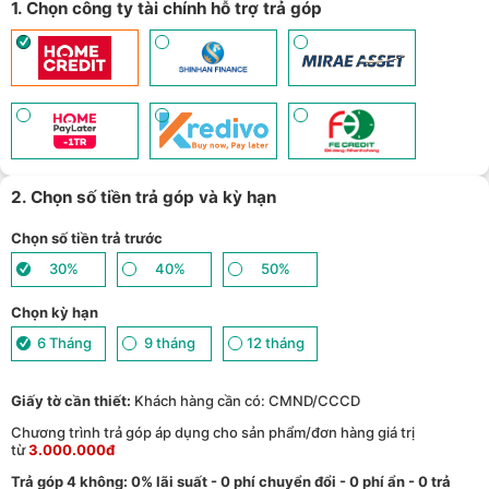
1. Chọn công ty tài chính hỗ trợ trả góp
Giảm tới 500.000đ khi thanh toán qua Homepaylater - (
Xem chi
10
tiết
)
Nhận báo giá tốt nhất cho khách hàng doanh nghiệp B2B khi
11
mua số lượng lớn - (
Xem chi tiết
)
2. Chọn số tiền trả góp và kỳ hạn
Chọn số tiền trả trước
30%
40%
50%
Chọn kỳ hạn
6 Tháng
9 tháng
12 tháng
Giấy tờ cần thiết:
Khách hàng cần có: CMND/CCCD
Chương trình trả góp áp dụng cho sản phẩm/đơn hàng giá trị
từ
3.000.000đ
Trả góp 4 không: 0% lãi suất - 0 phí chuyển đổi - 0 phí ẩn - 0 trả