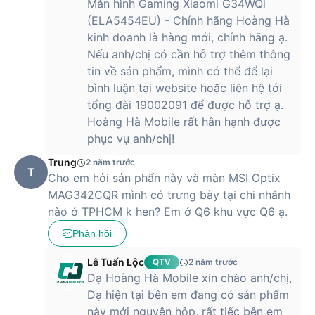
Màn hình Gaming Xiaomi G34WQi
(ELA5454EU) - Chính hãng Hoàng Hà
kinh doanh là hàng mới, chính hãng ạ.
Nếu anh/chị có cần hỗ trợ thêm thông
tin về sản phẩm, mình có thể để lại
bình luận tại website hoặc liên hệ tới
tổng đài 19002091 để được hỗ trợ ạ.
Hoàng Hà Mobile rất hân hạnh được
phục vụ anh/chị!
Trung
2 năm trước
T
Cho em hỏi sản phẩn này và màn MSI Optix
MAG342CQR mình có trưng bày tại chi nhánh
nào ở TPHCM k hen? Em ở Q6 khu vực Q6 ạ.
Phản hồi
Lê Tuấn Lộc
QTV
2 năm trước
Dạ Hoàng Hà Mobile xin chào anh/chị,
Dạ hiện tại bên em đang có sản phẩm
này mới nguyên hộp, rất tiếc bên em