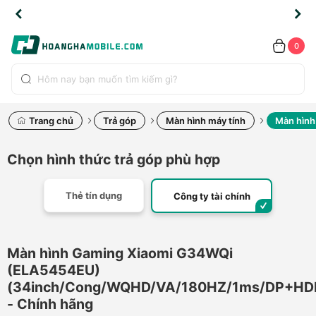
TLINE
TLINE
HẨM
HẨM
cao
cao
cao
LỖI
LỖI
UYỂN
UYỂN
0.2091
0.2091
HÍNH
HÍNH
toàn
toàn
toàn
ĐỔI
ĐỔI
OÀN
OÀN
0
ÃNG
ÃNG
LIỀN
LIỀN
bộ
bộ
bộ
UỐC
UỐC
sản
sản
sản
(*)
(*)
hẩm
hẩm
hẩm
Trang chủ
Trả góp
Màn hình máy tính
Màn hình
Chọn hình thức trả góp phù hợp
Thẻ tín dụng
Công ty tài chính
Màn hình Gaming Xiaomi G34WQi
(ELA5454EU)
(34inch/Cong/WQHD/VA/180HZ/1ms/DP+HD
- Chính hãng