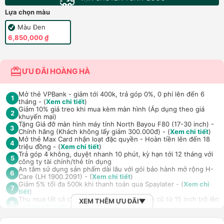
Lựa chọn màu
Màu Đen
6,850,000 ₫
ƯU ĐÃI HOÀNG HÀ
Mở thẻ VPBank - giảm tới 400k, trả góp 0%, 0 phí lên đến 6
1
tháng - (
Xem chi tiết
)
Giảm 10% giá treo khi mua kèm màn hình (Áp dụng theo giá
2
khuyến mại)
Tặng Giá đỡ màn hình máy tính North Bayou F80 (17-30 inch) -
3
Chính hãng (Khách không lấy giảm 300.000đ) - (
Xem chi tiết
)
Mở thẻ Max Card nhận loạt đặc quyền - Hoàn tiền lên đến 18
4
triệu đồng - (
Xem chi tiết
)
Trả góp 4 không, duyệt nhanh 10 phút, kỳ hạn tới 12 tháng với
5
công ty tài chính/thẻ tín dụng
An tâm sử dụng sản phẩm dài lâu với gói bảo hành mở rộng H-
6
Care (LH 1900.2091) - (
Xem chi tiết
)
Giảm 5% tối đa 500k khi thanh toán qua Spaylater - (
Xem chi
7
tiết
)
Thu mua tất cả các dòng màn hình máy tính cũ từ 15 inch trở lên
XEM THÊM ƯU ĐÃI
8
- (
Xem chi tiết
)
TPBank Evo - Giảm đến 500.000đ, trả góp 0%, 0 phí lên đến 6
9
tháng - (
Xem chi tiết
)