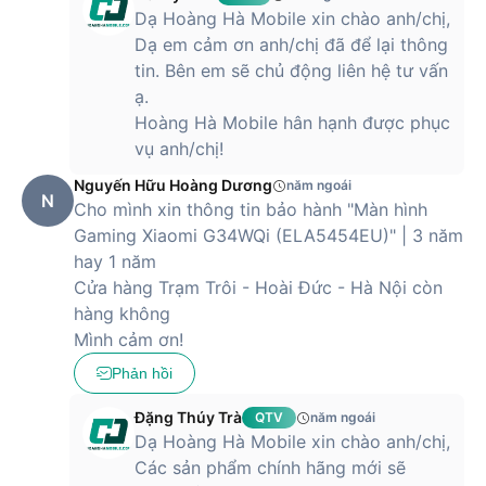
Dạ Hoàng Hà Mobile xin chào anh/chị,
Dạ em cảm ơn anh/chị đã để lại thông
tin. Bên em sẽ chủ động liên hệ tư vấn
ạ.
Hoàng Hà Mobile hân hạnh được phục
vụ anh/chị!
Nguyến Hữu Hoàng Dương
năm ngoái
N
Cho mình xin thông tin bảo hành "Màn hình
Gaming Xiaomi G34WQi (ELA5454EU)" | 3 năm
hay 1 năm
Cửa hàng Trạm Trôi - Hoài Đức - Hà Nội còn
hàng không
Mình cảm ơn!
Phản hồi
Đặng Thúy Trà
QTV
năm ngoái
Dạ Hoàng Hà Mobile xin chào anh/chị,
Các sản phẩm chính hãng mới sẽ