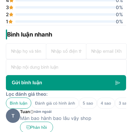
4
0%
3
0%
2
0%
1
0%
Bình luận nhanh
Gửi bình luận
Lọc đánh giá theo:
Bình luận
Đánh giá có hình ảnh
5 sao
4 sao
3 sao
Tuan
năm ngoái
T
Màn bao hành bao lâu vậy shop
Phản hồi