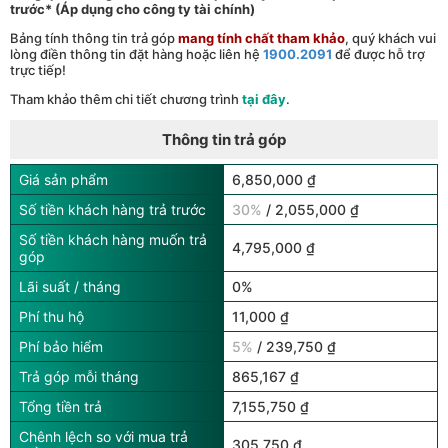
trước* (Áp dụng cho công ty tài chính)
Bảng tính thông tin trả góp
mang tính chất tham khảo
, quý khách vui
lòng điền thông tin đặt hàng hoặc liên hệ
1900.2091
để được hỗ trợ
trực tiếp!
Tham khảo thêm chi tiết chương trình
tại đây
.
Thông tin trả góp
Giá sản phẩm
6,850,000 ₫
Số tiền khách hàng trả trước
30%
/ 2,055,000 ₫
Số tiền khách hàng muốn trả
4,795,000 ₫
góp
Lãi suất / tháng
0%
Phí thu hộ
11,000 ₫
Phí bảo hiểm
5%
/ 239,750 ₫
Trả góp mỗi tháng
865,167 ₫
Tổng tiền trả
7,155,750 ₫
Chênh lệch so với mua trả
305,750 ₫