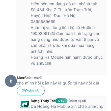
Hiện bên em đang có chi nhánh tại:
Số 484 Khu 7, Thị trấn Trạm Trôi,
Huyện Hoài Đức, Hà Nội.
0899559669
Anh/chị vui lòng liên hệ số Hotline
19002091 để đảm bảo tình trạng còn
hàng cũng như được tư vấn thêm về
sản phẩm trước khi qua mua hàng
anh/chị nhé.
Hoàng Hà Mobile hân hạnh được phục
vụ anh/chị!
kien
năm ngoái
k
cho mình hỏi bàn này là quốc tế hay nội địa
Phản hồi
Đặng Thúy Trà
QTV
năm ngoái
Dạ Hoàng Hà Mobile xin chào anh/chị,