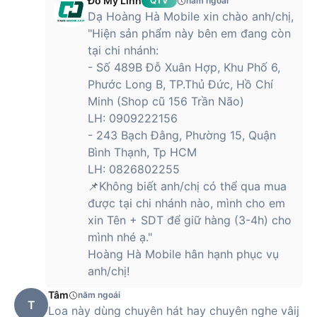
Đỗ Mỹ Linh
QTV
năm ngoái
Dạ Hoàng Hà Mobile xin chào anh/chị,
"Hiện sản phẩm này bên em đang còn
tại chi nhánh:
- Số 489B Đỗ Xuân Hợp, Khu Phố 6,
Phước Long B, TP.Thủ Đức, Hồ Chí
Minh (Shop cũ 156 Trần Não)
LH: 0909222156
- 243 Bạch Đằng, Phường 15, Quận
Bình Thạnh, Tp HCM
LH: 0826802255
📌Không biết anh/chị có thể qua mua
được tại chi nhánh nào, mình cho em
xin Tên + SDT để giữ hàng (3-4h) cho
mình nhé ạ."
Hoàng Hà Mobile hân hạnh phục vụ
anh/chị!
Tâm
năm ngoái
T
Loa này dùng chuyên hát hay chuyên nghe vâij