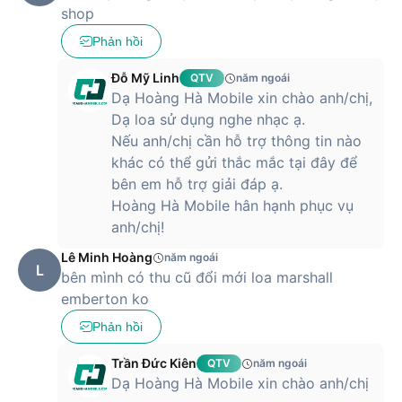
shop
Phản hồi
Đỗ Mỹ Linh
QTV
năm ngoái
Dạ Hoàng Hà Mobile xin chào anh/chị,
Dạ loa sử dụng nghe nhạc ạ.
Nếu anh/chị cần hỗ trợ thông tin nào
khác có thể gửi thắc mắc tại đây để
bên em hỗ trợ giải đáp ạ.
Hoàng Hà Mobile hân hạnh phục vụ
anh/chị!
Lê Minh Hoàng
năm ngoái
L
bên mình có thu cũ đổi mới loa marshall
emberton ko
Phản hồi
Trần Đức Kiên
QTV
năm ngoái
Dạ Hoàng Hà Mobile xin chào anh/chị