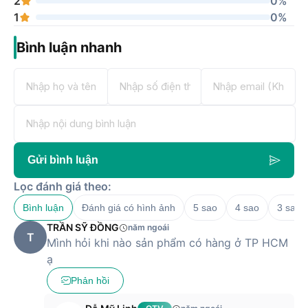
2
0%
1
0%
Bình luận nhanh
Gửi bình luận
Lọc đánh giá theo:
Bình luận
Đánh giá có hình ảnh
5 sao
4 sao
3 sao
TRẦN SỸ ĐỒNG
năm ngoái
T
Mình hỏi khi nào sản phẩm có hàng ở TP HCM
ạ
Phản hồi