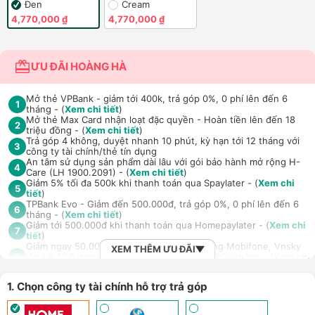
Đen
Cream
4,770,000 ₫
4,770,000 ₫
ƯU ĐÃI HOÀNG HÀ
Mở thẻ VPBank - giảm tới 400k, trả góp 0%, 0 phí lên đến 6
1
tháng - (
Xem chi tiết
)
Mở thẻ Max Card nhận loạt đặc quyền - Hoàn tiền lên đến 18
2
triệu đồng - (
Xem chi tiết
)
Trả góp 4 không, duyệt nhanh 10 phút, kỳ hạn tới 12 tháng với
3
công ty tài chính/thẻ tín dụng
An tâm sử dụng sản phẩm dài lâu với gói bảo hành mở rộng H-
4
Care (LH 1900.2091) - (
Xem chi tiết
)
Giảm 5% tối đa 500k khi thanh toán qua Spaylater - (
Xem chi
5
tiết
)
TPBank Evo - Giảm đến 500.000đ, trả góp 0%, 0 phí lên đến 6
6
tháng - (
Xem chi tiết
)
Giảm tới 500.000đ khi thanh toán qua Homepaylater - (
Xem chi
7
tiết
)
Giảm ngay 50.000đ khi mua gói cước di động Mobifone, Vnsky
XEM THÊM ƯU ĐÃI
lên tới 6GB data/ngày - Trải nghiệm 5G chỉ 99k/tháng - (
Xem chi
8
tiết
)
Nhận báo giá tốt nhất cho khách hàng doanh nghiệp B2B khi
9
1. Chọn công ty tài chính hỗ trợ trả góp
mua số lượng lớn - (
Xem chi tiết
)