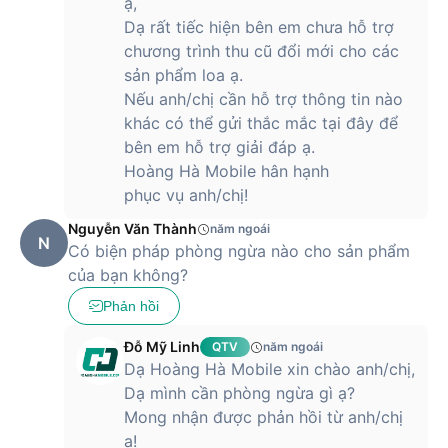
ạ,
Dạ rất tiếc hiện bên em chưa hỗ trợ
chương trình thu cũ đổi mới cho các
sản phẩm loa ạ.
Nếu anh/chị cần hỗ trợ thông tin nào
khác có thể gửi thắc mắc tại đây để
bên em hỗ trợ giải đáp ạ.
Hoàng Hà Mobile hân hạnh
phục vụ anh/chị!
Nguyễn Văn Thành
năm ngoái
N
Có biện pháp phòng ngừa nào cho sản phẩm
của bạn không?
Phản hồi
Đỗ Mỹ Linh
QTV
năm ngoái
Dạ Hoàng Hà Mobile xin chào anh/chị,
Dạ mình cần phòng ngừa gì ạ?
Mong nhận được phản hồi từ anh/chị
ạ!