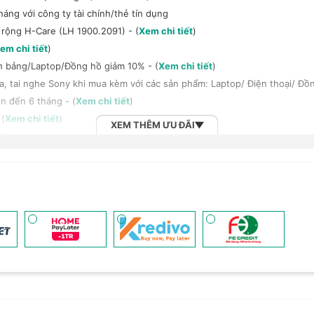
háng với công ty tài chính/thẻ tín dụng
 rộng H-Care (LH 1900.2091) - (
Xem chi tiết
)
em chi tiết
)
h bảng/Laptop/Đồng hồ giảm 10% - (
Xem chi tiết
)
, tai nghe Sony khi mua kèm với các sản phẩm: Laptop/ Điện thoại/ Đồ
n đến 6 tháng - (
Xem chi tiết
)
 (
Xem chi tiết
)
XEM THÊM ƯU ĐÃI
2B khi mua số lượng lớn - (
Xem chi tiết
)