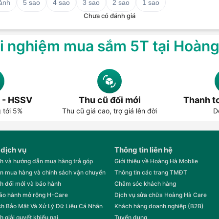
 ảnh
5 sao
4 sao
3 sao
2 sao
1 sao
Chưa có đánh giá
i nghiệm mua sắm 5T tại Hoàn
 - HSSV
Thu cũ đổi mới
Thanh to
g tới 5%
Thu cũ giá cao, trợ giá lên đời
D
 dịch vụ
Thông tin liên hệ
h và hướng dẫn mua hàng trả góp
Giới thiệu về Hoàng Hà Moblie
n mua hàng và chính sách vận chuyển
Thông tin các trang TMĐT
h đổi mới và bảo hành
Chăm sóc khách hàng
bảo hành mở rộng H-Care
Dịch vụ sửa chữa Hoàng Hà Care
h Bảo Mật Và Xử Lý Dữ Liệu Cá Nhân
Khách hàng doanh nghiệp (B2B)
h giải quyết khiếu nại
Tuyển dụng