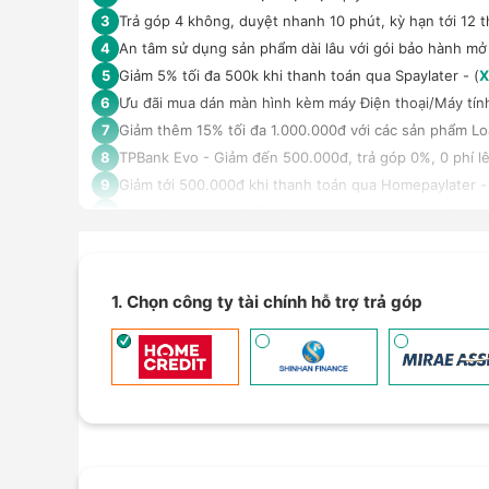
Trả góp 4 không, duyệt nhanh 10 phút, kỳ hạn tới 12 t
3
An tâm sử dụng sản phẩm dài lâu với gói bảo hành mở
4
Giảm 5% tối đa 500k khi thanh toán qua Spaylater - (
X
5
Ưu đãi mua dán màn hình kèm máy Điện thoại/Máy tín
6
Giảm thêm 15% tối đa 1.000.000đ với các sản phẩm Loa
7
TPBank Evo - Giảm đến 500.000đ, trả góp 0%, 0 phí lê
8
Giảm tới 500.000đ khi thanh toán qua Homepaylater -
9
Nhận báo giá tốt nhất cho khách hàng doanh nghiệp B
10
1. Chọn công ty tài chính hỗ trợ trả góp