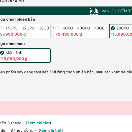
Giá dự kiến
VẬN CHUYỂN T
Lựa chọn phiên bản
14CPU - 32GPU - 36GB - 512GB
16CPU - 40GPU - 48GB - 512GB
28CPU -
57,990,000 ₫
70,490,000 ₫
115,990,00
Lựa chọn màu
Mặc định
115,990,000 ₫
Sản phẩm này đang tạm hết. Vui lòng chọn phiên bản, màu sắc khác để đăn
đến 6 tháng - (
Xem chi tiết
)
đến 18 triệu đồng - (
Xem chi tiết
)