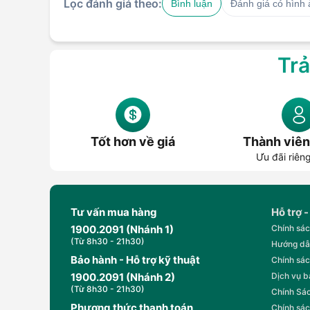
Lọc đánh giá theo:
Bình luận
Đánh giá có hình
Trả
Tốt hơn về giá
Thành viên
Ưu đãi riên
Tư vấn mua hàng
Hỗ trợ -
1900.2091 (Nhánh 1)
Chính sác
(Từ 8h30 - 21h30)
Hướng dẫ
Bảo hành - Hỗ trợ kỹ thuật
Chính sác
1900.2091 (Nhánh 2)
Dịch vụ 
(Từ 8h30 - 21h30)
Chính Sác
Phương thức thanh toán
Chính sác