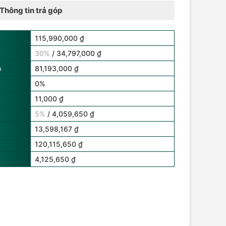
Thông tin trả góp
115,990,000 ₫
30%
/ 34,797,000 ₫
p
81,193,000 ₫
0%
11,000 ₫
5%
/ 4,059,650 ₫
13,598,167 ₫
120,115,650 ₫
4,125,650 ₫