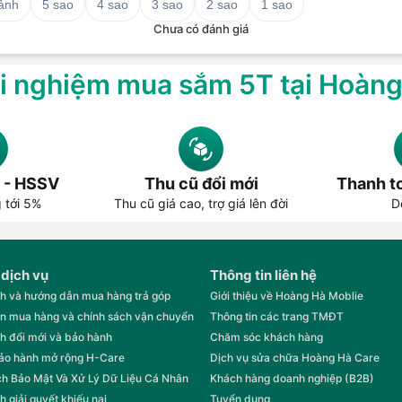
 ảnh
5 sao
4 sao
3 sao
2 sao
1 sao
Chưa có đánh giá
i nghiệm mua sắm 5T tại Hoàn
 - HSSV
Thu cũ đổi mới
Thanh to
g tới 5%
Thu cũ giá cao, trợ giá lên đời
D
 dịch vụ
Thông tin liên hệ
h và hướng dẫn mua hàng trả góp
Giới thiệu về Hoàng Hà Moblie
n mua hàng và chính sách vận chuyển
Thông tin các trang TMĐT
h đổi mới và bảo hành
Chăm sóc khách hàng
bảo hành mở rộng H-Care
Dịch vụ sửa chữa Hoàng Hà Care
h Bảo Mật Và Xử Lý Dữ Liệu Cá Nhân
Khách hàng doanh nghiệp (B2B)
h giải quyết khiếu nại
Tuyển dụng