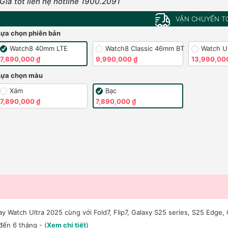
Giá tốt liên hệ hotline 1900.2091
VẬN CHUYỂN T
Lựa chọn phiên bản
Watch8 40mm LTE
Watch8 Classic 46mm BT
Watch U
7,890,000 ₫
9,990,000 ₫
13,990,00
Lựa chọn màu
Xám
Bạc
7,890,000 ₫
7,890,000 ₫
atch Ultra 2025 cùng với Fold7, Flip7, Galaxy S25 series, S25 Edge, 
đến 6 tháng - (
Xem chi tiết
)