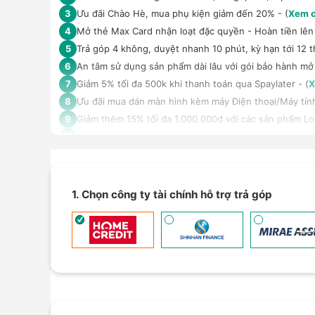
Ưu đãi Chào Hè, mua phụ kiện giảm đến 20% - (
Xem c
3
Mở thẻ Max Card nhận loạt đặc quyền - Hoàn tiền lên 
4
Trả góp 4 không, duyệt nhanh 10 phút, kỳ hạn tới 12 t
5
An tâm sử dụng sản phẩm dài lâu với gói bảo hành mở
6
Giảm 5% tối đa 500k khi thanh toán qua Spaylater - (
X
7
Ưu đãi mua dán màn hình kèm máy Điện thoại/Máy tín
8
Giảm thêm 15% tối đa 1.000.000đ với các sản phẩm Loa
9
Giảm thêm tới 1 triệu đồng khi thanh toán qua thẻ tín
10
TPBank Evo - Giảm đến 500.000đ, trả góp 0%, 0 phí lê
11
Thanh toán qua Homepaylater giảm ngay 5% tối đa 30
12
Nhận báo giá tốt nhất cho khách hàng doanh nghiệp B
13
1. Chọn công ty tài chính hỗ trợ trả góp