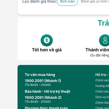
Lọc đánh giá theo:
Bình luận
Đánh giá có hình
Trả
Tốt hơn về giá
Thành viên
Ưu đãi riên
Tư vấn mua hàng
Hỗ trợ -
1900.2091 (Nhánh 1)
Chính sác
(Từ 8h30 - 21h30)
Hướng dẫ
Bảo hành - Hỗ trợ kỹ thuật
Chính sác
1900.2091 (Nhánh 2)
Dịch vụ 
(Từ 8h30 - 21h30)
Chính Sác
Phương thức thanh toán
Chính sác