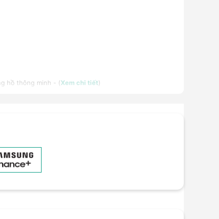
ng hồ thông minh - (
Xem chi tiết
)