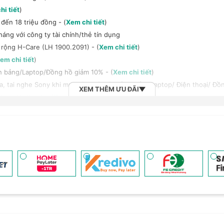
hi tiết
)
đến 18 triệu đồng - (
Xem chi tiết
)
háng với công ty tài chính/thẻ tín dụng
 rộng H-Care (LH 1900.2091) - (
Xem chi tiết
)
em chi tiết
)
h bảng/Laptop/Đồng hồ giảm 10% - (
Xem chi tiết
)
, tai nghe Sony khi mua kèm với các sản phẩm: Laptop/ Điện thoại/ Đồ
XEM THÊM ƯU ĐÃI
 dụng Vietbank - (
Xem chi tiết
)
n đến 6 tháng - (
Xem chi tiết
)
0.000đ - (
Xem chi tiết
)
2B khi mua số lượng lớn - (
Xem chi tiết
)