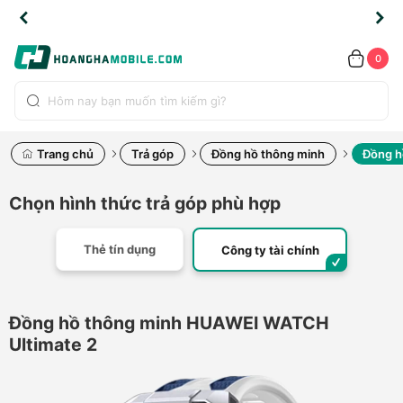
TLINE
TLINE
HẨM
HẨM
cao
cao
cao
LỖI
LỖI
UYỂN
UYỂN
0.2091
0.2091
HÍNH
HÍNH
toàn
toàn
toàn
ĐỔI
ĐỔI
OÀN
OÀN
0
ÃNG
ÃNG
LIỀN
LIỀN
bộ
bộ
bộ
UỐC
UỐC
sản
sản
sản
(*)
(*)
hẩm
hẩm
hẩm
Trang chủ
Trả góp
Đồng hồ thông minh
Đồng h
Chọn hình thức trả góp phù hợp
Thẻ tín dụng
Công ty tài chính
Đồng hồ thông minh HUAWEI WATCH
Ultimate 2