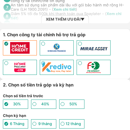
công ty tài chính/thẻ tín dụng
An tâm sử dụng sản phẩm dài lâu với gói bảo hành mở rộng H-
7
Care (LH 1900.2091) - (
Xem chi tiết
)
Giảm 5% tối đa 500k khi thanh toán qua Spaylater - (
Xem chi
8
tiết
)
XEM THÊM ƯU ĐÃI
Tặng gói Huawei Health+ (3 tháng trải nghiệm)
9
Ưu đãi mua dán màn hình kèm máy Điện thoại/Máy tính
10
bảng/Laptop/Đồng hồ giảm 10% - (
Xem chi tiết
)
1. Chọn công ty tài chính hỗ trợ trả góp
Giảm thêm 15% tối đa 1.000.000đ với các sản phẩm Loa, tai nghe
Sony khi mua kèm với các sản phẩm: Laptop/ Điện thoại/ Đồng
11
hồ thông minh - (
Xem chi tiết
)
TPBank Evo - Giảm đến 500.000đ, trả góp 0%, 0 phí lên đến 6
12
tháng - (
Xem chi tiết
)
Nhận báo giá tốt nhất cho khách hàng doanh nghiệp B2B khi
13
mua số lượng lớn - (
Xem chi tiết
)
2. Chọn số tiền trả góp và kỳ hạn
Chọn số tiền trả trước
30%
40%
50%
Chọn kỳ hạn
6 Tháng
9 tháng
12 tháng