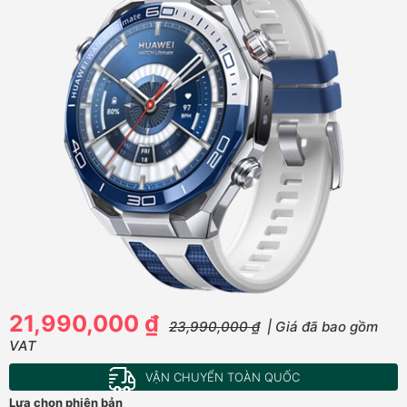
21,990,000 ₫
23,990,000 ₫
| Giá đã bao gồm
VAT
VẬN CHUYỂN TOÀN QUỐC
Lựa chọn phiên bản