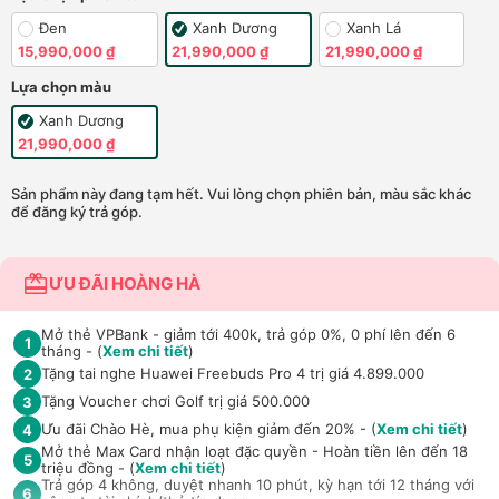
Đen
Xanh Dương
Xanh Lá
15,990,000 ₫
21,990,000 ₫
21,990,000 ₫
Lựa chọn màu
Xanh Dương
21,990,000 ₫
Sản phẩm này đang tạm hết. Vui lòng chọn phiên bản, màu sắc khác
để đăng ký trả góp.
ƯU ĐÃI HOÀNG HÀ
Mở thẻ VPBank - giảm tới 400k, trả góp 0%, 0 phí lên đến 6
1
tháng - (
Xem chi tiết
)
Tặng tai nghe Huawei Freebuds Pro 4 trị giá 4.899.000
2
Tặng Voucher chơi Golf trị giá 500.000
3
Ưu đãi Chào Hè, mua phụ kiện giảm đến 20% - (
Xem chi tiết
)
4
Mở thẻ Max Card nhận loạt đặc quyền - Hoàn tiền lên đến 18
5
triệu đồng - (
Xem chi tiết
)
Trả góp 4 không, duyệt nhanh 10 phút, kỳ hạn tới 12 tháng với
6