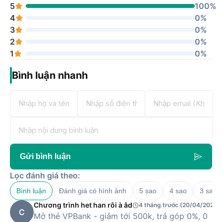
5
100%
4
0%
3
0%
2
0%
1
0%
Bình luận nhanh
Gửi bình luận
Lọc đánh giá theo:
Bình luận
Đánh giá có hình ảnh
5 sao
4 sao
3 sao
Chương trình het han rôi à âd
4 tháng trước (20/04/2026)
C
Mở thẻ VPBank - giảm tới 500k, trả góp 0%, 0