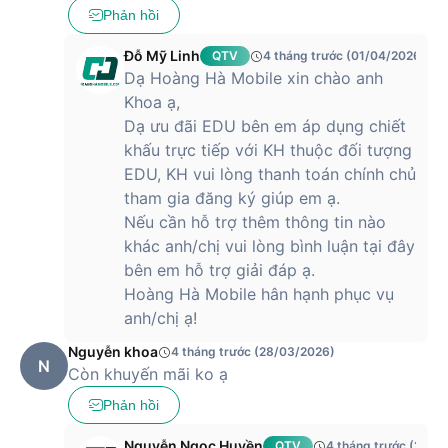
Phản hồi
Đỗ Mỹ Linh
QTV
4 tháng trước (01/04/2026)
Dạ Hoàng Hà Mobile xin chào anh
Khoa ạ,
Dạ ưu đãi EDU bên em áp dụng chiết
khấu trực tiếp với KH thuộc đối tượng
EDU, KH vui lòng thanh toán chính chủ
tham gia đăng ký giúp em ạ.
Nếu cần hỗ trợ thêm thông tin nào
khác anh/chị vui lòng bình luận tại đây
bên em hỗ trợ giải đáp ạ.
Hoàng Hà Mobile hân hạnh phục vụ
anh/chị ạ!
Nguyễn khoa
4 tháng trước (28/03/2026)
N
Còn khuyến mãi ko ạ
Phản hồi
Nguyễn Ngọc Huyền
QTV
4 tháng trước (28/0