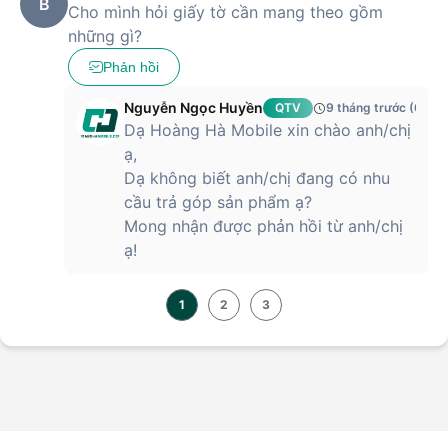
B
Cho mình hỏi giấy tờ cần mang theo gồm
những gì?
Phản hồi
Nguyễn Ngọc Huyền
QTV
9 tháng trước (09/1
Dạ Hoàng Hà Mobile xin chào anh/chị
ạ,
Dạ không biết anh/chị đang có nhu
cầu trả góp sản phẩm ạ?
Mong nhận được phản hồi từ anh/chị
ạ!
1
2
3