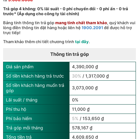
Trả góp 4 không: 0% lãi suất - 0 phí chuyển đổi - 0 phí ẩn - 0 trả
trước* (Áp dụng cho công ty tài chính)
Bảng tính thông tin trả góp
mang tính chất tham khảo
, quý khách vui
lòng điền thông tin đặt hàng hoặc liên hệ
1900.2091
để được hỗ trợ
trực tiếp!
Tham khảo thêm chi tiết chương trình
tại đây
.
Thông tin trả góp
Giá sản phẩm
4,390,000 ₫
Số tiền khách hàng trả trước
30%
/ 1,317,000 ₫
Số tiền khách hàng muốn trả
3,073,000 ₫
góp
Lãi suất / tháng
0%
Phí thu hộ
11,000 ₫
Phí bảo hiểm
5%
/ 153,650 ₫
Trả góp mỗi tháng
578,167 ₫
Tổng tiền trả
4,609,650 ₫