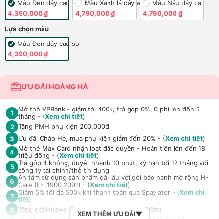
Màu Đen dây cao su
Màu Xanh lá dây woven
Màu Nâu dây da
4,390,000 ₫
4,790,000 ₫
4,790,000 ₫
Lựa chọn màu
Màu Đen dây cao su
4,390,000 ₫
ƯU ĐÃI HOÀNG HÀ
Mở thẻ VPBank - giảm tới 400k, trả góp 0%, 0 phí lên đến 6
1
tháng - (
Xem chi tiết
)
Tặng PMH phụ kiện 200.000đ
2
Ưu đãi Chào Hè, mua phụ kiện giảm đến 20% - (
Xem chi tiết
)
3
Mở thẻ Max Card nhận loạt đặc quyền - Hoàn tiền lên đến 18
4
triệu đồng - (
Xem chi tiết
)
Trả góp 4 không, duyệt nhanh 10 phút, kỳ hạn tới 12 tháng với
5
công ty tài chính/thẻ tín dụng
An tâm sử dụng sản phẩm dài lâu với gói bảo hành mở rộng H-
6
Care (LH 1900.2091) - (
Xem chi tiết
)
Giảm 5% tối đa 500k khi thanh toán qua Spaylater - (
Xem chi
7
tiết
)
Tặng gói Huawei Health+ (3 tháng trải nghiệm)
8
XEM THÊM ƯU ĐÃI