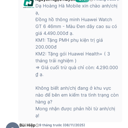
Dạ Hoàng Hà Mobile xin chào anh/chị
ạ,
Đồng hồ thông minh Huawei Watch
GT 6 46mm - Màu Đen dây cao su có
giá 4.490.000đ ạ.
KM1: Tặng PMH phụ kiện trị giá
200.000đ
KM2: Tặng gói Huawei Health+ ( 3
tháng trải nghiệm )
=> Giá cuối trừ quà chỉ còn: 4.290.000
₫ ạ.
Không biết anh/chị đang ở khu vực
nào để bên em kiểm tra tình trạng còn
hàng ạ?
Mong nhận được phản hồi từ anh/chị
ạ!
Bùi Hiệp
9 tháng trước (08/11/2025)