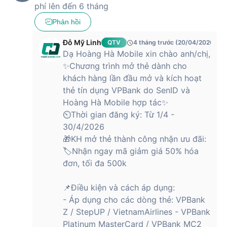
phí lên đến 6 tháng
Phản hồi
Đỗ Mỹ Linh
QTV
4 tháng trước (20/04/2026)
Dạ Hoàng Hà Mobile xin chào anh/chị,
✨Chương trình mở thẻ dành cho
khách hàng lần đầu mở và kích hoạt
thẻ tín dụng VPBank do SenID và
Hoàng Hà Mobile hợp tác✨
⏲Thời gian đăng ký: Từ 1/4 -
30/4/2026
🎁KH mở thẻ thành công nhận ưu đãi:
🏷Nhận ngay mã giảm giá 50% hóa
đơn, tối đa 500k
📌Điều kiện và cách áp dụng:
- Áp dụng cho các dòng thẻ: VPBank
Z / StepUP / VietnamAirlines - VPBank
Platinum MasterCard / VPBank MC2