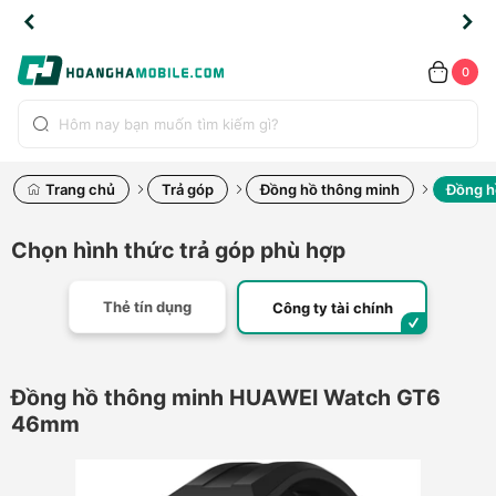
TLINE
TLINE
HẨM
HẨM
cao
cao
cao
LỖI
LỖI
UYỂN
UYỂN
0.2091
0.2091
HÍNH
HÍNH
toàn
toàn
toàn
ĐỔI
ĐỔI
OÀN
OÀN
0
ÃNG
ÃNG
LIỀN
LIỀN
bộ
bộ
bộ
UỐC
UỐC
sản
sản
sản
(*)
(*)
hẩm
hẩm
hẩm
Trang chủ
Trả góp
Đồng hồ thông minh
Đồng h
Chọn hình thức trả góp phù hợp
Thẻ tín dụng
Công ty tài chính
Đồng hồ thông minh HUAWEI Watch GT6
46mm