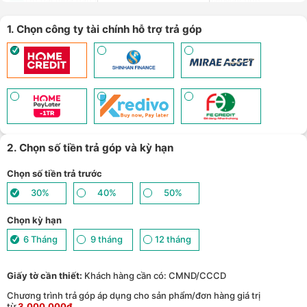
Ưu đãi mua dán màn hình kèm máy Điện thoại/Máy tính
9
bảng/Laptop/Đồng hồ giảm 10% - (
Xem chi tiết
)
Giảm thêm 15% tối đa 1.000.000đ với các sản phẩm Loa, tai nghe
1. Chọn công ty tài chính hỗ trợ trả góp
Sony khi mua kèm với các sản phẩm: Laptop/ Điện thoại/ Đồng
10
hồ thông minh - (
Xem chi tiết
)
TPBank Evo - Giảm đến 500.000đ, trả góp 0%, 0 phí lên đến 6
11
tháng - (
Xem chi tiết
)
Giảm tới 500.000đ khi thanh toán qua Homepaylater - (
Xem chi
12
tiết
)
Nhận báo giá tốt nhất cho khách hàng doanh nghiệp B2B khi
13
mua số lượng lớn - (
Xem chi tiết
)
2. Chọn số tiền trả góp và kỳ hạn
Chọn số tiền trả trước
30%
40%
50%
Chọn kỳ hạn
6 Tháng
9 tháng
12 tháng
Giấy tờ cần thiết:
Khách hàng cần có: CMND/CCCD
Chương trình trả góp áp dụng cho sản phẩm/đơn hàng giá trị
từ
3.000.000đ