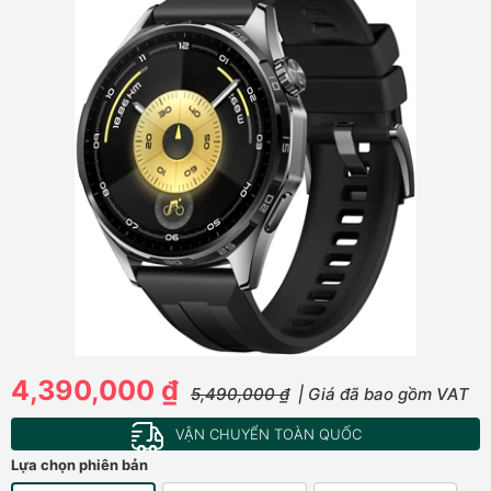
4,390,000 ₫
5,490,000 ₫
| Giá đã bao gồm VAT
VẬN CHUYỂN TOÀN QUỐC
Lựa chọn phiên bản