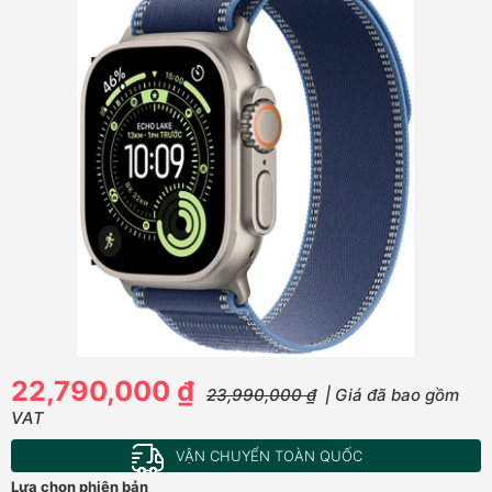
22,790,000 ₫
23,990,000 ₫
| Giá đã bao gồm
VAT
VẬN CHUYỂN TOÀN QUỐC
Lựa chọn phiên bản