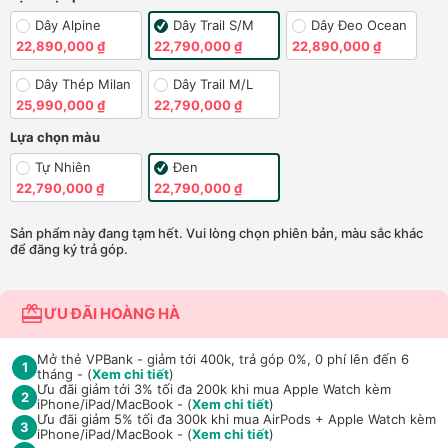
Dây Alpine
Dây Trail S/M
Dây Đeo Ocean
22,890,000 ₫
22,790,000 ₫
22,890,000 ₫
Dây Thép Milan
Dây Trail M/L
25,990,000 ₫
22,790,000 ₫
Lựa chọn màu
Tự Nhiên
Đen
22,790,000 ₫
22,790,000 ₫
Sản phẩm này đang tạm hết. Vui lòng chọn phiên bản, màu sắc khác
để đăng ký trả góp.
ƯU ĐÃI HOÀNG HÀ
Mở thẻ VPBank - giảm tới 400k, trả góp 0%, 0 phí lên đến 6
1
tháng - (
Xem chi tiết
)
Ưu đãi giảm tới 3% tối đa 200k khi mua Apple Watch kèm
2
iPhone/iPad/MacBook - (
Xem chi tiết
)
Ưu đãi giảm 5% tối đa 300k khi mua AirPods + Apple Watch kèm
3
iPhone/iPad/MacBook - (
Xem chi tiết
)