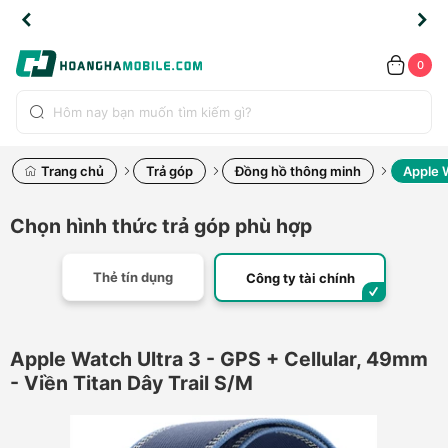
TLINE
TLINE
HẨM
HẨM
cao
cao
cao
LỖI
LỖI
UYỂN
UYỂN
0.2091
0.2091
HÍNH
HÍNH
toàn
toàn
toàn
ĐỔI
ĐỔI
OÀN
OÀN
0
ÃNG
ÃNG
LIỀN
LIỀN
bộ
bộ
bộ
UỐC
UỐC
sản
sản
sản
(*)
(*)
hẩm
hẩm
hẩm
Trang chủ
Trả góp
Đồng hồ thông minh
Apple W
Chọn hình thức trả góp phù hợp
Thẻ tín dụng
Công ty tài chính
Apple Watch Ultra 3 - GPS + Cellular, 49mm
- Viền Titan Dây Trail S/M