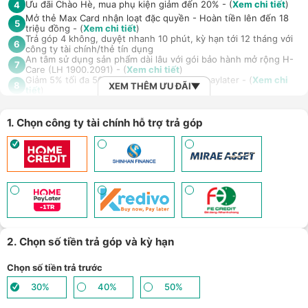
Ưu đãi Chào Hè, mua phụ kiện giảm đến 20% - (
Xem chi tiết
)
4
Mở thẻ Max Card nhận loạt đặc quyền - Hoàn tiền lên đến 18
5
triệu đồng - (
Xem chi tiết
)
Trả góp 4 không, duyệt nhanh 10 phút, kỳ hạn tới 12 tháng với
6
công ty tài chính/thẻ tín dụng
An tâm sử dụng sản phẩm dài lâu với gói bảo hành mở rộng H-
7
Care (LH 1900.2091) - (
Xem chi tiết
)
Giảm 5% tối đa 500k khi thanh toán qua Spaylater - (
Xem chi
8
XEM THÊM ƯU ĐÃI
tiết
)
Ưu đãi mua dán màn hình kèm máy Điện thoại/Máy tính
9
bảng/Laptop/Đồng hồ giảm 10% - (
Xem chi tiết
)
Giảm thêm 15% tối đa 1.000.000đ với các sản phẩm Loa, tai nghe
1. Chọn công ty tài chính hỗ trợ trả góp
Sony khi mua kèm với các sản phẩm: Laptop/ Điện thoại/ Đồng
10
hồ thông minh - (
Xem chi tiết
)
TPBank Evo - Giảm đến 500.000đ, trả góp 0%, 0 phí lên đến 6
11
tháng - (
Xem chi tiết
)
Giảm tới 500.000đ khi thanh toán qua Homepaylater - (
Xem chi
12
tiết
)
Giảm ngay 50.000đ khi mua gói cước di động Mobifone, Vnsky
lên tới 6GB data/ngày - Trải nghiệm 5G chỉ 99k/tháng - (
Xem chi
13
tiết
)
Nhận báo giá tốt nhất cho khách hàng doanh nghiệp B2B khi
14
mua số lượng lớn - (
Xem chi tiết
)
2. Chọn số tiền trả góp và kỳ hạn
Chọn số tiền trả trước
30%
40%
50%