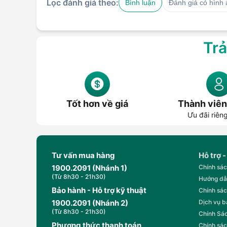
Lọc đánh giá theo:
Bình luận
Đánh giá có hình
Trả
Tốt hơn về giá
Thành viên
Ưu đãi riên
Tư vấn mua hàng
Hỗ trợ -
1900.2091 (Nhánh 1)
Chính sác
(Từ 8h30 - 21h30)
Hướng dẫ
Bảo hành - Hỗ trợ kỹ thuật
Chính sác
1900.2091 (Nhánh 2)
Dịch vụ 
(Từ 8h30 - 21h30)
Chính Sác
Phương thức thanh toán
Chính sác