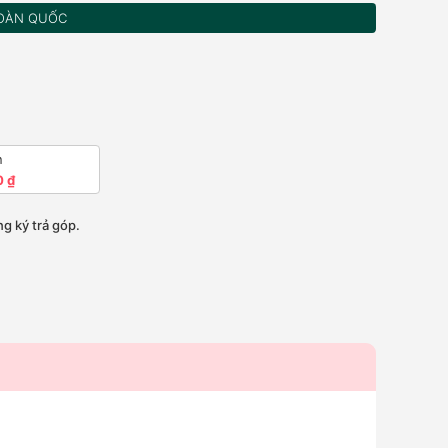
OÀN QUỐC
n
0 ₫
g ký trả góp.