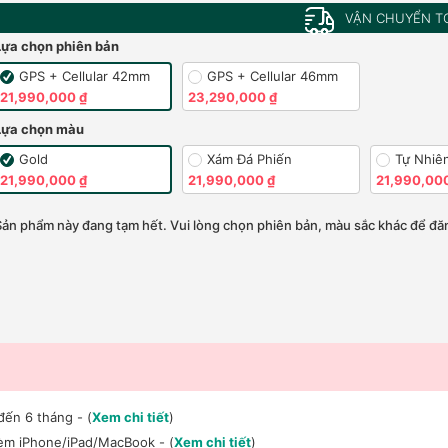
VẬN CHUYỂN T
Lựa chọn phiên bản
GPS + Cellular 42mm
GPS + Cellular 46mm
21,990,000 ₫
23,290,000 ₫
Lựa chọn màu
Gold
Xám Đá Phiến
Tự Nhiê
21,990,000 ₫
21,990,000 ₫
21,990,00
Sản phẩm này đang tạm hết. Vui lòng chọn phiên bản, màu sắc khác để đăn
đến 6 tháng - (
Xem chi tiết
)
kèm iPhone/iPad/MacBook - (
Xem chi tiết
)