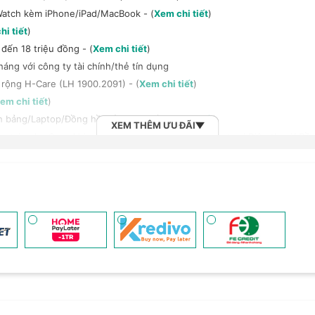
Watch kèm iPhone/iPad/MacBook - (
Xem chi tiết
)
hi tiết
)
đến 18 triệu đồng - (
Xem chi tiết
)
háng với công ty tài chính/thẻ tín dụng
 rộng H-Care (LH 1900.2091) - (
Xem chi tiết
)
em chi tiết
)
h bảng/Laptop/Đồng hồ giảm 10% - (
Xem chi tiết
)
XEM THÊM ƯU ĐÃI
, tai nghe Sony khi mua kèm với các sản phẩm: Laptop/ Điện thoại/ Đồ
n đến 6 tháng - (
Xem chi tiết
)
 (
Xem chi tiết
)
 Vnsky lên tới 6GB data/ngày - Trải nghiệm 5G chỉ 99k/tháng - (
Xem ch
2B khi mua số lượng lớn - (
Xem chi tiết
)