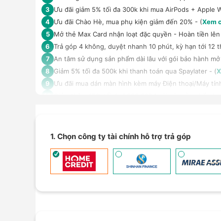
Ưu đãi giảm 5% tối đa 300k khi mua AirPods + Apple 
3
Ưu đãi Chào Hè, mua phụ kiện giảm đến 20% - (
Xem c
4
Mở thẻ Max Card nhận loạt đặc quyền - Hoàn tiền lên 
5
Trả góp 4 không, duyệt nhanh 10 phút, kỳ hạn tới 12 t
6
An tâm sử dụng sản phẩm dài lâu với gói bảo hành mở
7
Giảm 5% tối đa 500k khi thanh toán qua Spaylater - (
X
8
Ưu đãi mua dán màn hình kèm máy Điện thoại/Máy tín
9
Giảm thêm 15% tối đa 1.000.000đ với các sản phẩm Loa
10
TPBank Evo - Giảm đến 500.000đ, trả góp 0%, 0 phí lê
11
Giảm tới 500.000đ khi thanh toán qua Homepaylater -
12
Giảm ngay 50.000đ khi mua gói cước di động Mobifone,
13
1. Chọn công ty tài chính hỗ trợ trả góp
Nhận báo giá tốt nhất cho khách hàng doanh nghiệp B
14