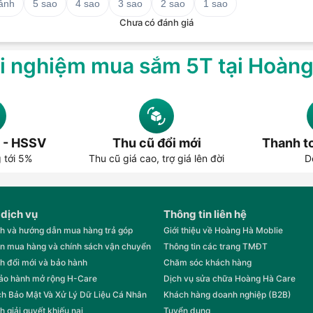
 ảnh
5 sao
4 sao
3 sao
2 sao
1 sao
Chưa có đánh giá
i nghiệm mua sắm 5T tại Hoàn
 - HSSV
Thu cũ đổi mới
Thanh to
g tới 5%
Thu cũ giá cao, trợ giá lên đời
D
 dịch vụ
Thông tin liên hệ
h và hướng dẫn mua hàng trả góp
Giới thiệu về Hoàng Hà Moblie
n mua hàng và chính sách vận chuyển
Thông tin các trang TMĐT
h đổi mới và bảo hành
Chăm sóc khách hàng
bảo hành mở rộng H-Care
Dịch vụ sửa chữa Hoàng Hà Care
h Bảo Mật Và Xử Lý Dữ Liệu Cá Nhân
Khách hàng doanh nghiệp (B2B)
h giải quyết khiếu nại
Tuyển dụng