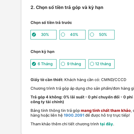
2. Chọn số tiền trả góp và kỳ hạn
Chọn số tiền trả trước
30%
40%
50%
Chọn kỳ hạn
6 Tháng
9 tháng
12 tháng
Giấy tờ cần thiết:
Khách hàng cần có: CMND/CCCD
Chương trình trả góp áp dụng cho sản phẩm/đơn hàng giá
Trả góp 4 không: 0% lãi suất - 0 phí chuyển đổi - 0 phi
công ty tài chính)
Bảng tính thông tin trả góp
mang tính chất tham khảo
,
hàng hoặc liên hệ
1900.2091
để được hỗ trợ trực tiếp!
Tham khảo thêm chi tiết chương trình
tại đây
.