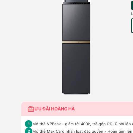
ƯU ĐÃI HOÀNG HÀ
Mở thẻ VPBank - giảm tới 400k, trả góp 0%, 0 phí lên 
1
Mở thẻ Max Card nhận loạt đặc quyền - Hoàn tiền lên 
2