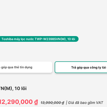
Toshiba máy lọc nước TWP-W2398SVN(M), 10 lõi
 góp qua thẻ tín dụng
Trả góp qua công ty tài
M), 10 lõi
12,290,000 ₫
13,990,000 ₫
| Giá đã bao gồm VAT