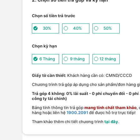
Chọn số tiền trả trước
30%
40%
50%
Chọn kỳ hạn
6 Tháng
9 tháng
12 tháng
Giấy tờ cần thiết:
Khách hàng cần có: CMND/CCCD
Chương trình trả góp áp dụng cho sản phẩm/đơn hàng giá
Trả góp 4 không: 0% lãi suất - 0 phí chuyển đổi - 0 phi
công ty tài chính)
Bảng tính thông tin trả góp
mang tính chất tham khảo
,
hàng hoặc liên hệ
1900.2091
để được hỗ trợ trực tiếp!
Tham khảo thêm chi tiết chương trình
tại đây
.