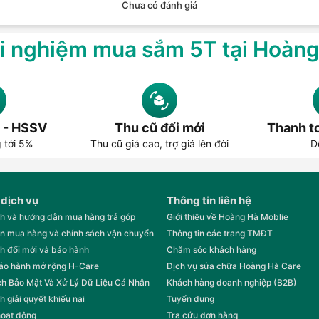
Chưa có đánh giá
i nghiệm mua sắm 5T tại Hoàn
 - HSSV
Thu cũ đổi mới
Thanh to
g tới 5%
Thu cũ giá cao, trợ giá lên đời
D
 dịch vụ
Thông tin liên hệ
h và hướng dẫn mua hàng trả góp
Giới thiệu về Hoàng Hà Moblie
n mua hàng và chính sách vận chuyển
Thông tin các trang TMĐT
h đổi mới và bảo hành
Chăm sóc khách hàng
bảo hành mở rộng H-Care
Dịch vụ sửa chữa Hoàng Hà Care
h Bảo Mật Và Xử Lý Dữ Liệu Cá Nhân
Khách hàng doanh nghiệp (B2B)
h giải quyết khiếu nại
Tuyển dụng
hoạt động
Tra cứu đơn hàng