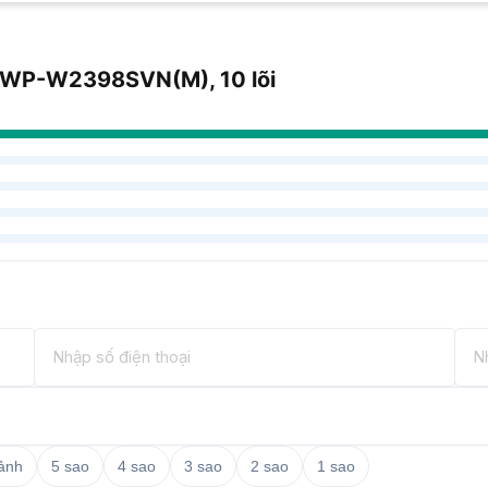
c TWP-W2398SVN(M), 10 lõi
 ảnh
5 sao
4 sao
3 sao
2 sao
1 sao