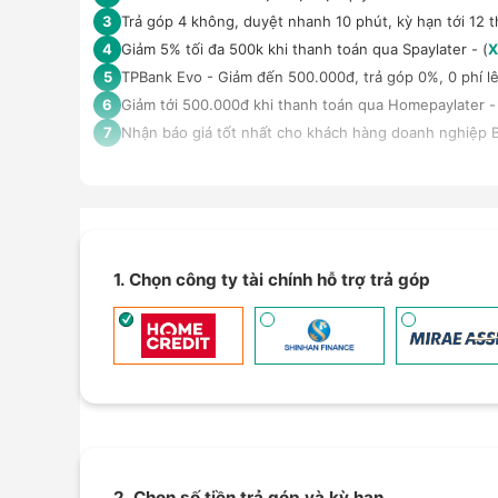
Trả góp 4 không, duyệt nhanh 10 phút, kỳ hạn tới 12 t
3
Giảm 5% tối đa 500k khi thanh toán qua Spaylater - (
X
4
TPBank Evo - Giảm đến 500.000đ, trả góp 0%, 0 phí lê
5
Giảm tới 500.000đ khi thanh toán qua Homepaylater -
6
Nhận báo giá tốt nhất cho khách hàng doanh nghiệp B
7
1. Chọn công ty tài chính hỗ trợ trả góp
2. Chọn số tiền trả góp và kỳ hạn