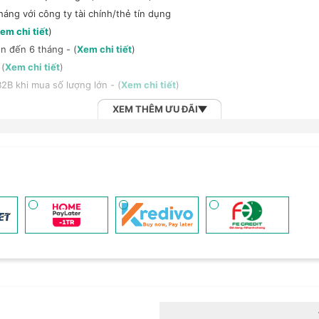
háng với công ty tài chính/thẻ tín dụng
em chi tiết
)
n đến 6 tháng - (
Xem chi tiết
)
 (
Xem chi tiết
)
2B khi mua số lượng lớn - (
Xem chi tiết
)
XEM THÊM ƯU ĐÃI