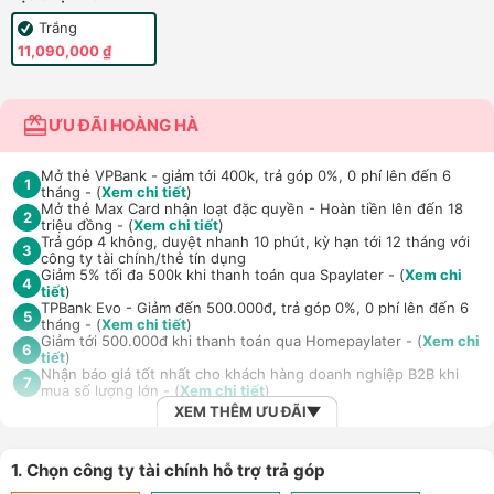
Trắng
11,090,000 ₫
ƯU ĐÃI HOÀNG HÀ
Mở thẻ VPBank - giảm tới 400k, trả góp 0%, 0 phí lên đến 6
1
tháng - (
Xem chi tiết
)
Mở thẻ Max Card nhận loạt đặc quyền - Hoàn tiền lên đến 18
2
triệu đồng - (
Xem chi tiết
)
Trả góp 4 không, duyệt nhanh 10 phút, kỳ hạn tới 12 tháng với
3
công ty tài chính/thẻ tín dụng
Giảm 5% tối đa 500k khi thanh toán qua Spaylater - (
Xem chi
4
tiết
)
TPBank Evo - Giảm đến 500.000đ, trả góp 0%, 0 phí lên đến 6
5
tháng - (
Xem chi tiết
)
Giảm tới 500.000đ khi thanh toán qua Homepaylater - (
Xem chi
6
tiết
)
Nhận báo giá tốt nhất cho khách hàng doanh nghiệp B2B khi
7
mua số lượng lớn - (
Xem chi tiết
)
XEM THÊM ƯU ĐÃI
1. Chọn công ty tài chính hỗ trợ trả góp