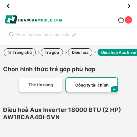
TLINE
TLINE
HẨM
HẨM
cao
cao
cao
LỖI
LỖI
UYỂN
UYỂN
0.2091
0.2091
HÍNH
HÍNH
toàn
toàn
toàn
ĐỔI
ĐỔI
OÀN
OÀN
0
ÃNG
ÃNG
LIỀN
LIỀN
bộ
bộ
bộ
UỐC
UỐC
sản
sản
sản
(*)
(*)
hẩm
hẩm
hẩm
Trang chủ
Trả góp
Điều hòa
Điều hoà Aux Inv
Chọn hình thức trả góp phù hợp
Thẻ tín dụng
Công ty tài chính
Điều hoà Aux Inverter 18000 BTU (2 HP)
AW18CAA4DI-5VN