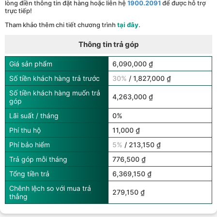
lòng điền thông tin đặt hàng hoặc liên hệ
1900.2091
để được hỗ trợ
trực tiếp!
Tham khảo thêm chi tiết chương trình
tại đây
.
Thông tin trả góp
Giá sản phẩm
6,090,000 ₫
Số tiền khách hàng trả trước
30%
/ 1,827,000 ₫
Số tiền khách hàng muốn trả
4,263,000 ₫
góp
Lãi suất / tháng
0%
Phí thu hộ
11,000 ₫
Phí bảo hiểm
5%
/ 213,150 ₫
Trả góp mỗi tháng
776,500 ₫
Tổng tiền trả
6,369,150 ₫
Chênh lệch so với mua trả
279,150 ₫
thẳng