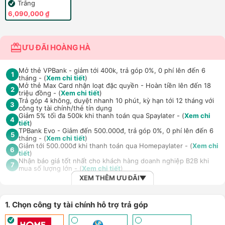
Trắng
6,090,000 ₫
ƯU ĐÃI HOÀNG HÀ
Mở thẻ VPBank - giảm tới 400k, trả góp 0%, 0 phí lên đến 6
1
tháng - (
Xem chi tiết
)
Mở thẻ Max Card nhận loạt đặc quyền - Hoàn tiền lên đến 18
2
triệu đồng - (
Xem chi tiết
)
Trả góp 4 không, duyệt nhanh 10 phút, kỳ hạn tới 12 tháng với
3
công ty tài chính/thẻ tín dụng
Giảm 5% tối đa 500k khi thanh toán qua Spaylater - (
Xem chi
4
tiết
)
TPBank Evo - Giảm đến 500.000đ, trả góp 0%, 0 phí lên đến 6
5
tháng - (
Xem chi tiết
)
Giảm tới 500.000đ khi thanh toán qua Homepaylater - (
Xem chi
6
tiết
)
Nhận báo giá tốt nhất cho khách hàng doanh nghiệp B2B khi
7
mua số lượng lớn - (
Xem chi tiết
)
XEM THÊM ƯU ĐÃI
1. Chọn công ty tài chính hỗ trợ trả góp