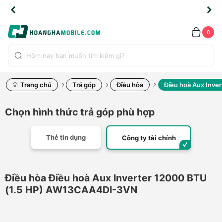
TLINE
TLINE
HẨM
HẨM
cao
cao
cao
LỖI
LỖI
UYỂN
UYỂN
0.2091
0.2091
HÍNH
HÍNH
toàn
toàn
toàn
ĐỔI
ĐỔI
OÀN
OÀN
0
ÃNG
ÃNG
LIỀN
LIỀN
bộ
bộ
bộ
UỐC
UỐC
sản
sản
sản
(*)
(*)
hẩm
hẩm
hẩm
Trang chủ
Trả góp
Điều hòa
Điều hoà Aux Inv
Chọn hình thức trả góp phù hợp
Thẻ tín dụng
Công ty tài chính
Điều hòa Điều hoà Aux Inverter 12000 BTU
(1.5 HP) AW13CAA4DI-3VN